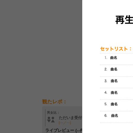
セットリスト
観たレポ：
男女比：
年齢層：
ただいま受付中です
ただいま受付中です
[---／---]
[---／---]
ライブレビュー (--件)