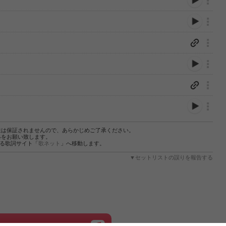
性は保証されませんので、あらかじめご了承ください。
絡をお願い致します。
する歌詞サイト「
歌ネット
」へ移動します。
▼セットリストの誤りを報告する