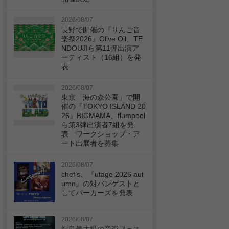
2026/08/07
長野で開催の『りんご音
楽祭2026』Olive Oil、TE
NDOUJIら第11弾出演ア
ーティスト（16組）を発
表
2026/08/07
東京「海の森公園」で開
催の『TOKYO ISLAND 20
26』BIGMAMA、flumpool
ら第3弾出演者7組を発
表 ワークショップ・ア
ート出展者を募集
2026/08/07
chef’s、『utage 2026 aut
umn』の対バンゲストと
してパーカーズを発表
2026/08/07