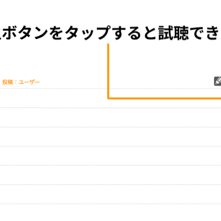
をプレイリストにして保存する
グッズの待ち時間：
観たレポを投稿する
ただいま受付中です
[---／---]