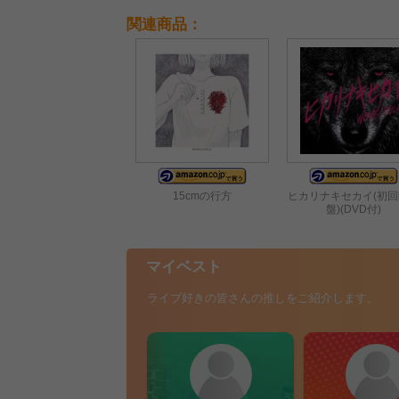
関連商品：
15cmの行方
ヒカリナキセカイ(初
盤)(DVD付)
マイベスト
ライブ好きの皆さんの推しをご紹介します。