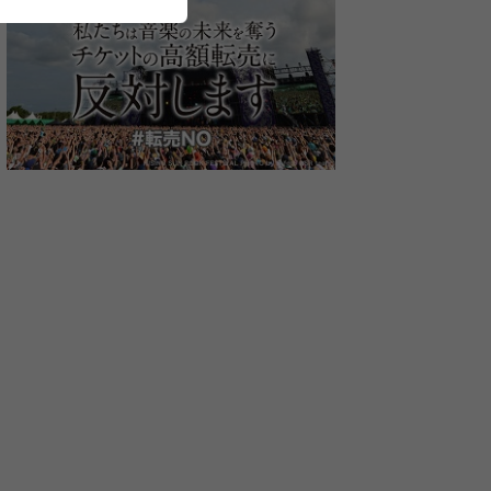
周年イベ
LACCO TOWER主催『I
『LIVE DI:GA
アルカラ主催
ROCKS 2020』第二弾出演
JUDGEMENT』出演アー
ト WOMCAD
弾で夜
アーティストを発表
ティストにSHISHAMO、
イシマサヨシ
 THE
フォーリミ、9ｍｍ、サウ
を発表
/02/21)
(2019/12/02)
(2019/11/29)
ッズ発
シーら全29組発表