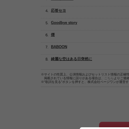
応答セヨ
Goodbye story
煙
BABOON
綺麗な空はある日突然に
※サイトの性質上、公演情報およびセットリスト情報の正確
掲載されている情報に誤りがある場合は、
こちら
よりご連
※“歌詞を見る”ボタンを押すと、株式会社ページワンが運営