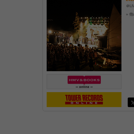
＠LI
» 