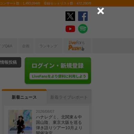
ンサート数：1,493,094件 登録セットリスト数：472,280件
イブQ&A
企画
ランキング
情報投稿
新着ニュース
新着ライブレポート
2026/08/07
ハナレグミ、北関東＆中
国山陰、東京大阪を巡る
弾き語りツアー10月より
開催決定