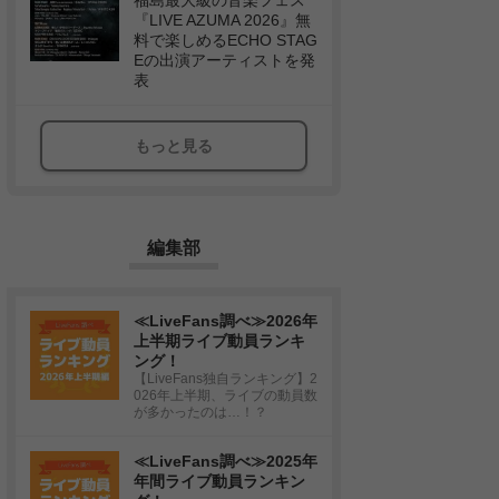
福島最大級の音楽フェス
『LIVE AZUMA 2026』無
料で楽しめるECHO STAG
Eの出演アーティストを発
表
もっと見る
編集部
≪LiveFans調べ≫2026年
上半期ライブ動員ランキ
ング！
【LiveFans独自ランキング】2
026年上半期、ライブの動員数
が多かったのは…！？
≪LiveFans調べ≫2025年
年間ライブ動員ランキン