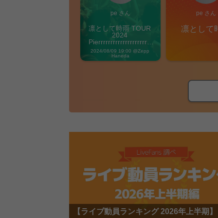
pe さん
pe さん
凛として時雨 TOUR 
凛として
2024 
Pierrrrrrrrrrrrrrrrrrrre 
Vibes
2024/08/09 19:00 @Zepp 
Haneda
【ライブ動員ランキング 2026年上半期】