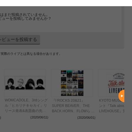
はまだ投稿されていません。
ビューを投稿してみませんか？
レビューを投稿する
、実際のライブとは異なる場合があります。
WOMCADOLE、3rdシング
『I ROCKS 20&21』
KYOTO MUSE30
ル「ヒカリナキセカイ」リ
SUPER BEAVER、THE
ント『Talk about
リース発表&表題曲の先行
BACK HORN、FLOWら 第
LIVEHOUSE』第5
配信決定、新メンバー加入
一弾出演アーティストを26
の本気ダンス、BUZZ
(2020/06/11)
)
(2020/06/01)
(2020
発表も
組発表
BEARSら10組、グ
表&事前通販開始