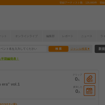
登録アーティスト数：126,660件 登録コ
ケット
オンラインライブ
編集部
レポート
ニュース
ラ
新規
ジャンル検索
ここから！
上半期編発表！
ここから！
クリップ
上半期編発表！
0
人
 era" vol.1
参加した
0
人
2/12/12 (月)