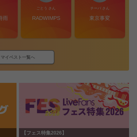
ごとう さん
チーバ さん
時雨
RADWIMPS
東京事変
マイベスト一覧へ
【フェス特集2026】