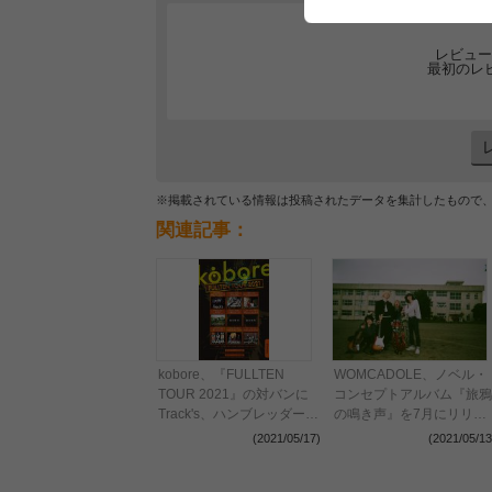
レビュー
最初のレ
※掲載されている情報は投稿されたデータを集計したもので
関連記事：
kobore、『FULLTEN
WOMCADOLE、ノベル・
TOUR 2021』の対バンに
コンセプトアルバム『旅鴉
Track's、ハンブレッダー
の鳴き声』を7月にリリー
ズ、FOMAREなどが参加
ス リリースツアーの開催
(2021/05/17)
(2021/05/13
も決定