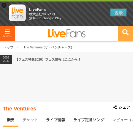
×
LiveFans
表示
株式会社SKIYAKI
無料 - In Google Play
MENU
2026
【フェス特集2026】フェス情報はここから！
04/27
トップ
The Ventures (ザ・ベンチャーズ)
2026
【ライブ動員ランキング】2026年上半期編発表！
07/28
2026
【フェス特集2026】フェス情報はここから！
04/27
2026
【ライブ動員ランキング】2026年上半期編発表！
07/28
シェア
The Ventures
概要
チケット
ライブ情報
ライブ定番ソング
レビュー（-