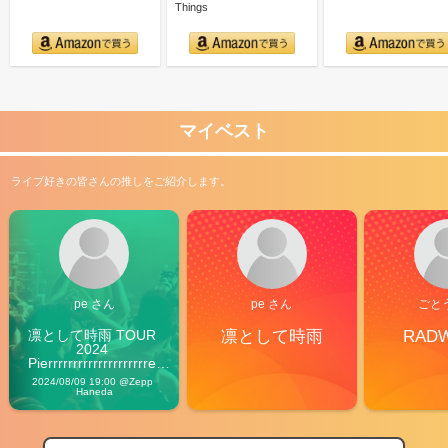
Things
マイベスト
ライブ好きの皆さんの推しをご紹介します。
pe さん
pe さん
ごと
凛として時雨 TOUR 
凛として時雨
RAD
2024 
Pierrrrrrrrrrrrrrrrrrrre 
Vibes
2024/08/09 19:00 @Zepp 
Haneda