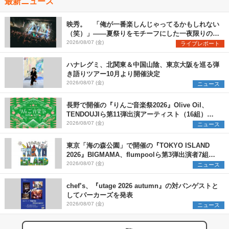
最新ニュース
映秀。 「俺が一番楽しんじゃってるかもしれない
（笑）」――夏祭りをモチーフにした一夜限りのス
ペシャルライブ『色祭』レポート
2026/08/07 (金)
ライブレポート
ハナレグミ、北関東＆中国山陰、東京大阪を巡る弾
き語りツアー10月より開催決定
2026/08/07 (金)
ニュース
長野で開催の『りんご音楽祭2026』Olive Oil、
TENDOUJIら第11弾出演アーティスト（16組）を
発表
2026/08/07 (金)
ニュース
東京「海の森公園」で開催の『TOKYO ISLAND
2026』BIGMAMA、flumpoolら第3弾出演者7組を
発表 ワークショップ・アート出展者を募集
2026/08/07 (金)
ニュース
chef’s、『utage 2026 autumn』の対バンゲストと
してパーカーズを発表
2026/08/07 (金)
ニュース