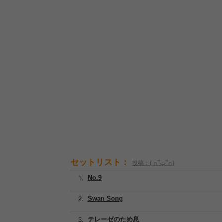
セットリスト：
投稿：( ∩՞ټ՞∩)
No.9
Swan Song
テレーゼのため息