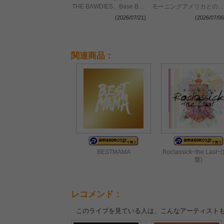
THE BAWDIES、Base Ball
モーニングアメリカとのス
Bear、BLUE ENCOUNTの
ペシャルスリーマンライブ
(2026/07/21)
(2026/07/06
出演が決定
を大阪で開催決定
関連商品：
BESTMAMA
Roclassick~the Last
盤)
レコメンド：
このライブを見ている人は、こんなアーティスト