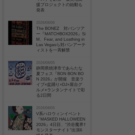
援プロジェクトの始動も
発表
2026/08/06
The BONEZ 対バンツア
ー『MATCHBOX2026』Si
M、Fear, and Loathing in
Las Vegasら対バンアーテ
ィストを一斉解禁
2026/08/05
静岡県焼津市であらたな
夏フェス『BON BON BO
N 2026』が開催 音楽ラ
イブ×盆踊り×DJ×屋台グ
ルメ×ランタンナイトで彩
る2日間
2026/08/05
V系ハロウィンイベント
『MASKED HALLOWEEN
2026』4日目、“渋谷魔界†
モンスターナイト”出演6