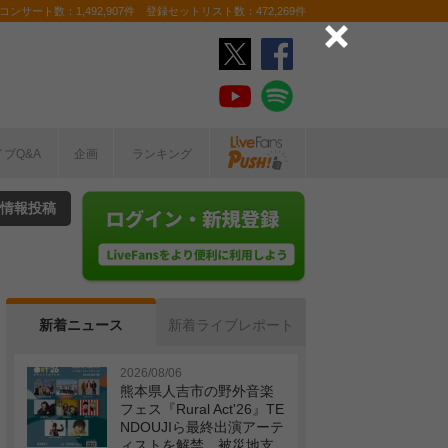
ンサート数：1,492,907件 登録セットリスト数：472,269件
イブQ&A
企画
ランキング
情報投稿
新着ニュース
新着ライブレポート
2026/08/06
熊本県人吉市の野外音楽
フェス『Rural Act'26』TE
NDOUJIら最終出演アーテ
ィストを解禁 被災地支