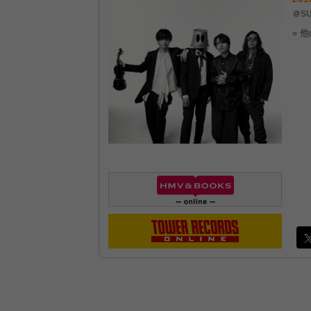
＠SU
» 