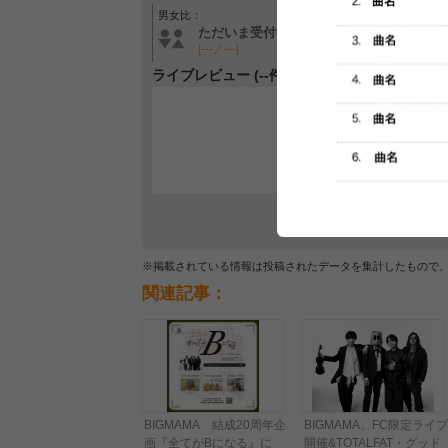
男女比：
年齢層：
ただいま受付中です
ただいま受付中です
[---／---]
[---／---]
ライブレビュー (--件)
レビュー
最初のレ
※掲載されている情報は投稿されたデータを集計したもので
関連記事：
BIGMAMA 結成20周年企
BIGMAMA、FC限定ライブ
画『全てがBになる』に
開催&TOTALFAT・グッド