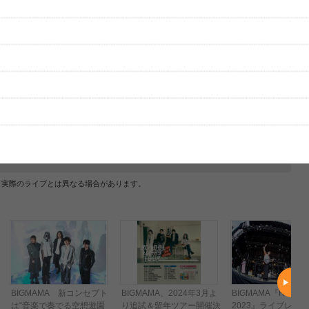
グッズの待ち時間：
観たレポを投稿する
ただいま受付中です
[---／---]
はまだ投稿されていません。
ビューを投稿してみませんか？
レビューを投稿する
、実際のライブとは異なる場合があります。
BIGMAMA 新コンセプト
BIGMAMA、2024年3月よ
BIGMAMA『RUSH B
は“音楽で奏でる空想遊園
り追試＆留年ツアー開催決
2023』ライブレポ