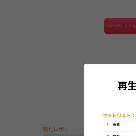
セットリスト
観たレポ：