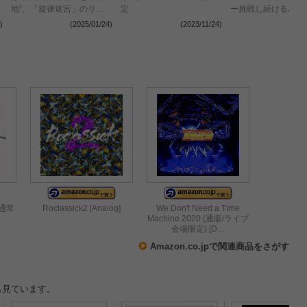
地”、「旋律迷宮」のリリ
定
ー挑戦し続けるバン
ースが決定 東名阪ツアー
意、新たなチャプタ
)
(2025/01/24)
(2023/11/24)
(2023
＆“母の日”ライブの開催も
んだ渾身の35分
発表に【コメントあり】
~(通常
Roclassick2 [Analog]
We Don't Need a Time
Machine 2020 (通販/ライブ
会場限定) [D…
Amazon.co.jpで関連商品をさがす
も見ています。