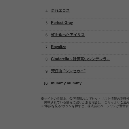
走れエロス
Perfect Gray
虹を食べたアイリス
Royalize
Cinderella～計算高いシンデレラ～
荒狂曲 "シンセカイ"
mummy mummy
※サイトの性質上、公演情報およびセットリスト情報の正確
掲載されている情報に誤りがある場合は、
こちら
よりご連
※“歌詞を見る”ボタンを押すと、株式会社ページワンが運営