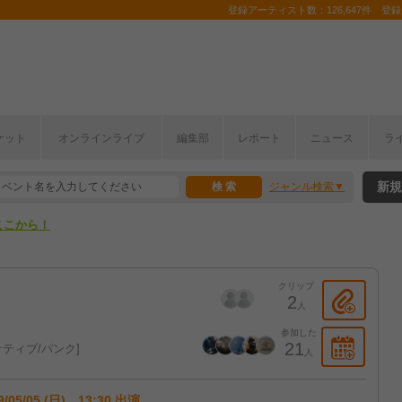
登録アーティスト数：126,647件 登録コ
ケット
オンラインライブ
編集部
レポート
ニュース
ラ
ここから！
新規
ジャンル検索
上半期編発表！
ここから！
上半期編発表！
クリップ
2
人
参加した
21
ティブ/パンク
人
9/05/05 (日) 13:30 出演