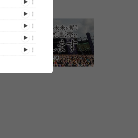
【動画】アンジュルム、
ALL
BIGMAMA、バンド史上初
BE:FIRST
JAPAN JAM 2023初日の盛
ートー
となるZepp Tour開催を発
題のセットリ