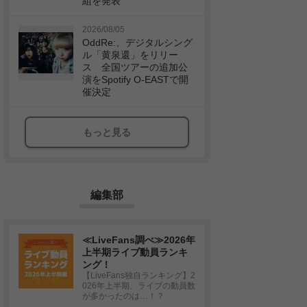
組を発表
2026/08/05
OddRe:、デジタルシング
ル「黄泉還」をリリー
ス 全国ツアーの追加公
演をSpotify O-EASTで開
催決定
もっと見る
編集部
≪LiveFans調べ≫2026年
上半期ライブ動員ランキ
ング！
【LiveFans独自ランキング】2
026年上半期、ライブの動員数
が多かったのは…！？