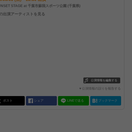
NSET STAGE at 千葉市蘇我スポーツ公園 (千葉県)
他の出演アーティストを見る
公演情報を編集する
▼公演情報の誤りを報告する
ポスト
シェア
LINEで送る
ブックマーク