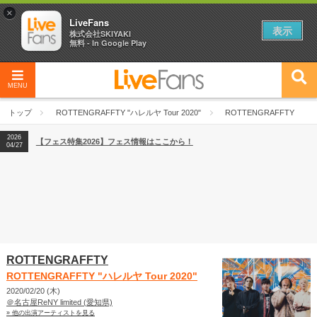
×
LiveFans
表示
株式会社SKIYAKI
無料 - In Google Play
MENU
2026
【フェス特集2026】フェス情報はここから！
04/27
トップ
ROTTENGRAFFTY "ハレルヤ Tour 2020"
ROTTENGRAFFTY
2026
【ライブ動員ランキング】2026年上半期編発表！
07/28
2026
【フェス特集2026】フェス情報はここから！
04/27
2026
【ライブ動員ランキング】2026年上半期編発表！
07/28
ROTTENGRAFFTY
ROTTENGRAFFTY "ハレルヤ Tour 2020"
2020/02/20 (木)
＠名古屋ReNY limited (愛知県)
» 他の出演アーティストを見る