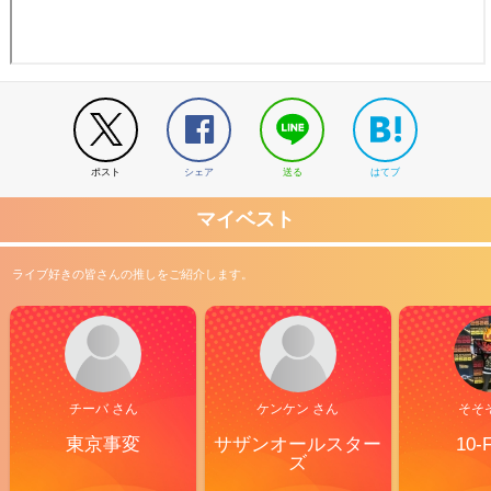
ポスト
シェア
送る
はてブ
マイベスト
ライブ好きの皆さんの推しをご紹介します。
チーバ さん
ケンケン さん
そそ
東京事変
サザンオールスター
10-
ズ