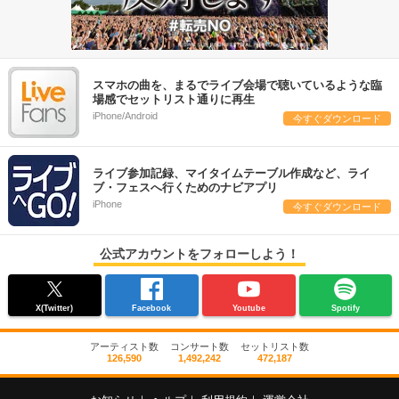
スマホの曲を、まるでライブ会場で聴いているような臨
場感でセットリスト通りに再生
iPhone/Android
今すぐダウンロード
ライブ参加記録、マイタイムテーブル作成など、ライ
ブ・フェスへ行くためのナビアプリ
iPhone
今すぐダウンロード
公式アカウントをフォローしよう！
X(Twitter)
Facebook
Youtube
Spotify
アーティスト数
コンサート数
セットリスト数
126,590
1,492,242
472,187