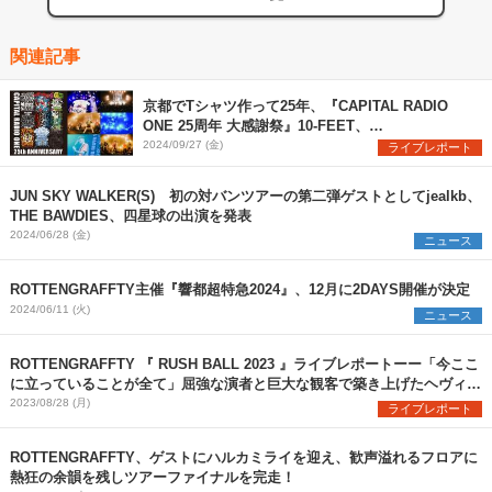
関連記事
京都でTシャツ作って25年、『CAPITAL RADIO
ONE 25周年 大感謝祭』10-FEET、
ROTTENGRAFFTY、四星球が集結した初日をレポ
2024/09/27 (金)
ライブレポート
ート
JUN SKY WALKER(S) 初の対バンツアーの第二弾ゲストとしてjealkb、
THE BAWDIES、四星球の出演を発表
2024/06/28 (金)
ニュース
ROTTENGRAFFTY主催『響都超特急2024』、12月に2DAYS開催が決定
2024/06/11 (火)
ニュース
ROTTENGRAFFTY 『 RUSH BALL 2023 』ライブレポートーー「今ここ
に立っていることが全て」屈強な演者と巨大な観客で築き上げたヘヴィネ
ス
2023/08/28 (月)
ライブレポート
ROTTENGRAFFTY、ゲストにハルカミライを迎え、歓声溢れるフロアに
熱狂の余韻を残しツアーファイナルを完走！