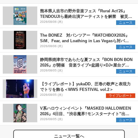
熊本県人吉市の野外音楽フェス『Rural Act'26』
TENDOUJIら最終出演アーティストを解禁 被災地
支援プロジェクトの始動も発表
2026/08/06 (木)
ニュース
The BONEZ 対バンツアー『MATCHBOX2026』
SiM、Fear, and Loathing in Las Vegasら対バン
アーティストを一斉解禁
2026/08/06 (木)
ニュース
静岡県焼津市であらたな夏フェス『BON BON BON
2026』が開催 音楽ライブ×盆踊り×DJ×屋台グル
メ×ランタンナイトで彩る2日間
2026/08/05 (水)
ニュース
【ライブレポート】yukaDD、圧巻の歌声と表現力
でトリを飾る＜WWS FESTIVAL vol.2＞
2026/08/05 (水)
ライブレポート
V系ハロウィンイベント『MASKED HALLOWEEN
2026』4日目、“渋谷魔界†モンスターナイト”出演6
組を発表
2026/08/05 (水)
ニュース
ニュース一覧へ