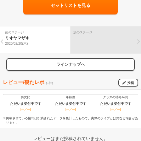
セットリストを見る
前のステージ
次のステージ
ミオヤマザキ
2020/02/20(木)
ラインナップへ
レビュー/観たレポ
投稿
(--件)
男女比
年齢層
グッズの待ち時間
ただいま受付中です
ただいま受付中です
ただいま受付中です
[---／---]
[---／---]
[---／---]
※掲載されている情報は投稿されたデータを集計したもので、実際のライブとは異なる場合があ
ります。
レビューはまだ投稿されていません。