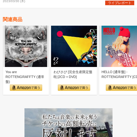
2023/03/30 (木)
ライブレポート
関連商品
You are
わびさび [完全生産限定盤
HELLO [通常盤] -
ROTTENGRAFFTY (通常
B] [2CD + DVD]
ROTTENGRAFFTY [C
盤)