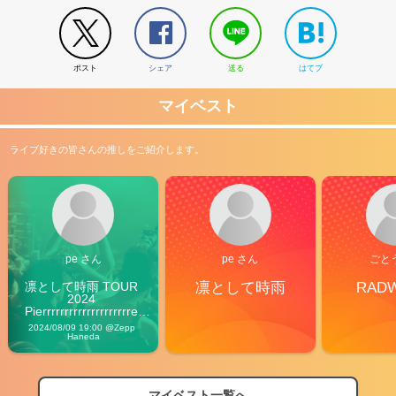
ポスト
シェア
送る
はてブ
マイベスト
ライブ好きの皆さんの推しをご紹介します。
pe さん
pe さん
ごと
凛として時雨 TOUR 
凛として時雨
RAD
2024 
Pierrrrrrrrrrrrrrrrrrrre 
Vibes
2024/08/09 19:00 @Zepp 
Haneda
マイベスト一覧へ