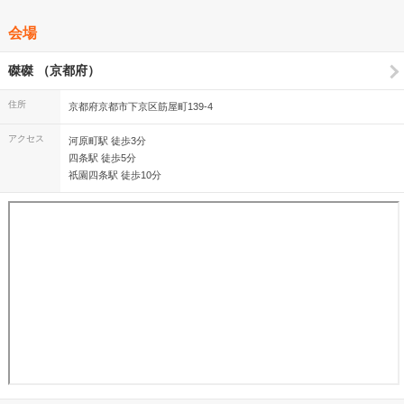
会場
磔磔 （京都府）
住所
京都府京都市下京区筋屋町139-4
アクセス
河原町駅 徒歩3分
四条駅 徒歩5分
祇園四条駅 徒歩10分