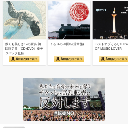
儚くも美しき12の変奏 初
くるりの20回転(通常盤)
ベストオブくるり/TOW
回限定盤（CD+DVD）※デ
OF MUSIC LOVER
ジパック仕様