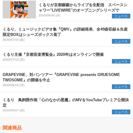
くるりが京都磔磔からライブを生配信 スペースシ
ャワー"LIVEWIRE"のオープニングシリーズで
2020/06/30 (火)
ニュース
くるり、ミュージックビデオ集『QMV』の詳細発表、全49曲収録＆生産
限定BOXはシューズボックス装丁
2020/07/10 (金)
ニュース
くるり主催『京都音楽博覧会』2020年はオンラインで開催
2020/07/13 (月)
ニュース
GRAPEVINE、対バンツアー『GRAPEVINE presents GRUESOME
TWOSOME』の開催を中止
2020/06/15 (月)
ニュース
くるり 鳥飼茜作画「心のなかの悪魔」のMVをYouTubeプレミア公開決
定
2020/05/27 (水)
ニュース
関連商品