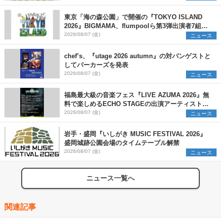
東京「海の森公園」で開催の『TOKYO ISLAND
2026』BIGMAMA、flumpoolら第3弾出演者7組を
発表 ワークショップ・アート出展者を募集
2026/08/07 (金)
ニュース
chef’s、『utage 2026 autumn』の対バンゲストと
してパーカーズを発表
2026/08/07 (金)
ニュース
福島最大級の音楽フェス『LIVE AZUMA 2026』無
料で楽しめるECHO STAGEの出演アーティストを
発表
2026/08/07 (金)
ニュース
岩手・盛岡『いしがき MUSIC FESTIVAL 2026』
盛岡城跡公園会場のタイムテーブル解禁
2026/08/07 (金)
ニュース
ニュース一覧へ
関連記事