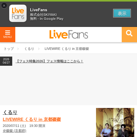
×
LiveFans
表示
株式会社SKIYAKI
無料 - In Google Play
MENU
2026
【フェス特集2026】フェス情報はここから！
04/27
トップ
くるり
LIVEWIRE くるり in 京都磔磔
2026
【ライブ動員ランキング】2026年上半期編発表！
07/28
2026
【フェス特集2026】フェス情報はここから！
04/27
2026
【ライブ動員ランキング】2026年上半期編発表！
07/28
くるり
LIVEWIRE くるり in 京都磔磔
2020/07/11 (土) 19:30 開演
＠磔磔 (京都府)