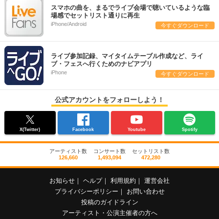
スマホの曲を、まるでライブ会場で聴いているような臨
場感でセットリスト通りに再生
iPhone/Android
今すぐダウンロード
ライブ参加記録、マイタイムテーブル作成など、ライ
ブ・フェスへ行くためのナビアプリ
iPhone
今すぐダウンロード
公式アカウントをフォローしよう！
X(Twitter)
Facebook
Youtube
Spotify
アーティスト数
コンサート数
セットリスト数
126,660
1,493,094
472,280
お知らせ
｜
ヘルプ
｜
利用規約
｜
運営会社
プライバシーポリシー
｜
お問い合わせ
投稿のガイドライン
アーティスト・公演主催者の方へ