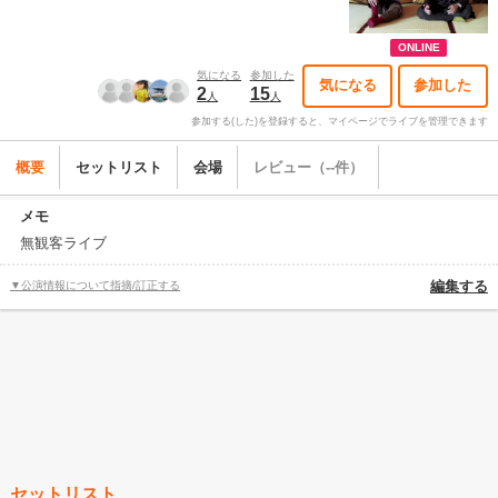
ONLINE
気になる
参加した
気になる
参加した
2
15
人
人
参加する(した)を登録すると、マイページでライブを管理できます
概要
セットリスト
会場
レビュー（--件）
メモ
無観客ライブ
▼公演情報について指摘/訂正する
編集する
セットリスト