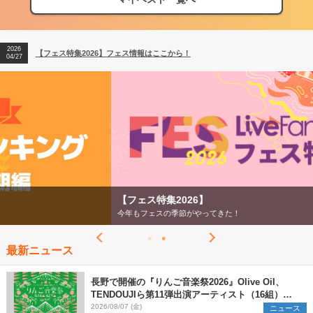
2026
【フェス特集2026】フェス情報はここから！
04/27
2026
【ライブ動員ランキング】2026年上半期編発表！
07/28
2026
【フェス特集2026】フェス情報はここから！
04/27
2026
【ライブ動員ランキング】2026年上半期編発表！
07/28
【フェス特集2026】
今年もフェスの季節がやってきた！
最新ニュース
長野で開催の『りんご音楽祭2026』Olive Oil、
TENDOUJIら第11弾出演アーティスト（16組）を
発表
2026/08/07 (金)
ニュース