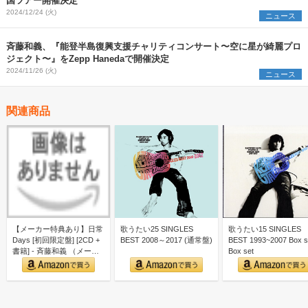
国ツアー開催決定
2024/12/24 (火)
ニュース
斉藤和義、『能登半島復興支援チャリティコンサート〜空に星が綺麗プロ
ジェクト〜』をZepp Hanedaで開催決定
2024/11/26 (火)
ニュース
関連商品
【メーカー特典あり】日常
歌うたい25 SINGLES
歌うたい15 SINGLES
Days [初回限定盤] [2CD +
BEST 2008～2017 (通常盤)
BEST 1993~2007 Box s
書籍] - 斉藤和義 （メーカ
Box set
ー特…