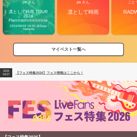
pe さん
pe さん
ごと
凛として時雨 TOUR 
凛として時雨
RAD
2024 
Pierrrrrrrrrrrrrrrrrrrre 
Vibes
2024/08/09 19:00 @Zepp 
Haneda
マイベスト一覧へ
2026
【フェス特集2026】フェス情報はここから！
04/27
2026
【ライブ動員ランキング】2026年上半期編発表！
07/28
2026
【フェス特集2026】フェス情報はここから！
04/27
2026
【ライブ動員ランキング】2026年上半期編発表！
07/28