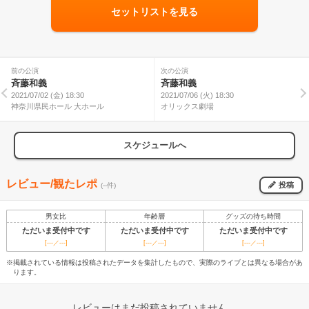
セットリストを見る
前の公演
次の公演
斉藤和義
斉藤和義
2021/07/02 (金) 18:30
2021/07/06 (火) 18:30
神奈川県民ホール 大ホール
オリックス劇場
スケジュールへ
レビュー/観たレポ
投稿
(--件)
男女比
年齢層
グッズの待ち時間
ただいま受付中です
ただいま受付中です
ただいま受付中です
[---／---]
[---／---]
[---／---]
※掲載されている情報は投稿されたデータを集計したもので、実際のライブとは異なる場合があ
ります。
レビューはまだ投稿されていません。