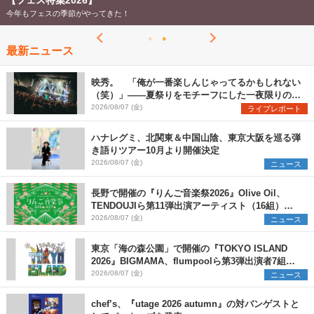
【フェス特集2026】
今年もフェスの季節がやってきた！
最新ニュース
映秀。 「俺が一番楽しんじゃってるかもしれない
（笑）」――夏祭りをモチーフにした一夜限りのス
ペシャルライブ『色祭』レポート
2026/08/07 (金)
ライブレポート
ハナレグミ、北関東＆中国山陰、東京大阪を巡る弾
き語りツアー10月より開催決定
2026/08/07 (金)
ニュース
長野で開催の『りんご音楽祭2026』Olive Oil、
TENDOUJIら第11弾出演アーティスト（16組）を
発表
2026/08/07 (金)
ニュース
東京「海の森公園」で開催の『TOKYO ISLAND
2026』BIGMAMA、flumpoolら第3弾出演者7組を
発表 ワークショップ・アート出展者を募集
2026/08/07 (金)
ニュース
chef’s、『utage 2026 autumn』の対バンゲストと