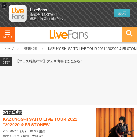
×
LiveFans
表示
株式会社SKIYAKI
無料 - In Google Play
MENU
2026
【フェス特集2026】フェス情報はここから！
04/27
トップ
斉藤和義
KAZUYOSHI SAITO LIVE TOUR 2021 "202020 & 55 STON
2026
【ライブ動員ランキング】2026年上半期編発表！
07/28
2026
【フェス特集2026】フェス情報はここから！
04/27
2026
【ライブ動員ランキング】2026年上半期編発表！
07/28
斉藤和義
KAZUYOSHI SAITO LIVE TOUR 2021
"202020 & 55 STONES"
2021/07/05 (月) 18:30 開演
＠オリックス劇場 (大阪府)