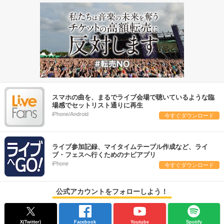
スマホの曲を、まるでライブ会場で聴いているような臨
場感でセットリスト通りに再生
iPhone/Android
今すぐダウンロード
ライブ参加記録、マイタイムテーブル作成など、ライ
ブ・フェスへ行くためのナビアプリ
iPhone
今すぐダウンロード
公式アカウントをフォローしよう！
X(Twitter)
Facebook
Youtube
Spotify