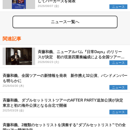
してパーカーズを発表
2026/08/07 (金)
ニュース
ニュース一覧へ
関連記事
斉藤和義、ニューアルバム『日常Days』のリリー
スが決定 初の弦楽四重奏編成による全国ツアーの
詳細も明らかに
2026/06/23 (火)
ニュース
斉藤和義、全国ツアーの新情報を発表 新作携え32公演、バンドメンバー
も明らかに
2026/04/30 (木)
ニュース
斉藤和義、ダブルセットリストツアーのAFTER PARTY追加公演が決定
東京と初の海外公演となる台北で開催
2025/03/28 (金)
ニュース
斉藤和義、2種類のセットリストを演奏する“ダブルセットリスト”での全