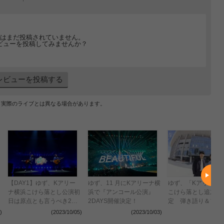
はまだ投稿されていません。
ビューを投稿してみませんか？
レビューを投稿する
、実際のライブとは異なる場合があります。
【DAY1】ゆず、Kアリー
ゆず、11 月にKアリーナ横
ゆず、「Kアリーナ
ナ横浜こけら落とし公演初
浜で『アンコール公演』
こけら落とし追加公
日は原点とも言うべき2人
2DAYS開催決定！
定 弾き語り＆フル
きりのステージで2万人を
で届ける“特別公演”D
)
(2023/10/05)
(2023/10/03)
(2023
沸かす
を10月に開催