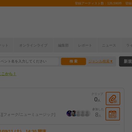
登録アーティスト数：126,590件 登録コ
ケット
オンラインライブ
編集部
レポート
ニュース
ラ
ここから！
新規
ジャンル検索
上半期編発表！
ここから！
上半期編発表！
クリップ
0
人
参加した
8
ス
フォーク/ニューミュージック
人
1/09/11 (土) 14:30 開演