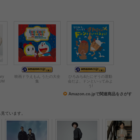
ary
映画ドラえもん うたの大全
ひろみち&たにぞうの運動
BUM
集
会だよ、ドンといってみよ
う!
Amazon.co.jpで関連商品をさがす
も見ています。