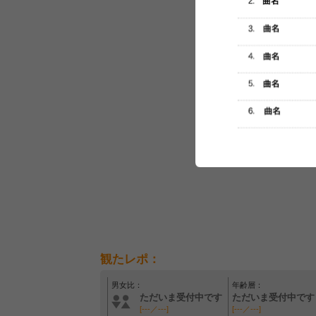
セットリスト
観たレポ：
男女比：
年齢層：
ただいま受付中です
ただいま受付中です
[---／---]
[---／---]