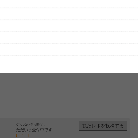
をプレイリストにして保存する
グッズの待ち時間：
観たレポを投稿する
ただいま受付中です
[---／---]