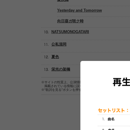
Yesterday and Tomorrow
向日葵ガ咲ク時
NATSUMONOGATARI
公私混同
夏色
栄光の架橋
※サイトの性質上、公演情報およびセットリスト情報の正確
掲載されている情報に誤りがある場合は、
こちら
よりご連
※“歌詞を見る”ボタンを押すと、株式会社ページワンが運営