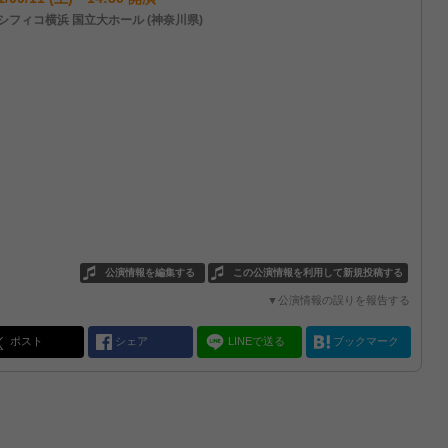
シフィコ横浜 国立大ホール (神奈川県)
公演情報を編集する
この公演情報を利用して新規投稿する
▼公演情報の誤りを報告する
ポスト
シェア
LINEで送る
ブックマーク