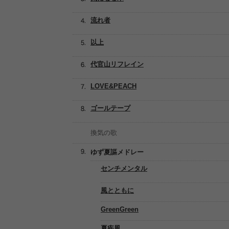
流れ者
以上
代官山リフレイン
LOVE&PEACH
ゴールテープ
換気の歌
ゆず夏謳メドレー
センチメンタル
風とともに
GreenGreen
夏疾風