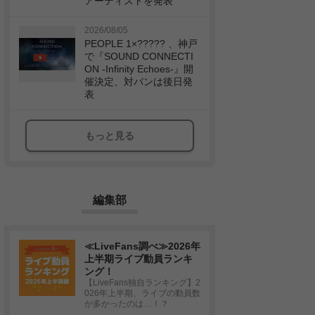
アーティストを発表
2026/08/05
PEOPLE 1×????? 、神戸
で『SOUND CONNECTI
ON -Infinity Echoes-』開
催決定、対バンは後日発
表
もっと見る
編集部
≪LiveFans調べ≫2026年
上半期ライブ動員ランキ
ング！
【LiveFans独自ランキング】2
026年上半期、ライブの動員数
が多かったのは…！？