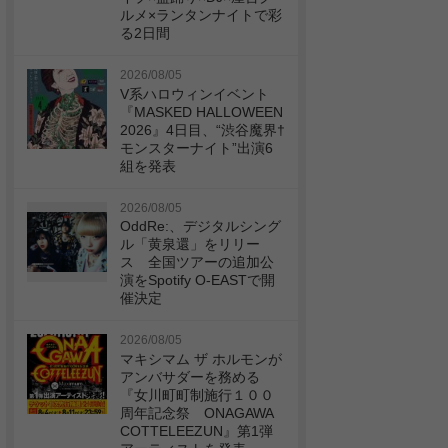
ルメ×ランタンナイトで彩
る2日間
2026/08/05
V系ハロウィンイベント
『MASKED HALLOWEEN
2026』4日目、“渋谷魔界†
モンスターナイト”出演6
組を発表
2026/08/05
OddRe:、デジタルシング
ル「黄泉還」をリリー
ス 全国ツアーの追加公
演をSpotify O-EASTで開
催決定
2026/08/05
マキシマム ザ ホルモンが
アンバサダーを務める
『女川町町制施行１００
周年記念祭 ONAGAWA
COTTELEEZUN』第1弾