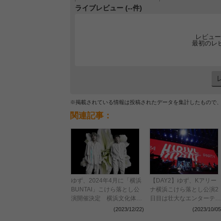
ライブレビュー (--件)
レビュー
最初のレ
※掲載されている情報は投稿されたデータを集計したもので
関連記事：
ゆず、2024年4月に「横浜
【DAY2】ゆず、Kアリー
BUNTAI」こけら落とし公
ナ横浜こけら落とし公演2
演開催決定 横浜文化体育
日目は壮大なエンターテイ
館の幕を閉じたオンライン
ンメントで会場を震わせる
(2023/12/22)
(2023/10/05
ツアーのコンセプトを再構