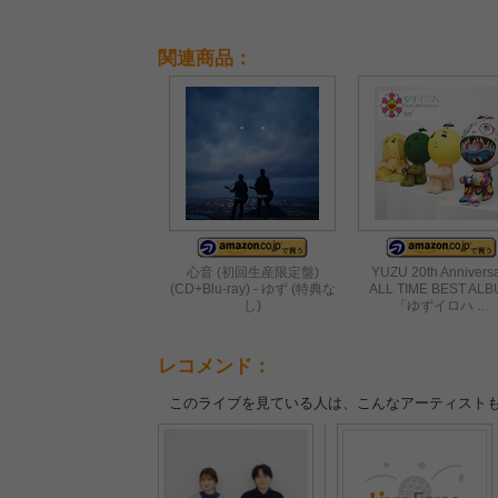
築
関連商品：
心音 (初回生産限定盤)
YUZU 20th Annivers
(CD+Blu-ray) - ゆず (特典な
ALL TIME BEST AL
し)
「ゆずイロハ …
レコメンド：
このライブを見ている人は、こんなアーティスト