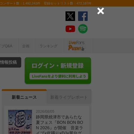
ンサート数：1,492,242件 登録セットリスト数：472,187件
イブQ&A
企画
ランキング
情報投稿
新着ニュース
新着ライブレポート
2026/08/05
静岡県焼津市であらたな
夏フェス『BON BON BO
N 2026』が開催 音楽ラ
イブ×盆踊り×DJ×屋台グ