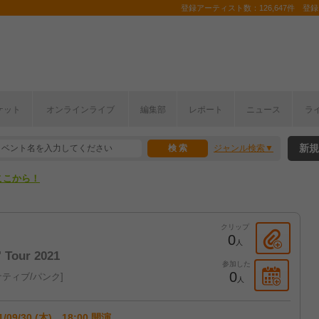
登録アーティスト数：126,647件 登録コ
ケット
オンラインライブ
編集部
レポート
ニュース
ラ
ここから！
新規
ジャンル検索
上半期編発表！
ここから！
上半期編発表！
クリップ
0
人
 Tour 2021
参加した
0
ティブ/パンク
人
1/09/30 (木) 18:00 開演