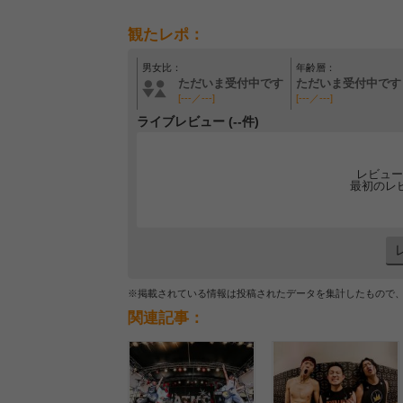
観たレポ：
男女比：
年齢層：
ただいま受付中です
ただいま受付中です
[---／---]
[---／---]
ライブレビュー (--件)
レビュー
最初のレ
※掲載されている情報は投稿されたデータを集計したもので
関連記事：