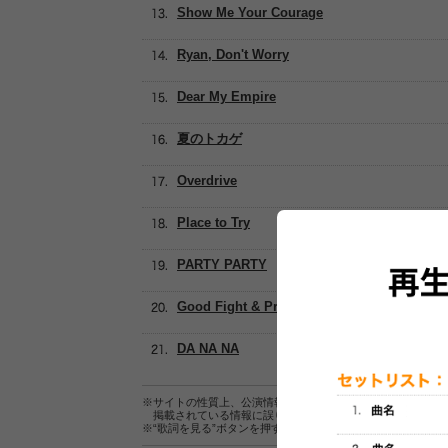
Show Me Your Courage
Ryan, Don't Worry
Dear My Empire
夏のトカゲ
Overdrive
Place to Try
PARTY PARTY
Good Fight & Promise You
DA NA NA
※サイトの性質上、公演情報およびセットリスト情報の正確
掲載されている情報に誤りがある場合は、
こちら
よりご連
※“歌詞を見る”ボタンを押すと、株式会社ページワンが運営