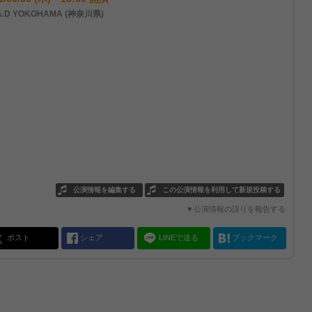
A.D YOKOHAMA (神奈川県)
公演情報を編集する
この公演情報を利用して新規投稿する
▼公演情報の誤りを報告する
ポスト
シェア
LINEで送る
ブックマーク