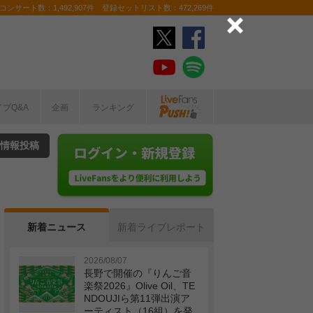
ンサート数：1,492,907件 登録セットリスト数：472,269件
イブQ&A
企画
ランキング
情報投稿
新着ニュース
新着ライブレポート
2026/08/07
長野で開催の『りんご音
楽祭2026』Olive Oil、TE
NDOUJIら第11弾出演ア
ーティスト（16組）を発