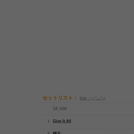
セットリスト：
投稿：( ∩՞ټ՞∩)
SE:S58'
Give It All
晴天