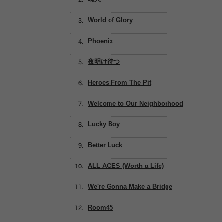
World of Glory
Phoenix
夜明け待つ
Heroes From The Pit
Welcome to Our Neighborhood
Lucky Boy
Better Luck
ALL AGES (Worth a Life)
We're Gonna Make a Bridge
Room45