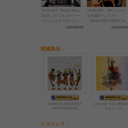
TOTALFAT『RUSH BALL
TOTALFAT、 EPリリース
2023』ライブレポートー
＆全国対バンツアー
ーバンドとオーディエンス
『BAND FOR HAPPY Tou
の信頼関係による限界突破
2022』の開催を発表
(2023/08/28)
(2022/01/31
と灼熱アクト
関連商品：
NARUTO GREATEST
L'Arc~en~Ciel TRIBUT
HITS!!!!!(DVD付)
オムニバス
レコメンド：