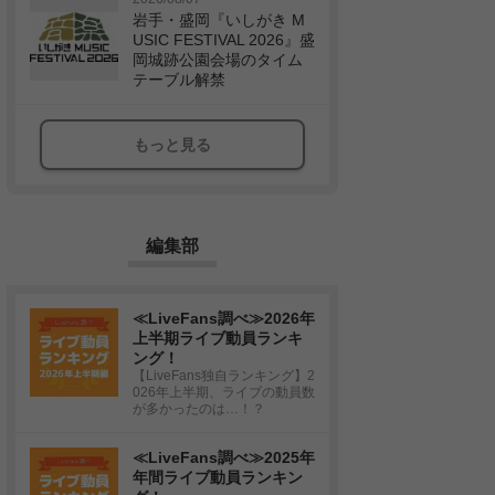
岩手・盛岡『いしがき M
USIC FESTIVAL 2026』盛
岡城跡公園会場のタイム
テーブル解禁
もっと見る
編集部
≪LiveFans調べ≫2026年
上半期ライブ動員ランキ
ング！
【LiveFans独自ランキング】2
026年上半期、ライブの動員数
が多かったのは…！？
≪LiveFans調べ≫2025年
年間ライブ動員ランキン