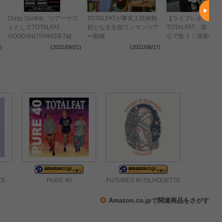
Dizzy Sunfist、ツアーゲス
TOTALFATが事実上現体制
【ライブレポート】
トとしてTOTALFAT、
初となる全国ワンマンツア
TOTALFAT、笑っ
r
GOOD4NOTHING等7組が
ー開催
心で歌う！渾身の一
参加
ブ＜JAPAN JAM 20
)
(2021/09/21)
(2021/06/17)
(2021
E -
PURE 40
FUTURES IN SILHOUETTE
Amazon.co.jpで関連商品をさがす