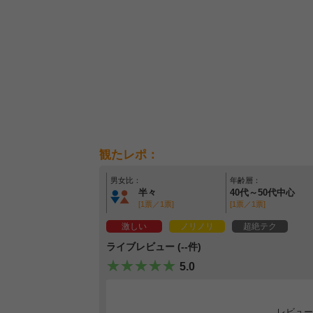
観たレポ：
男女比：
年齢層：
半々
40代～50代中心
[1票／1票]
[1票／1票]
激しい
ノリノリ
超絶テク
ライブレビュー (--件)
5.0
レビュー