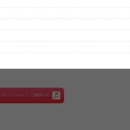
性は保証されませんので、あらかじめご了承ください。
絡をお願い致します。
する歌詞サイト「
歌ネット
」へ移動します。
▼セットリストの誤りを報告する
をプレイリストにして保存する