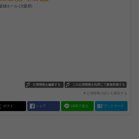
阪城ホール (大阪府)
公演情報を編集する
この公演情報を利用して新規投稿する
▼公演情報の誤りを報告する
ポスト
シェア
LINEで送る
ブックマーク