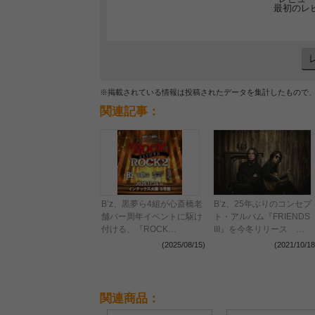
最初のレ
※掲載されている情報は投稿されたデータを集計したもので
関連記事：
B’z、黒夢ら4組が心斎橋老
B’z、25年ぶりのコンセプ
舗バー周年イベントに駆け
ト・アルバム『FRIENDS
付ける、『ROCK
III』を今冬リリース
BEYOND ROCK VOL.2』
『FRIENDS』シリーズを
(2025/08/15)
(2021/10/18
開催決定
モチーフにしたライブも決
定
関連商品：