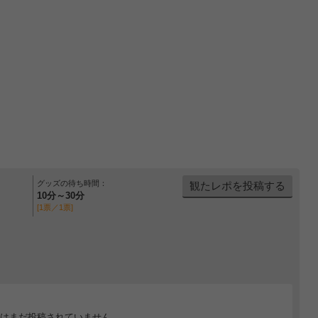
グッズの待ち時間：
観たレポを投稿する
10分～30分
[1票／1票]
はまだ投稿されていません。