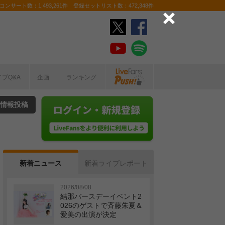
ンサート数：1,493,261件 登録セットリスト数：472,348件
イブQ&A
企画
ランキング
情報投稿
新着ニュース
新着ライブレポート
2026/08/08
結那バースデーイベント2
026のゲストで斉藤朱夏＆
愛美の出演が決定