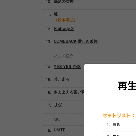
裸足の女神
漣
（松本孝弘）
Highway X
COMEBACK-愛しき破片-
バンド紹介
YES YES YES
兵、走る
さまよえる蒼い弾丸
リヴ
MC
UNITE