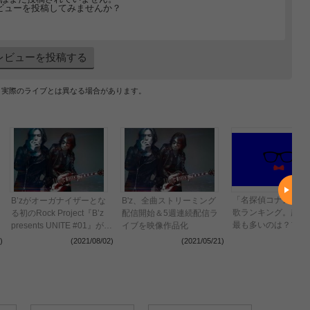
ビューを投稿してみませんか？
レビューを投稿する
、実際のライブとは異なる場合があります。
「名探偵コナン」歴
B’zがオーガナイザーとな
B'z、全曲ストリーミング
歌ランキング。起用
る初のRock Project『B’z
配信開始＆5週連続配信ラ
最も多いのは？ファ
presents UNITE #01』が開
イブを映像作品化
人気が高い曲は？
催 Mr.Children、GLAYと
(2021
)
(2021/08/02)
(2021/05/21)
共演