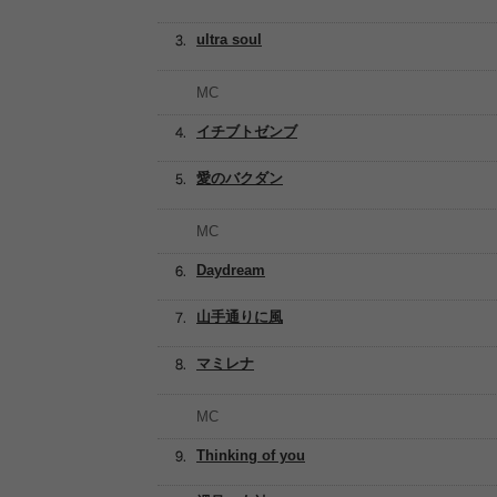
ultra soul
MC
イチブトゼンブ
愛のバクダン
MC
Daydream
山手通りに風
マミレナ
MC
Thinking of you