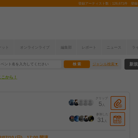
登録アーティスト数：126,671件 登録コ
ケット
オンラインライブ
編集部
レポート
ニュース
ラ
ここから！
新規
ジャンル検索
上半期編発表！
ここから！
上半期編発表！
クリップ
5
人
参加した
31
人
2/07/10 (日) 17:00 開演