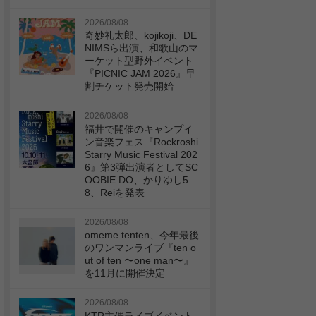
2026/08/08
奇妙礼太郎、kojikoji、DE
NIMSら出演、和歌山のマ
ーケット型野外イベント
『PICNIC JAM 2026』早
割チケット発売開始
2026/08/08
福井で開催のキャンプイ
ン音楽フェス『Rockroshi
Starry Music Festival 202
6』第3弾出演者としてSC
OOBIE DO、かりゆし5
8、Reiを発表
2026/08/08
omeme tenten、今年最後
のワンマンライブ『ten o
ut of ten 〜one man〜』
を11月に開催決定
2026/08/08