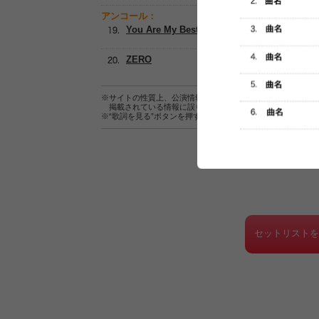
アンコール：
You Are My Best
ZERO
※サイトの性質上、公演情報およびセットリスト情報の正確
掲載されている情報に誤りがある場合は、
こちら
よりご連
※“歌詞を見る”ボタンを押すと、株式会社ページワンが運営
セットリスト