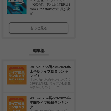
KTR主催ライブイベント
『GOAT』第4回にTERU f
rom Crossfaithの出演が決
定
もっと見る
編集部
≪LiveFans調べ≫2026年
上半期ライブ動員ランキ
ング！
【LiveFans独自ランキング】2
026年上半期、ライブの動員数
が多かったのは…！？
≪LiveFans調べ≫2025年
年間ライブ動員ランキン
グ！
【LiveFans独自ランキング】2