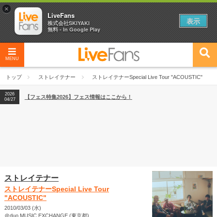
×
LiveFans
表示
株式会社SKIYAKI
無料 - In Google Play
MENU
2026
【フェス特集2026】フェス情報はここから！
04/27
トップ
ストレイテナー
ストレイテナーSpecial Live Tour "ACOUSTIC"
2026
【ライブ動員ランキング】2026年上半期編発表！
07/28
2026
【フェス特集2026】フェス情報はここから！
04/27
2026
【ライブ動員ランキング】2026年上半期編発表！
07/28
ストレイテナー
ストレイテナーSpecial Live Tour
"ACOUSTIC"
2010/03/03 (水)
＠duo MUSIC EXCHANGE (東京都)