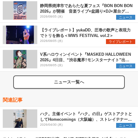
静岡県焼津市であらたな夏フェス『BON BON BON
2026』が開催 音楽ライブ×盆踊り×DJ×屋台グル
メ×ランタンナイトで彩る2日間
2026/08/05 (水)
ニュース
【ライブレポート】yukaDD、圧巻の歌声と表現力
でトリを飾る＜WWS FESTIVAL vol.2＞
2026/08/05 (水)
ライブレポート
V系ハロウィンイベント『MASKED HALLOWEEN
2026』4日目、“渋谷魔界†モンスターナイト”出演6
組を発表
2026/08/05 (水)
ニュース
ニュース一覧へ
関連記事
ハク。主催イベント『ハク。の日』ゲストアクトと
してHomecomings（大阪編）、ストレイテナー
（東京編）を発表
2026/04/30 (木)
ニュース