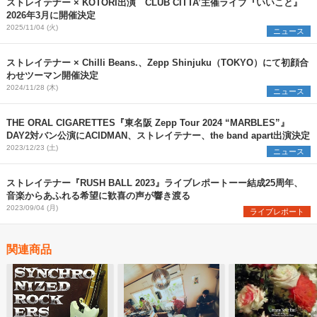
ストレイテナー × KOTORI出演 CLUB CITTA’主催ライブ『いいこと』
2026年3月に開催決定
2025/11/04 (火)
ニュース
ストレイテナー × Chilli Beans.、Zepp Shinjuku（TOKYO）にて初顔合
わせツーマン開催決定
2024/11/28 (木)
ニュース
THE ORAL CIGARETTES『東名阪 Zepp Tour 2024 “MARBLES”』
DAY2対バン公演にACIDMAN、ストレイテナー、the band apart出演決定
2023/12/23 (土)
ニュース
ストレイテナー『RUSH BALL 2023』ライブレポートーー結成25周年、
音楽からあふれる希望に歓喜の声が響き渡る
2023/09/04 (月)
ライブレポート
関連商品