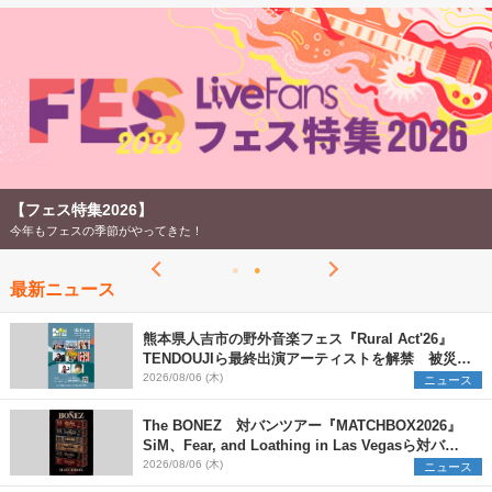
2026
【ライブ動員ランキング】2026年上半期編発表！
07/28
【フェス特集2026】
今年もフェスの季節がやってきた！
最新ニュース
熊本県人吉市の野外音楽フェス『Rural Act'26』
TENDOUJIら最終出演アーティストを解禁 被災地
支援プロジェクトの始動も発表
2026/08/06 (木)
ニュース
The BONEZ 対バンツアー『MATCHBOX2026』
SiM、Fear, and Loathing in Las Vegasら対バン
アーティストを一斉解禁
2026/08/06 (木)
ニュース