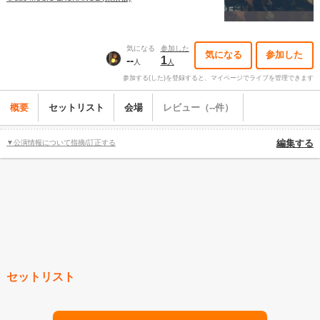
気になる
参加した
気になる
参加した
--
1
人
人
参加する(した)を登録すると、マイページでライブを管理できます
概要
セットリスト
会場
レビュー（--件）
▼公演情報について指摘/訂正する
編集する
セットリスト