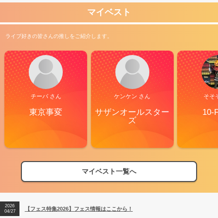
マイベスト
ライブ好きの皆さんの推しをご紹介します。
チーバ さん
ケンケン さん
そそ
東京事変
サザンオールスター
10-
ズ
マイベスト一覧へ
2026
【フェス特集2026】フェス情報はここから！
04/27
2026
【ライブ動員ランキング】2026年上半期編発表！
07/28
2026
【フェス特集2026】フェス情報はここから！
04/27