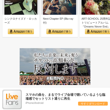
シンクロナイズド・ロッカ
Next Chapter EP (Blu-ray
ART-SCHOOL 25周年
ーズ
付)
トリビュートアルバム
『Dreams Never End』
スマホの曲を、まるでライブ会場で聴いているような臨
場感でセットリスト通りに再生
iPhone/Android
今すぐダウンロード