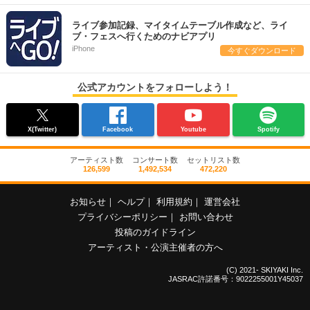
ライブ参加記録、マイタイムテーブル作成など、ライ
ブ・フェスへ行くためのナビアプリ
iPhone
今すぐダウンロード
公式アカウントをフォローしよう！
X(Twitter)
Facebook
Youtube
Spotify
アーティスト数
コンサート数
セットリスト数
126,599
1,492,534
472,220
お知らせ
｜
ヘルプ
｜
利用規約
｜
運営会社
プライバシーポリシー
｜
お問い合わせ
投稿のガイドライン
アーティスト・公演主催者の方へ
(C) 2021- SKIYAKI Inc.
JASRAC許諾番号：9022255001Y45037