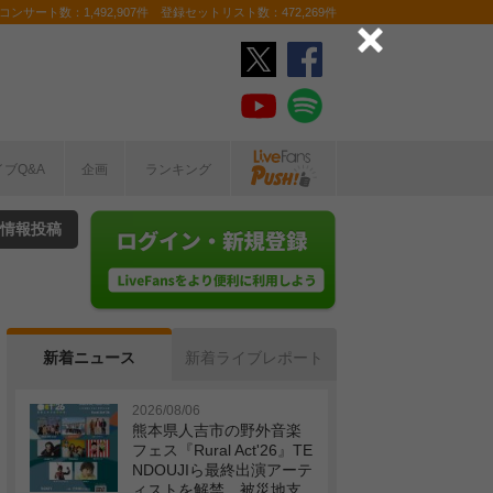
ンサート数：1,492,907件 登録セットリスト数：472,269件
イブQ&A
企画
ランキング
情報投稿
新着ニュース
新着ライブレポート
2026/08/06
熊本県人吉市の野外音楽
フェス『Rural Act'26』TE
NDOUJIら最終出演アーテ
ィストを解禁 被災地支