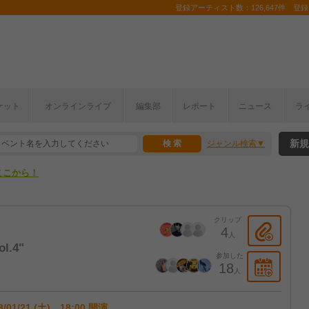
登録アーティスト数：126,647件 登録コ
ケット
オンラインライブ
編集部
レポート
ニュース
ラ
ここから！
新規
ジャンル検索
上半期編発表！
ここから！
上半期編発表！
クリップ
4
人
l.4"
参加した
18
人
3/01/21 (土) 18:00 開演