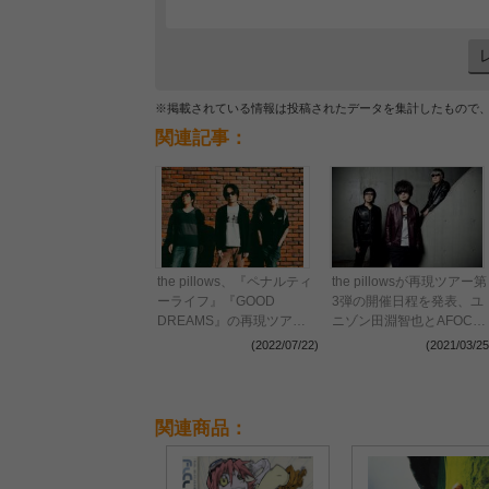
※掲載されている情報は投稿されたデータを集計したもので
関連記事：
the pillows、『ペナルティ
the pillowsが再現ツアー第
ーライフ』『GOOD
3弾の開催日程を発表、ユ
DREAMS』の再現ツアー
ニゾン田淵智也とAFOC
開催 アナログレコード化
佐々木亮介のコメントも
(2022/07/22)
(2021/03/25
も決定
関連商品：