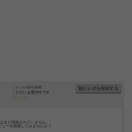
グッズの待ち時間：
観たレポを投稿する
ただいま受付中です
[---／---]
はまだ投稿されていません。
ビューを投稿してみませんか？