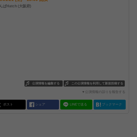
ばHatch (大阪府)
公演情報を編集する
この公演情報を利用して新規投稿する
▼公演情報の誤りを報告する
ポスト
シェア
LINEで送る
ブックマーク