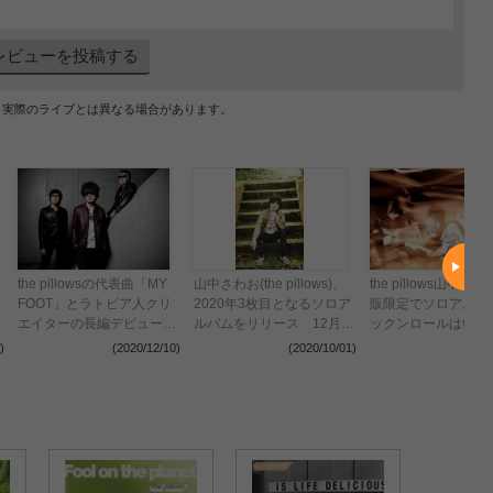
レビューを投稿する
、実際のライブとは異なる場合があります。
the pillowsの代表曲「MY
山中さわお(the pillows)、
the pillows山中さ
FOOT」とラトビア人クリ
2020年3枚目となるソロア
販限定でソロアルバ
エイターの長編デビュー作
ルバムをリリース 12月か
ックンロールはいら
映画『Away』との特別映
らは有観客ツアーも
をリリース
)
(2020/12/10)
(2020/10/01)
(2020
像