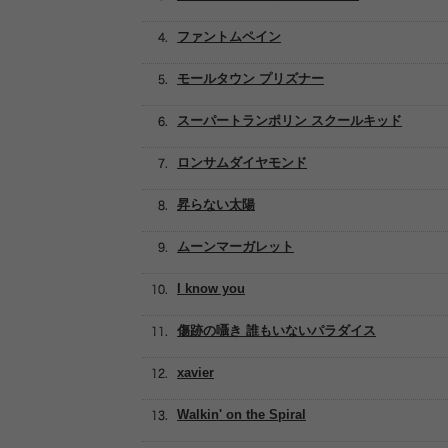
ファントムペイン
モールタウン プリズナー
スーパートランポリン スクールキッド
ロンサムダイヤモンド
昇らない太陽
ムーンマーガレット
I know you
傷跡の囁き 誰もいないパラダイス
xavier
Walkin' on the Spiral