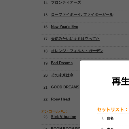
フロンティアーズ
ローファイボーイ, ファイターガール
New Year's Eve
天使みたいにキミは立ってた
オレンジ・フィルム・ガーデン
Bad Dreams
その未来は今
GOOD DREAMS
Rosy Head
アンコール #1：
Sick Vibration
BOON BOON ROCK