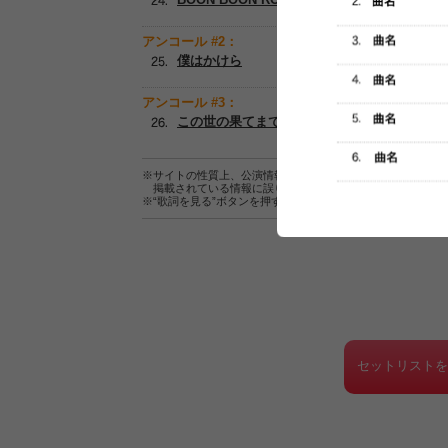
アンコール #2：
僕はかけら
アンコール #3：
この世の果てまで
※サイトの性質上、公演情報およびセットリスト情報の正確
掲載されている情報に誤りがある場合は、
こちら
よりご連
※“歌詞を見る”ボタンを押すと、株式会社ページワンが運営
セットリスト