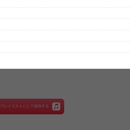
性は保証されませんので、あらかじめご了承ください。
絡をお願い致します。
する歌詞サイト「
歌ネット
」へ移動します。
▼セットリストの誤りを報告する
をプレイリストにして保存する