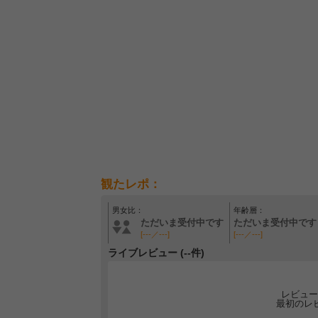
観たレポ：
男女比：
年齢層：
ただいま受付中です
ただいま受付中です
[---／---]
[---／---]
ライブレビュー (--件)
レビュー
最初のレ