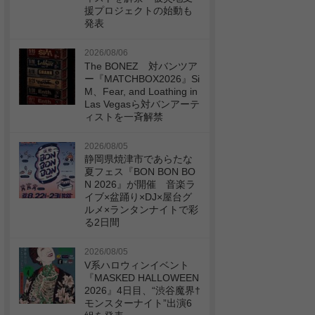
援プロジェクトの始動も
発表
2026/08/06
The BONEZ 対バンツア
ー『MATCHBOX2026』Si
M、Fear, and Loathing in
Las Vegasら対バンアーテ
ィストを一斉解禁
2026/08/05
静岡県焼津市であらたな
夏フェス『BON BON BO
N 2026』が開催 音楽ラ
イブ×盆踊り×DJ×屋台グ
ルメ×ランタンナイトで彩
る2日間
2026/08/05
V系ハロウィンイベント
『MASKED HALLOWEEN
2026』4日目、“渋谷魔界†
モンスターナイト”出演6