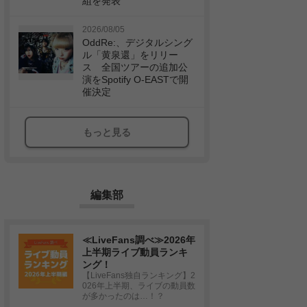
組を発表
2026/08/05
OddRe:、デジタルシング
ル「黄泉還」をリリー
ス 全国ツアーの追加公
演をSpotify O-EASTで開
催決定
もっと見る
編集部
≪LiveFans調べ≫2026年
上半期ライブ動員ランキ
ング！
【LiveFans独自ランキング】2
026年上半期、ライブの動員数
が多かったのは…！？