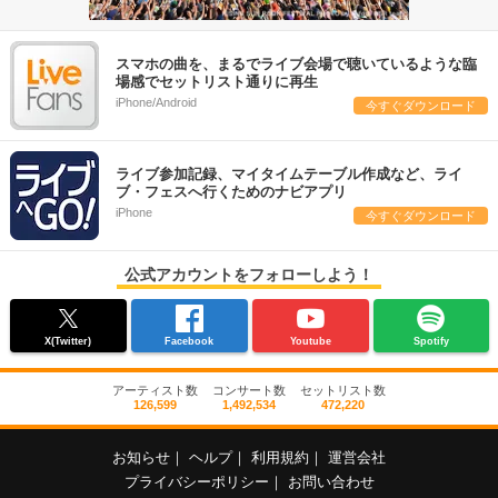
スマホの曲を、まるでライブ会場で聴いているような臨
場感でセットリスト通りに再生
iPhone/Android
今すぐダウンロード
ライブ参加記録、マイタイムテーブル作成など、ライ
ブ・フェスへ行くためのナビアプリ
iPhone
今すぐダウンロード
公式アカウントをフォローしよう！
X(Twitter)
Facebook
Youtube
Spotify
アーティスト数
コンサート数
セットリスト数
126,599
1,492,534
472,220
お知らせ
｜
ヘルプ
｜
利用規約
｜
運営会社
プライバシーポリシー
｜
お問い合わせ