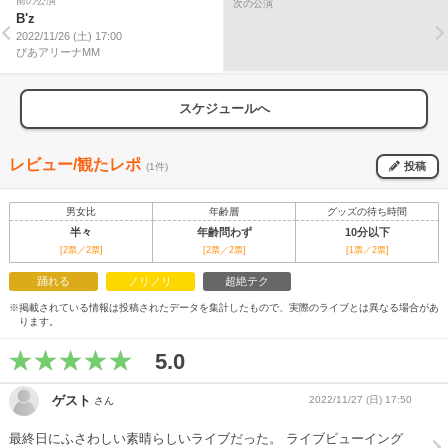
前の公演
次の公演
B'z
2022/11/26 (土) 17:00
ぴあアリーナMM
スケジュールへ
レビュー/観たレポ
投稿
(1件)
男女比
年齢層
グッズの待ち時間
半々
年齢問わず
10分以下
[2票／2票]
[2票／2票]
[1票／2票]
踊れる
ノリノリ
超絶テク
※掲載されている情報は投稿されたデータを集計したもので、実際のライブとは異なる場合があ
ります。
5.0
ゲスト
2022/11/27 (日) 17:50
さん
最終日にふさわしい素晴らしいライブだった。 ライブビューイング