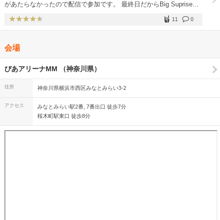
があたらなかったので配信で参加です。 最終日だからBig Supriseを
期待しています。Blu-rayが発売されたら購入予定です。 稲葉さん、
11
0
最後まで頑張って！！
会場
ぴあアリーナMM （神奈川県）
住所
神奈川県横浜市西区みなとみらい3-2
アクセス
みなとみらい駅2番, 7番出口 徒歩7分
桜木町駅東口 徒歩8分