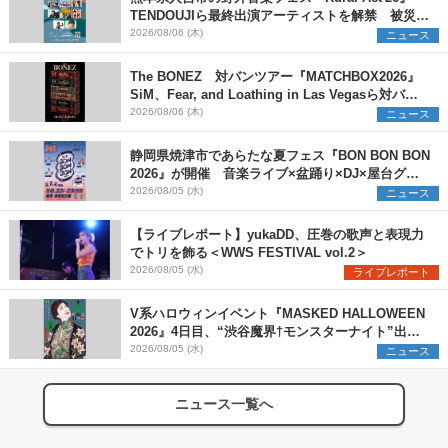
TENDOUJIら最終出演アーティストを解禁 被災地
支援プロジェクトの始動も発表
2026/08/06 (木)
ニュース
The BONEZ 対バンツアー『MATCHBOX2026』
SiM、Fear, and Loathing in Las Vegasら対バン
アーティストを一斉解禁
2026/08/06 (木)
ニュース
静岡県焼津市であらたな夏フェス『BON BON BON
2026』が開催 音楽ライブ×盆踊り×DJ×屋台グル
メ×ランタンナイトで彩る2日間
2026/08/05 (水)
ニュース
【ライブレポート】yukaDD、圧巻の歌声と表現力
でトリを飾る＜WWS FESTIVAL vol.2＞
2026/08/05 (水)
ライブレポート
V系ハロウィンイベント『MASKED HALLOWEEN
2026』4日目、“渋谷魔界†モンスターナイト”出演6
組を発表
2026/08/05 (水)
ニュース
ニュース一覧へ