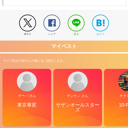
ポスト
シェア
送る
はてブ
マイベスト
ライブ好きの皆さんの推しをご紹介します。
チーバ さん
ケンケン さん
そそ
東京事変
サザンオールスター
10-
ズ