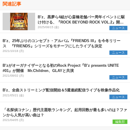
関連記事
B’z、黒夢ら4組が心斎橋老舗バー周年イベントに駆
け付ける、『ROCK BEYOND ROCK VOL.2』開催
決定
2025/08/15 (金)
ニュース
B’z、25年ぶりのコンセプト・アルバム『FRIENDS III』を今冬リリー
ス 『FRIENDS』シリーズをモチーフにしたライブも決定
2021/10/18 (月)
ニュース
B’zがオーガナイザーとなる初のRock Project『B’z presents UNITE
#01』が開催 Mr.Children、GLAYと共演
2021/08/02 (月)
ニュース
B'z、全曲ストリーミング配信開始＆5週連続配信ライブを映像作品化
2021/05/21 (金)
ニュース
「名探偵コナン」歴代主題歌ランキング。起用回数が最も多いのは？ファ
ンから人気が高い曲は？
2021/04/05 (月)
編集部