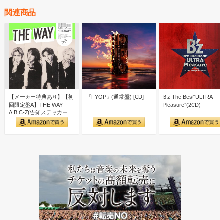
関連商品
【メーカー特典あり】【初
『FYOP』(通常盤) [CD]
B’z The Best“ULTRA
回限定盤A】THE WAY -
Pleasure”(2CD)
A.B.C-Z(告知ステッカー
ver.A付)