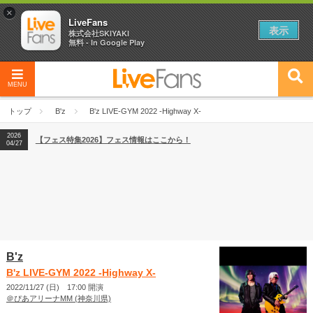
×
LiveFans
表示
株式会社SKIYAKI
無料 - In Google Play
MENU
2026
【フェス特集2026】フェス情報はここから！
04/27
トップ
B'z
B'z LIVE-GYM 2022 -Highway X-
2026
【ライブ動員ランキング】2026年上半期編発表！
07/28
2026
【フェス特集2026】フェス情報はここから！
04/27
2026
【ライブ動員ランキング】2026年上半期編発表！
07/28
B'z
B'z LIVE-GYM 2022 -Highway X-
2022/11/27 (日) 17:00 開演
＠ぴあアリーナMM (神奈川県)