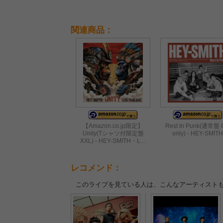
関連商品：
【Amazon.co.jp限定】
Rest In Punk(通常盤
Unity(Tシャツ付限定盤
only) - HEY-SMITH
XXL) - HEY-SMITH・L…
レコメンド：
このライブを見ている人は、こんなアーティスト