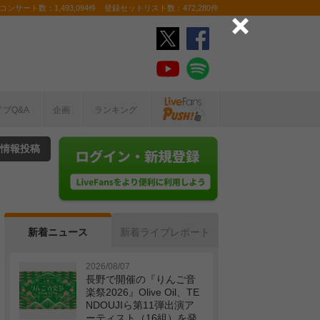
ンサート数：1,493,094件 登録セットリスト数：472,280件
イブQ&A
企画
ランキング
情報投稿
新着ニュース
新着ライブレポート
2026/08/07
長野で開催の『りんご音
楽祭2026』Olive Oil、TE
NDOUJIら第11弾出演ア
ーティスト（16組）を発