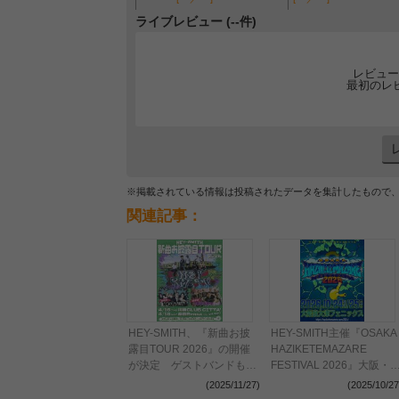
ライブレビュー (--件)
レビュー
最初のレ
※掲載されている情報は投稿されたデータを集計したもので
関連記事：
HEY-SMITH、『新曲お披
HEY-SMITH主催『OSAKA
露目TOUR 2026』の開催
HAZIKETEMAZARE
が決定 ゲストバンドも発
FESTIVAL 2026』大阪・
表に
大津フェニックスでの
(2025/11/27)
(2025/10/27
2Days開催が決定