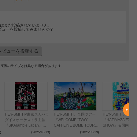
はまだ投稿されていません。
ビューを投稿してみませんか？
レビューを投稿する
、実際のライブとは異なる場合があります。
HEY-SMITH×東京スカパラ
HEY-SMITH、全国ツアー
HEY-SMITH、
ダイスオーケストラ主催
『WELCOME “TWO”
『HAZIMAZA EXTR
泉
『SKAramble Japan』
CAFFEINE BOMB TOUR』
SHOW』＆国内ツア
SHANK、MONGOL800、
＆ハジマザ前哨戦
『Goodbye To Say 
)
(2025/10/13)
(2025/05/19)
(2024
POTSHOTら5組の出演が
『HAZIMAZA EXTRA
の開催が決定