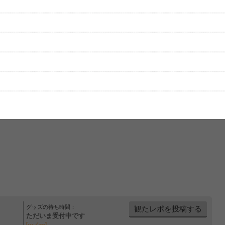
をプレイリストにして保存する
グッズの待ち時間：
観たレポを投稿する
ただいま受付中です
[---／---]