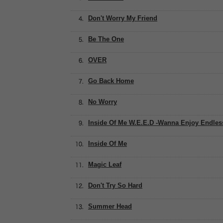
Don't Worry My Friend
Be The One
OVER
Go Back Home
No Worry
Inside Of Me W.E.E.D -Wanna Enjoy Endles
Inside Of Me
Magic Leaf
Don't Try So Hard
Summer Head