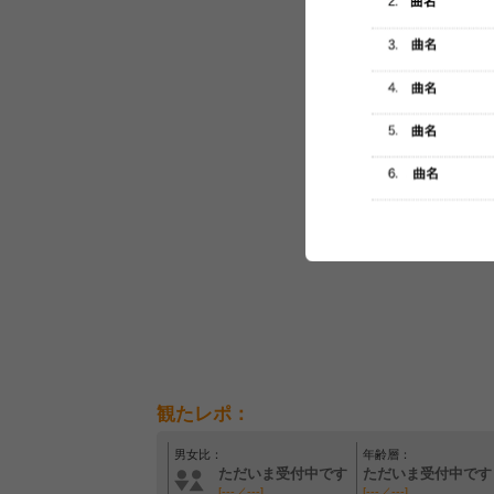
セットリスト
観たレポ：
男女比：
年齢層：
ただいま受付中です
ただいま受付中です
[---／---]
[---／---]