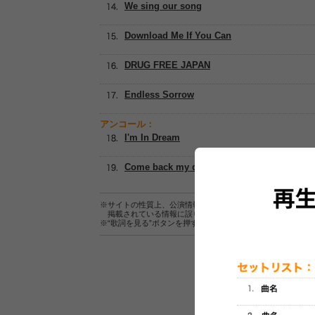
We sing our song
Download Me If You Can
DRUG FREE JAPAN
Endless Sorrow
アンコール：
I'm In Dream
Come back my dog
※サイトの性質上、公演情報およびセットリスト情報の正確
掲載されている情報に誤りがある場合は、
こちら
よりご連
※“歌詞を見る”ボタンを押すと、株式会社ページワンが運営