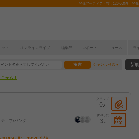
登録アーティスト数：126,660件 登録コ
ケット
オンラインライブ
編集部
レポート
ニュース
ラ
ここから！
新規
ジャンル検索
上半期編発表！
ここから！
上半期編発表！
クリップ
0
人
参加した
3
ティブ/パンク
人
3/01/09 (月) 18:20 出演