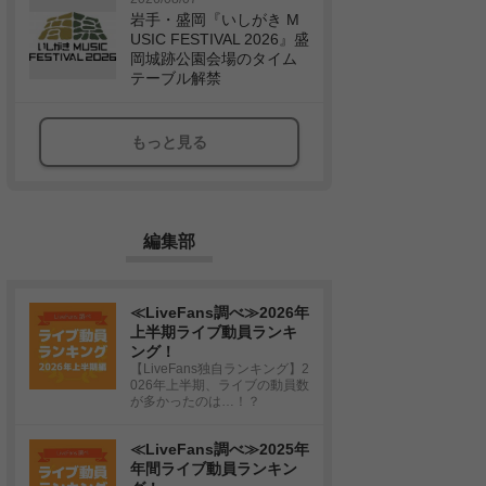
岩手・盛岡『いしがき M
USIC FESTIVAL 2026』盛
岡城跡公園会場のタイム
テーブル解禁
もっと見る
編集部
≪LiveFans調べ≫2026年
上半期ライブ動員ランキ
ング！
【LiveFans独自ランキング】2
026年上半期、ライブの動員数
が多かったのは…！？
≪LiveFans調べ≫2025年
年間ライブ動員ランキン