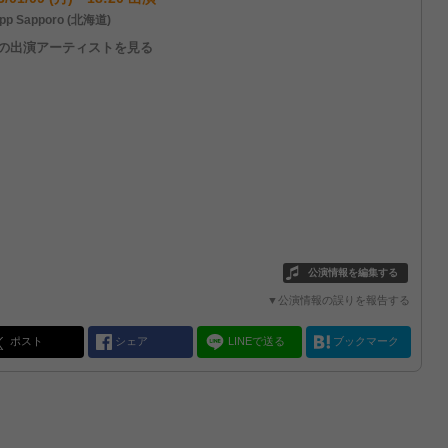
pp Sapporo (北海道)
他の出演アーティストを見る
公演情報を編集する
▼公演情報の誤りを報告する
ポスト
シェア
LINEで送る
ブックマーク