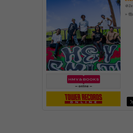
＠Ze
» 