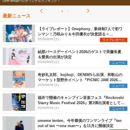
今年もフェスの季節がやってきた！
最新ニュース
【ライブレポート】Onephony、新体制7人で初ワ
ンマン！乃咲みり＆今田優衣が決意語る＜
Onephony新体制1st Oneman Live はじまりの夏
2026/08/08 (土)
ライブレポート
＞
結那バースデーイベント2026のゲストで斉藤朱夏
＆愛美の出演が決定
2026/08/08 (土)
ニュース
奇妙礼太郎、kojikoji、DENIMSら出演、和歌山の
マーケット型野外イベント『PICNIC JAM 2026』
早割チケット発売開始
2026/08/08 (土)
ニュース
福井で開催のキャンプイン音楽フェス『Rockroshi
Starry Music Festival 2026』第3弾出演者として
SCOOBIE DO、かりゆし58、Reiを発表
2026/08/08 (土)
ニュース
omeme tenten、今年最後のワンマンライブ『ten
out of ten 〜one man〜』を11月に開催決定