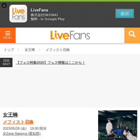
×
LiveFans
表示
株式会社SKIYAKI
無料 - In Google Play
MENU
2026
【フェス特集2026】フェス情報はここから！
04/27
トップ
女王蜂
メフィスト召喚
2026
【ライブ動員ランキング】2026年上半期編発表！
07/28
2026
【フェス特集2026】フェス情報はここから！
04/27
2026
【ライブ動員ランキング】2026年上半期編発表！
07/28
女王蜂
メフィスト召喚
2023/05/26 (金) 19:00 開演
＠Zepp Nagoya (愛知県)