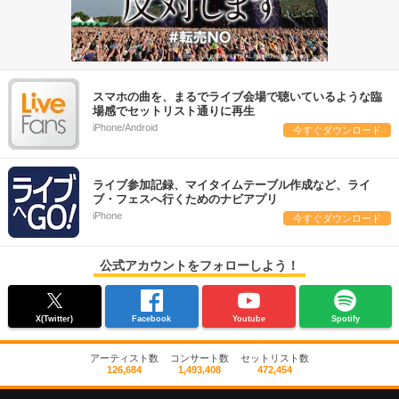
スマホの曲を、まるでライブ会場で聴いているような臨
場感でセットリスト通りに再生
iPhone/Android
今すぐダウンロード
ライブ参加記録、マイタイムテーブル作成など、ライ
ブ・フェスへ行くためのナビアプリ
iPhone
今すぐダウンロード
公式アカウントをフォローしよう！
X(Twitter)
Facebook
Youtube
Spotify
アーティスト数
コンサート数
セットリスト数
126,684
1,493,408
472,454