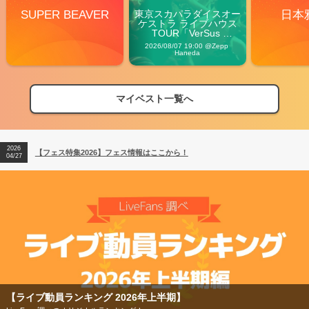
SUPER BEAVER
東京スカパラダイスオー
日本
ケストラ ライブハウス
TOUR「VerSus 
Carnival」
2026/08/07 19:00 @Zepp 
Haneda
マイベスト一覧へ
2026
【フェス特集2026】フェス情報はここから！
04/27
2026
【ライブ動員ランキング】2026年上半期編発表！
07/28
2026
【フェス特集2026】フェス情報はここから！
04/27
2026
【ライブ動員ランキング】2026年上半期編発表！
07/28
【フェス特集2026】