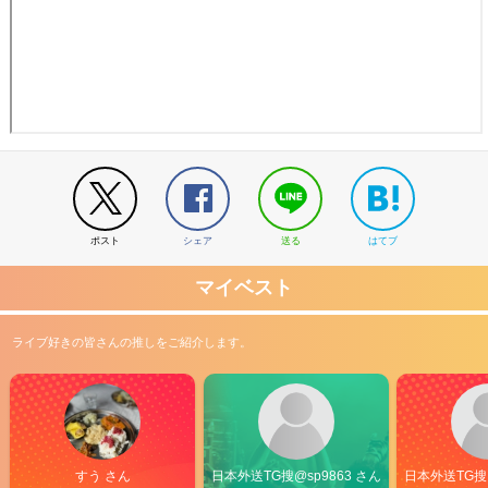
ポスト
シェア
送る
はてブ
マイベスト
ライブ好きの皆さんの推しをご紹介します。
すう さん
日本外送TG搜@sp9863 さん
日本外送TG搜@