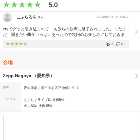
5.0
こふらろを
2023/05/31 (水) 04:17
さん
cryでグッと引き込まれて、ぁゔちの歌声に魅了されました。まだま
だ、聞きたい曲がいっぱいあったので次回のお楽しみにしておきま
す。 女王蜂に出会えて本当に良かった。 ありがとう。
2
0
会場
Zepp Nagoya （愛知県）
住所
愛知県名古屋市中村区平池町4-60-7
アクセス
ささしまライブ駅 徒歩5分
名古屋駅 徒歩15分