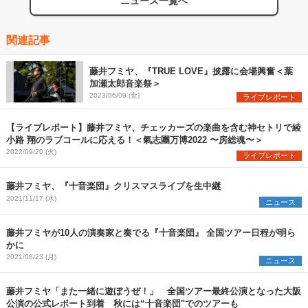
ニュース一覧へ
関連記事
藤井フミヤ、『TRUE LOVE』披露に会場興奮＜葉
加瀬太郎音楽祭＞
2023/06/09 (金)
ライブレポート
【ライブレポート】藤井フミヤ、チェッカーズの楽曲を含む神セトリで綾
小路 翔のラブコールに応える！＜氣志團万博2022 〜房総魂〜＞
2022/09/20 (火)
ライブレポート
藤井フミヤ、『十音楽団』クリスマスライブを生中継
2021/11/17 (水)
ニュース
藤井フミヤが10人の演奏家と奏でる『十音楽団』 全国ツアー日程が明ら
かに
2021/08/23 (月)
ニュース
藤井フミヤ「また一緒に遊ぼうぜ！」 全国ツアー最終公演となった大阪
公演の公式レポート到着 秋には“十音楽団"でのツアーも