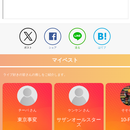
ポスト
シェア
送る
はてブ
マイベスト
ライブ好きの皆さんの推しをご紹介します。
チーバ さん
ケンケン さん
そそ
東京事変
サザンオールスター
10-
ズ