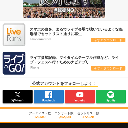
スマホの曲を、まるでライブ会場で聴いているような臨
場感でセットリスト通りに再生
iPhone/Android
今すぐダウンロード
ライブ参加記録、マイタイムテーブル作成など、ライ
ブ・フェスへ行くためのナビアプリ
iPhone
今すぐダウンロード
公式アカウントをフォローしよう！
X(Twitter)
Facebook
Youtube
Spotify
アーティスト数
コンサート数
セットリスト数
126,599
1,492,534
472,220