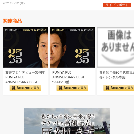
2021/08/12 (木)
ライブレポート
関連商品
藤井フミヤデビュー35周年
FUMIYA FUJII
青春歌年鑑90年代総集編
FUMIYA FUJII
ANNIVERSARY BEST
専) [レンタル専用]
ANNIVERSARY BEST
“25/35" R盤
“25/3…