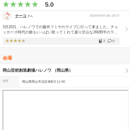
5.0
ナーコ
2024/03/20 (水) 18:37
さん
3月20日、ハレノワでの藤井フミヤのライブに行って来ました。チェ
ッカーズ時代の曲もいっぱい歌ってくれて盛り沢山な2時間半のライ
ブでした。最高に良かったです。
2
0
会場
岡山芸術創造劇場ハレノワ （岡山県）
住所
岡山県岡山市北区表町3-11-50