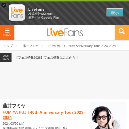
×
LiveFans
表示
株式会社SKIYAKI
無料 - In Google Play
MENU
2026
【フェス特集2026】フェス情報はここから！
04/27
トップ
藤井フミヤ
FUMIYA FUJII 40th Anniversary Tour 2023-2024
2026
【ライブ動員ランキング】2026年上半期編発表！
07/28
2026
【フェス特集2026】フェス情報はここから！
04/27
2026
【ライブ動員ランキング】2026年上半期編発表！
07/28
藤井フミヤ
FUMIYA FUJII 40th Anniversary Tour 2023-
2024
2024/03/20 (水)
＠岡山芸術創造劇場ハレノワ 大劇場 (岡山県)