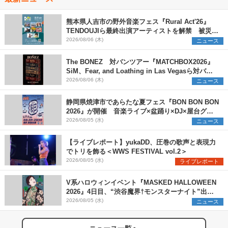
熊本県人吉市の野外音楽フェス『Rural Act'26』
TENDOUJIら最終出演アーティストを解禁 被災地
支援プロジェクトの始動も発表
2026/08/06 (木)
ニュース
The BONEZ 対バンツアー『MATCHBOX2026』
SiM、Fear, and Loathing in Las Vegasら対バン
アーティストを一斉解禁
2026/08/06 (木)
ニュース
静岡県焼津市であらたな夏フェス『BON BON BON
2026』が開催 音楽ライブ×盆踊り×DJ×屋台グル
メ×ランタンナイトで彩る2日間
2026/08/05 (水)
ニュース
【ライブレポート】yukaDD、圧巻の歌声と表現力
でトリを飾る＜WWS FESTIVAL vol.2＞
2026/08/05 (水)
ライブレポート
V系ハロウィンイベント『MASKED HALLOWEEN
2026』4日目、“渋谷魔界†モンスターナイト”出演6
組を発表
2026/08/05 (水)
ニュース