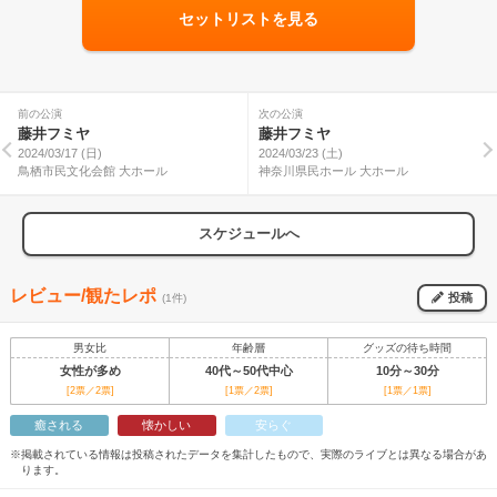
セットリストを見る
前の公演
次の公演
藤井フミヤ
藤井フミヤ
2024/03/17 (日)
2024/03/23 (土)
鳥栖市民文化会館 大ホール
神奈川県民ホール 大ホール
スケジュールへ
レビュー/観たレポ
投稿
(1件)
男女比
年齢層
グッズの待ち時間
女性が多め
40代～50代中心
10分～30分
[2票／2票]
[1票／2票]
[1票／1票]
癒される
懐かしい
安らぐ
※掲載されている情報は投稿されたデータを集計したもので、実際のライブとは異なる場合があ
ります。