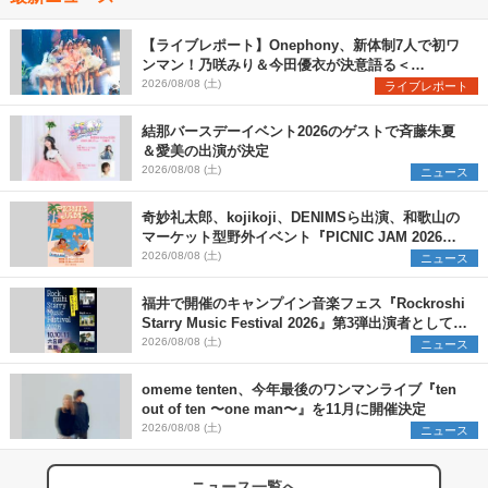
【ライブレポート】Onephony、新体制7人で初ワ
ンマン！乃咲みり＆今田優衣が決意語る＜
Onephony新体制1st Oneman Live はじまりの夏
2026/08/08 (土)
ライブレポート
＞
結那バースデーイベント2026のゲストで斉藤朱夏
＆愛美の出演が決定
2026/08/08 (土)
ニュース
奇妙礼太郎、kojikoji、DENIMSら出演、和歌山の
マーケット型野外イベント『PICNIC JAM 2026』
早割チケット発売開始
2026/08/08 (土)
ニュース
福井で開催のキャンプイン音楽フェス『Rockroshi
Starry Music Festival 2026』第3弾出演者として
SCOOBIE DO、かりゆし58、Reiを発表
2026/08/08 (土)
ニュース
omeme tenten、今年最後のワンマンライブ『ten
out of ten 〜one man〜』を11月に開催決定
2026/08/08 (土)
ニュース
ニュース一覧へ