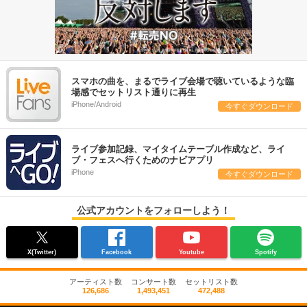
スマホの曲を、まるでライブ会場で聴いているような臨
場感でセットリスト通りに再生
iPhone/Android
今すぐダウンロード
ライブ参加記録、マイタイムテーブル作成など、ライ
ブ・フェスへ行くためのナビアプリ
iPhone
今すぐダウンロード
公式アカウントをフォローしよう！
X(Twitter)
Facebook
Youtube
Spotify
アーティスト数
コンサート数
セットリスト数
126,686
1,493,451
472,488