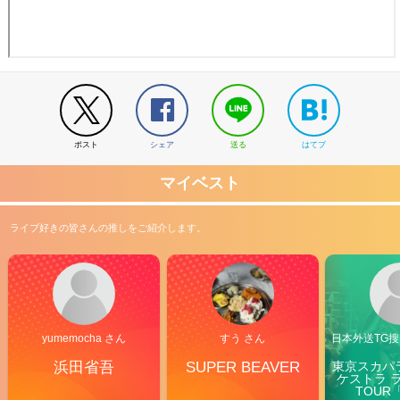
ポスト
シェア
送る
はてブ
マイベスト
ライブ好きの皆さんの推しをご紹介します。
yumemocha さん
すう さん
日本外送TG搜@
浜田省吾
SUPER BEAVER
東京スカパ
ケストラ 
TOUR「V