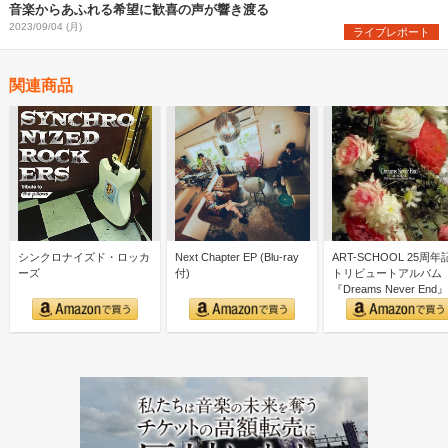
音楽からあふれる希望に歓喜の声が響き渡る
2023/09/04 (月)
ライブレポート
関連商品
シンクロナイズド・ロッカ
Next Chapter EP (Blu-ray
ART-SCHOOL 25周年
ーズ
付)
トリビュートアルバム
『Dreams Never End』