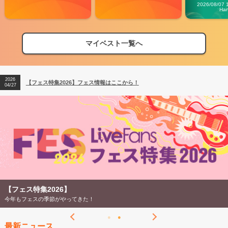
Carn
2026/08/07 
Ha
マイベスト一覧へ
2026
【フェス特集2026】フェス情報はここから！
04/27
2026
【ライブ動員ランキング】2026年上半期編発表！
07/28
2026
【フェス特集2026】フェス情報はここから！
04/27
2026
【ライブ動員ランキング】2026年上半期編発表！
07/28
【フェス特集2026】
今年もフェスの季節がやってきた！
最新ニュース