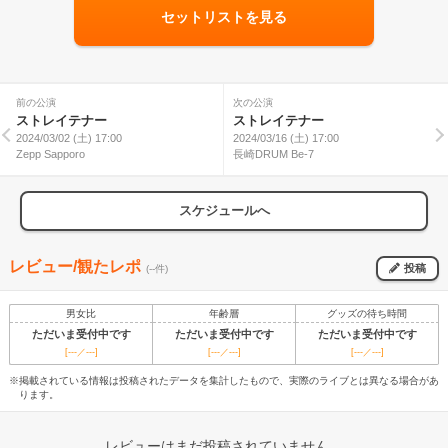
セットリストを見る
前の公演
次の公演
ストレイテナー
ストレイテナー
2024/03/02 (土) 17:00
2024/03/16 (土) 17:00
Zepp Sapporo
長崎DRUM Be-7
スケジュールへ
レビュー/観たレポ
投稿
(--件)
男女比
年齢層
グッズの待ち時間
ただいま受付中です
ただいま受付中です
ただいま受付中です
[---／---]
[---／---]
[---／---]
※掲載されている情報は投稿されたデータを集計したもので、実際のライブとは異なる場合があ
ります。
レビューはまだ投稿されていません。