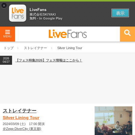
×
LiveFans
表示
株式会社SKIYAKI
無料 - In Google Play
MENU
2026
【フェス特集2026】フェス情報はここから！
04/27
トップ
ストレイテナー
Silver Lining Tour
2026
【ライブ動員ランキング】2026年上半期編発表！
07/28
2026
【フェス特集2026】フェス情報はここから！
04/27
2026
【ライブ動員ランキング】2026年上半期編発表！
07/28
ストレイテナー
Silver Lining Tour
2024/03/09 (土) 17:00 開演
＠Zepp DiverCity (東京都)