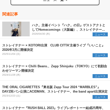
関連記事
ハク。主催イベント『ハク。の日』ゲストアクトと
してHomecomings（大阪編）、ストレイテナー
（東京編）を発表
2026/04/30 (木)
ニュース
ストレイテナー × KOTORI出演 CLUB CITTA’主催ライブ『いいこと』
2026年3月に開催決定
2025/11/04 (火)
ニュース
ストレイテナー × Chilli Beans.、Zepp Shinjuku（TOKYO）にて初顔合
わせツーマン開催決定
2024/11/28 (木)
ニュース
THE ORAL CIGARETTES『東名阪 Zepp Tour 2024 “MARBLES”』
DAY2対バン公演にACIDMAN、ストレイテナー、the band apart出演決定
2023/12/23 (土)
ニュース
ストレイテナー『RUSH BALL 2023』ライブレポートーー結成25周年、