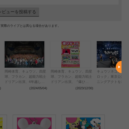
レビューを投稿する
、実際のライブとは異なる場合があります。
岡崎体育、キュウソ、四星
岡崎体育、キュウソ、四星
キュウソネコカミが
球、フラカン、超能力戦士
球、フラカン、超能力戦士
ロック」東京公演で
ドリアン出演、4年越しの
ドリアン出演、『爆ひ
ニングアクトを務め
リベンジ『爆ひな’20』振
な’20』4年越しにリベンジ
METROCK2023＞
)
(2024/05/04)
(2023/12/30)
(2023
り返りレポート
開催決定