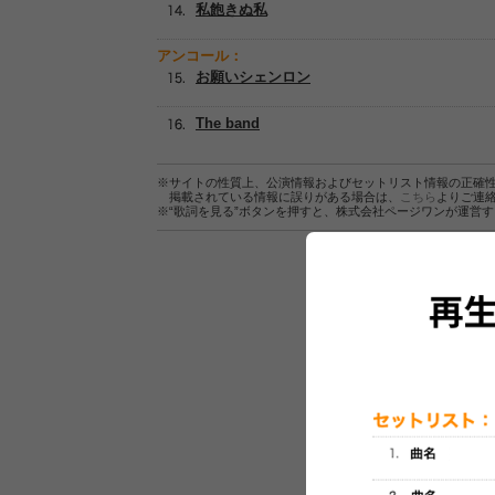
私飽きぬ私
アンコール：
お願いシェンロン
The band
※サイトの性質上、公演情報およびセットリスト情報の正確
掲載されている情報に誤りがある場合は、
こちら
よりご連
※“歌詞を見る”ボタンを押すと、株式会社ページワンが運営
セットリスト