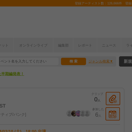
登録アーティスト数：126,666件 登録コ
ここから！
ケット
オンラインライブ
編集部
レポート
ニュース
ラ
上半期編発表！
新規
ジャンル検索
ここから！
上半期編発表！
クリップ
0
人
ST
参加した
6
ティブ/パンク
人
4/02/10 (土) 18:00 出演