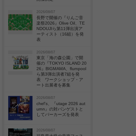
2026/08/07
長野で開催の『りんご音
楽祭2026』Olive Oil、TE
NDOUJIら第11弾出演ア
ーティスト（16組）を発
表
2026/08/07
東京「海の森公園」で開
催の『TOKYO ISLAND 20
26』BIGMAMA、flumpool
ら第3弾出演者7組を発
表 ワークショップ・ア
ート出展者を募集
2026/08/07
chef’s、『utage 2026 aut
umn』の対バンゲストと
してパーカーズを発表
2026/08/07