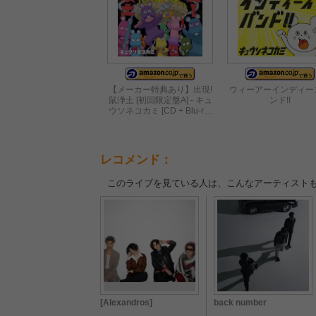
【メーカー特典あり】出現!
ウィーアーインディー
鼠浄土 [初回限定盤A] - キュ
ンド!!
ウソネコカミ [CD + Blu-r…
レコメンド：
このライブを見ている人は、こんなアーティスト
[Alexandros]
back number