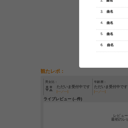
観たレポ：
男女比：
年齢層：
ただいま受付中です
ただいま受付中です
[---／---]
[---／---]
ライブレビュー (--件)
レビュー
最初のレ