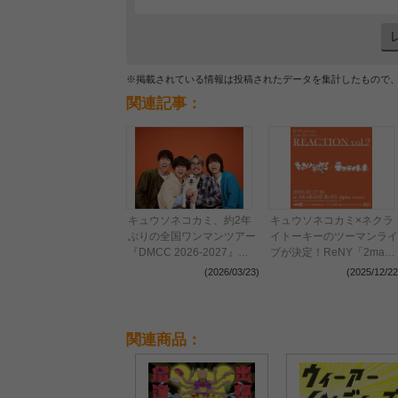
※掲載されている情報は投稿されたデータを集計したもので
関連記事：
キュウソネコカミ、約2年
キュウソネコカミ×ネクラ
ぶりの全国ワンマンツアー
イトーキーのツーマンライ
『DMCC 2026-2027』開
ブが決定！ReNY「2man
催決定
live seriesREACTION」第
(2026/03/23)
(2025/12/22
2弾
関連商品：