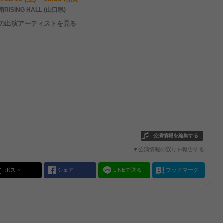
RISING HALL (山口県)
他の出演アーティストを見る
公演情報を編集する
▼公演情報の誤りを報告する
ポスト
シェア
LINEで送る
ブックマーク