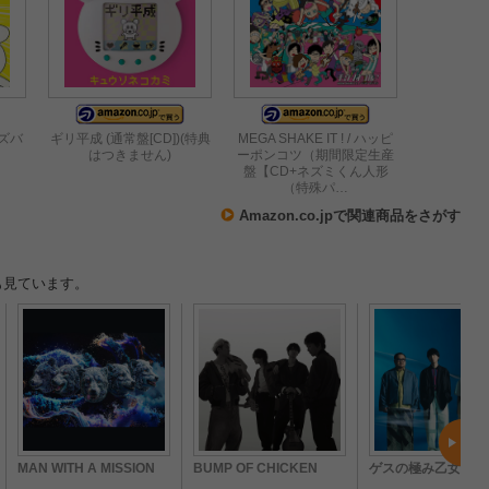
ズバ
ギリ平成 (通常盤[CD])(特典
MEGA SHAKE IT ! / ハッピ
はつきません)
ーポンコツ（期間限定生産
盤【CD+ネズミくん人形
（特殊パ…
Amazon.co.jpで関連商品をさがす
も見ています。
MAN WITH A MISSION
BUMP OF CHICKEN
ゲスの極み乙女。