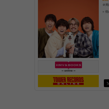
＠周南
» 