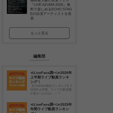
福島最大級の音楽フェス
『LIVE AZUMA 2026』無
料で楽しめるECHO STAG
Eの出演アーティストを発
表
もっと見る
編集部
≪LiveFans調べ≫2026年
上半期ライブ動員ランキ
ング！
【LiveFans独自ランキング】2
026年上半期、ライブの動員数
が多かったのは…！？
≪LiveFans調べ≫2025年
年間ライブ動員ランキン