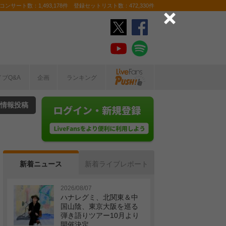
ンサート数：1,493,178件 登録セットリスト数：472,330件
イブQ&A
企画
ランキング
情報投稿
新着ニュース
新着ライブレポート
2026/08/07
ハナレグミ、北関東＆中
国山陰、東京大阪を巡る
弾き語りツアー10月より
開催決定