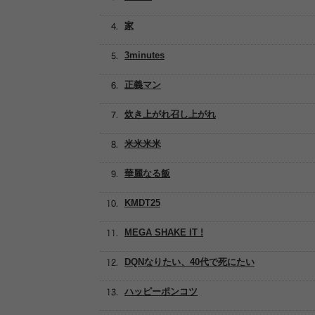
家
3minutes
正義マン
炊き上がれ召し上がれ
米米米米
華麗なる飯
KMDT25
MEGA SHAKE IT !
DQNなりたい、40代で死にたい
ハッピーポンコツ