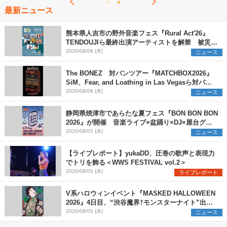
最新ニュース
熊本県人吉市の野外音楽フェス『Rural Act'26』
TENDOUJIら最終出演アーティストを解禁 被災地
支援プロジェクトの始動も発表
2026/08/06 (木)
ニュース
The BONEZ 対バンツアー『MATCHBOX2026』
SiM、Fear, and Loathing in Las Vegasら対バン
アーティストを一斉解禁
2026/08/06 (木)
ニュース
静岡県焼津市であらたな夏フェス『BON BON BON
2026』が開催 音楽ライブ×盆踊り×DJ×屋台グル
メ×ランタンナイトで彩る2日間
2026/08/05 (水)
ニュース
【ライブレポート】yukaDD、圧巻の歌声と表現力
でトリを飾る＜WWS FESTIVAL vol.2＞
2026/08/05 (水)
ライブレポート
V系ハロウィンイベント『MASKED HALLOWEEN
2026』4日目、“渋谷魔界†モンスターナイト”出演6
組を発表
2026/08/05 (水)
ニュース