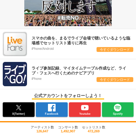
スマホの曲を、まるでライブ会場で聴いているような臨
場感でセットリスト通りに再生
iPhone/Android
今すぐダウンロード
ライブ参加記録、マイタイムテーブル作成など、ライ
ブ・フェスへ行くためのナビアプリ
iPhone
今すぐダウンロード
公式アカウントをフォローしよう！
X(Twitter)
Facebook
Youtube
Spotify
アーティスト数
コンサート数
セットリスト数
126,647
1,492,907
472,269