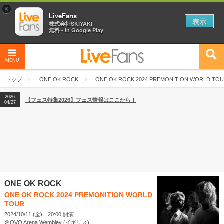
×
LiveFans
表示
株式会社SKIYAKI
無料 - In Google Play
MENU
2026
【フェス特集2026】フェス情報はここから！
04/27
トップ
ONE OK ROCK
ONE OK ROCK 2024 PREMONITION WORLD TO
2026
【ライブ動員ランキング】2026年上半期編発表！
07/28
2026
【フェス特集2026】フェス情報はここから！
04/27
2026
【ライブ動員ランキング】2026年上半期編発表！
07/28
ONE OK ROCK
ONE OK ROCK 2024 PREMONITION WORLD
TOUR
2024/10/11 (金) 20:00 開演
＠OVO Arena Wembley (イギリス)