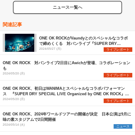
ニュース一覧へ
関連記事
ONE OK ROCKがVaundyとのスペシャルなコラボ
で締めくくる 対バンライブ『SUPER DRY
SPECIAL LIVE Organized by ONE OK ROCK』が
2024/05/27 (月)
ライブレポート
閉幕
ONE OK ROCK 対バンライブ2日目にAwichが登場、コラボレーション
も
2024/05/20 (月)
ライブレポート
ONE OK ROCK、初日はWANIMAとスペシャルなコラボパフォーマン
ス 『SUPER DRY SPECIAL LIVE Organized by ONE OK ROCK』開
幕
2024/05/20 (月)
ライブレポート
ONE OK ROCK、2024年ワールドツアーの開催が決定 日本公演は9月に
味の素スタジアムで2日間開催
2024/05/14 (火)
ニュース