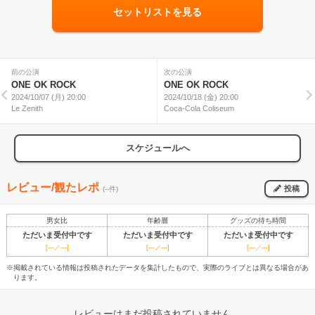
セットリストを見る
前の公演
次の公演
ONE OK ROCK
ONE OK ROCK
2024/10/07 (月) 20:00
2024/10/18 (金) 20:00
Le Zenith
Coca-Cola Coliseum
スケジュールへ
レビュー/観たレポ
投稿
(--件)
男女比
年齢層
グッズの待ち時間
ただいま受付中です
ただいま受付中です
ただいま受付中です
[---／---]
[---／---]
[---／---]
※掲載されている情報は投稿されたデータを集計したもので、実際のライブとは異なる場合があ
ります。
レビューはまだ投稿されていません。