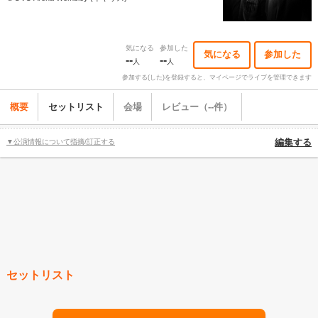
気になる
参加した
気になる
参加した
--
--
人
人
参加する(した)を登録すると、マイページでライブを管理できます
概要
セットリスト
会場
レビュー（--件）
▼公演情報について指摘/訂正する
編集する
セットリスト