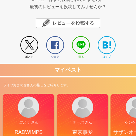
最初のレビューを投稿してみませんか？
ポスト
シェア
送る
はてブ
マイベスト
ライブ好きの皆さんの推しをご紹介します。
ごとう さん
チーバ さん
ケンケ
RADWIMPS
東京事変
サザンオ