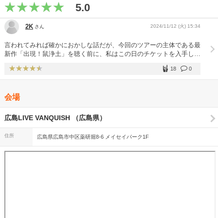
5.0
2K
2024/11/12 (火) 15:34
さん
言われてみれば確かにおかしな話だが、今回のツアーの主体である最
新作「出現！鼠浄土」を聴く前に、私はこの日のチケットを入手して
いた。つまり、聴いてからの判断ではない。これが結果として功を奏
18
0
すのが、キュウソネコカミのライブだ。仮に当日入手したとしても、
どんなタイミングであれ、楽しいのは間違いないのだが、特に今回は
その期待を大幅に上回る満足度。「出現！鼠浄土」のクオリティの高
会場
さが根源にあるのは言うまでもない。 先行リリースされた「ネコカ
ミたい」の浸透率は、ワンマンならではの本領を発揮し、1曲目から
我々の心をつかんで離さない。そのままアルバム通りに続く「クライ
広島LIVE VANQUISH （広島県）
マックス同棲」、心地のよい軽快さに身を委ねることができる。広島
での3曲目は「ギリ昭和」。ヨコタさんの見せ場でもあるショルダー
住所
広島県広島市中区薬研堀8-6 メイセイパーク1F
キーボードの登場は、何億回観ても嬉しいものだが、なにより会場の
一体感がガチっと固まるのもこの曲の醍醐味。かと思えば、鬼気とし
た「爆弾低気圧」で、気圧ごと一変させるもんだから、続く
「3minutes」で、早くも心身ともにカオスバロメーターが振り切っ
てしまった。 「OS」「キャベツ」←（広島＝お好み焼き？）は各公
演で若干の変化があるため、その日にしか味わえない特別感。そし
て、今ツアーで最も期待していた「わや」～「BACK TO THE
NATURE」になだれ込む。 VANQUISHの音の良さがさらに拍車をか
けたか、この日の「わや」の歪みと重さが、あまりにも求めていた通