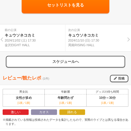
セットリストを見る
前の公演
次の公演
キュウソネコカミ
キュウソネコカミ
2024/11/02 (土) 17:30
2024/11/10 (日) 17:30
金沢EIGHT HALL
周南RISING HALL
スケジュールへ
レビュー/観たレポ
投稿
(1件)
男女比
年齢層
グッズの待ち時間
女性が多め
年齢問わず
10分～30分
[1票／1票]
[1票／1票]
[1票／1票]
激しい
カオス
踊れる
※掲載されている情報は投稿されたデータを集計したもので、実際のライブとは異なる場合があ
ります。