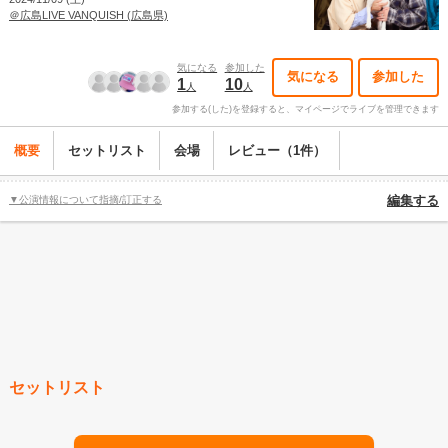
＠広島LIVE VANQUISH (広島県)
気になる
参加した
気になる
参加した
1
10
人
人
参加する(した)を登録すると、マイページでライブを管理できます
概要
セットリスト
会場
レビュー（1件）
▼公演情報について指摘/訂正する
編集する
セットリスト