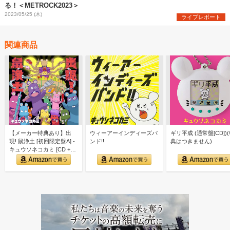
る！＜METROCK2023＞
2023/05/25 (木)
ライブレポート
関連商品
【メーカー特典あり】出
ウィーアーインディーズバ
ギリ平成 (通常盤[CD])
現! 鼠浄土 [初回限定盤A] -
ンド!!
典はつきません)
キュウソネコカミ [CD +
Blu-r…