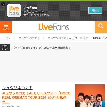
×
LiveFans
表示
株式会社SKIYAKI
無料 - In Google Play
2026
【フェス特集2026】フェス情報はここから！
04/27
MENU
2026
【ライブ動員ランキング】2026年上半期編発表！
07/28
トップ
キュウソネコカミ
キュウソネコカミALリリースツアー「DMCC REAL O
2026
【フェス特集2026】フェス情報はここから！
04/27
2026
【ライブ動員ランキング】2026年上半期編発表！
07/28
キュウソネコカミ
キュウソネコカミALリリースツアー「DMCC
REAL ONEMAN TOUR 2024 -めざせ!鼠浄
土-」
2024/11/09 (土)