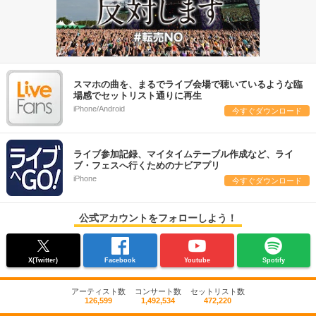
スマホの曲を、まるでライブ会場で聴いているような臨
場感でセットリスト通りに再生
iPhone/Android
今すぐダウンロード
ライブ参加記録、マイタイムテーブル作成など、ライ
ブ・フェスへ行くためのナビアプリ
iPhone
今すぐダウンロード
公式アカウントをフォローしよう！
X(Twitter)
Facebook
Youtube
Spotify
アーティスト数
コンサート数
セットリスト数
126,599
1,492,534
472,220