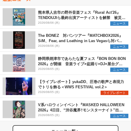
熊本県人吉市の野外音楽フェス『Rural Act'26』
TENDOUJIら最終出演アーティストを解禁 被災地
支援プロジェクトの始動も発表
2026/08/06 (木)
ニュース
The BONEZ 対バンツアー『MATCHBOX2026』
SiM、Fear, and Loathing in Las Vegasら対バン
アーティストを一斉解禁
2026/08/06 (木)
ニュース
静岡県焼津市であらたな夏フェス『BON BON BON
2026』が開催 音楽ライブ×盆踊り×DJ×屋台グル
メ×ランタンナイトで彩る2日間
2026/08/05 (水)
ニュース
【ライブレポート】yukaDD、圧巻の歌声と表現力
でトリを飾る＜WWS FESTIVAL vol.2＞
2026/08/05 (水)
ライブレポート
V系ハロウィンイベント『MASKED HALLOWEEN
2026』4日目、“渋谷魔界†モンスターナイト”出演6
組を発表
2026/08/05 (水)
ニュース