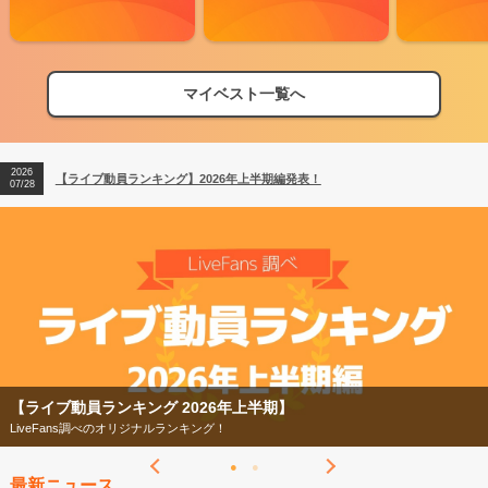
ッピーポンコツ」から得られる多幸感…だけで終わらないのが、今ツ
アーの真骨頂か、最後を飾るのは「一喜一憂」。この曲の余韻がなか
なかに引きずる。それを振り切るかのように、ライブ後の会場BGM
2026
に合わせて共鳴する「ネコカミたい」の大合唱は、もはやライブの一
【フェス特集2026】フェス情報はここから！
04/27
部といっても過言ではないだろう。 あっという間にこのツアーも折
マイベスト一覧へ
2026
【ライブ動員ランキング】2026年上半期編発表！
り返し。キュウソネコカミのライブは、完成や達成に囚われることの
07/28
ない、言わば永遠の進化系にも思える。だからこそ見逃せない今を共
2026
【フェス特集2026】フェス情報はここから！
に歩み、成長し、来たる極楽鼠浄土を万全の気持ちでめざしたくなる
04/27
のかもしれない。その極楽でさえ、進化のひとつに過ぎないんだろう
2026
【ライブ動員ランキング】2026年上半期編発表！
けど。
07/28
【ライブ動員ランキング 2026年上半期】
LiveFans調べのオリジナルランキング！
最新ニュース