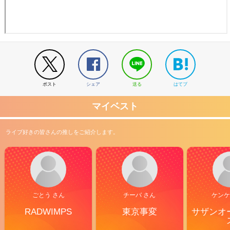
りでゾクゾクした。音へのこだわりはアルバムからも感じるが、こう
してライブで味わえる喜びはまた格別だ。ギタリストとしてのヤマサ
キセイヤのかっこよさに気づけたのも、この曲のおかげだろう。 初
めて聴いた時からライブで体感したかった「BACK TO THE
NATURE」は、自分の期待など優に超えてきた。インスト曲とはこん
なにも圧倒的で、一心不乱になれるものなのか。楽曲自体の構成には
すでに魅了されていたものの、今まで経験したことのない、キュウソ
ネコカミの新しい魅力に気づいてしまったかもしれない。 ここまで
の高揚感から一気に転じる「エキゾチックアニマル」。心に響く丁寧
ポスト
シェア
送る
はてブ
な楽曲はもちろんだが、この緩急に動じることなく対応できるフロア
も特筆したい。大切に届けたい気持ちが宿る演奏と、それを真摯に受
け取りたい気持ちが交わる空間。そこに儚く浮かぶ残響すらも美しか
マイベスト
った。 「秋エモい」からの「KENKO不KENKO」で、再び豹変する
フロアへの準備が整う。そのお膳立てから繰り出された「これは俺じ
ゃない」は、キュウソネコカミにおける最先端の尖りか。個人的には
ライブ好きの皆さんの推しをご紹介します。
「BACK TO THE NATURE」の一心不乱さとは少し異なる、トラン
ス状態に陥った。 「KMDT25」「家」「ビビった」「DQN」、これ
ぞキュウソネコカミ！の連発に、フロアの熱狂も佳境に入る。「The
band」の大団円はそのままで、本編をきっちり締める「やってみよ
うぜヒーロー」の位置づけ。この曲の魅力が最大限に生きたセットリ
ストに、胸がいっぱいになった。yeah～～！とピースサインを掲げ
ごとう さん
チーバ さん
ケンケ
る自分は、さぞかし幸せな笑顔をしてるんじゃないかな。私だけじゃ
ない、きっとみんな同じだろうなって思う。 すでにライブでもお馴
RADWIMPS
東京事変
サザンオ
染みの「正義マン」は、満を持してアンコール1曲目。公開された
MVの威力を、ライブでも体感できたのは予想外の喜びだった。「ハ