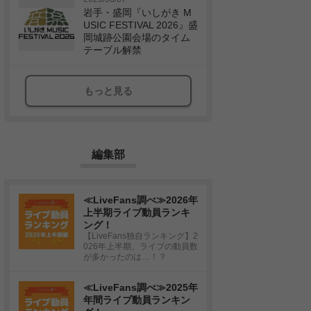
岩手・盛岡『いしがき M
USIC FESTIVAL 2026』盛
岡城跡公園会場のタイム
テーブル解禁
もっと見る
編集部
≪LiveFans調べ≫2026年
上半期ライブ動員ランキ
ング！
【LiveFans独自ランキング】2
026年上半期、ライブの動員数
が多かったのは…！？
≪LiveFans調べ≫2025年
年間ライブ動員ランキン