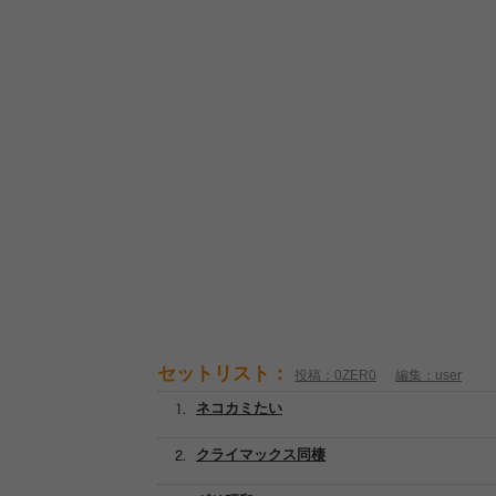
セットリスト：
投稿：0ZER0
編集：user
ネコカミたい
クライマックス同棲