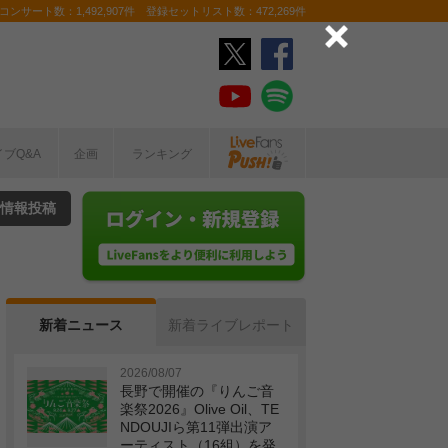
ンサート数：1,492,907件 登録セットリスト数：472,269件
イブQ&A
企画
ランキング
情報投稿
新着ニュース
新着ライブレポート
2026/08/07
長野で開催の『りんご音
楽祭2026』Olive Oil、TE
NDOUJIら第11弾出演ア
ーティスト（16組）を発