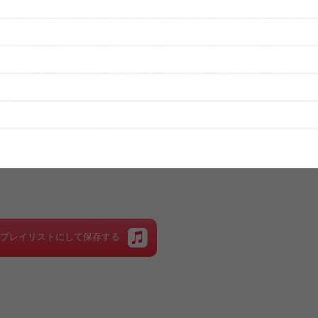
性は保証されませんので、あらかじめご了承ください。
絡をお願い致します。
する歌詞サイト「
歌ネット
」へ移動します。
▼セットリストの誤りを報告する
をプレイリストにして保存する