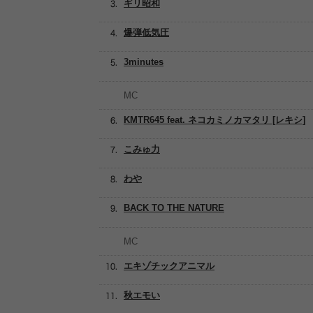
ギリ昭和
爆弾低気圧
3minutes
MC
KMTR645 feat. ネコカミノカマタリ [レキシ]
こみゅ力
わや
BACK TO THE NATURE
MC
エキゾチックアニマル
秋エモい