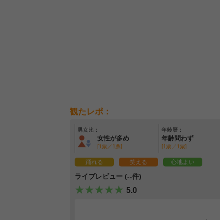
観たレポ：
男女比：
年齢層：
女性が多め
年齢問わず
[1票／1票]
[1票／1票]
踊れる
笑える
心地よい
ライブレビュー (--件)
5.0