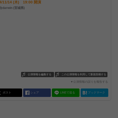
4/11/14 (木) 19:00 開演
darwin (宮城県)
公演情報を編集する
この公演情報を利用して新規投稿する
▼公演情報の誤りを報告する
ポスト
シェア
LINEで送る
ブックマーク