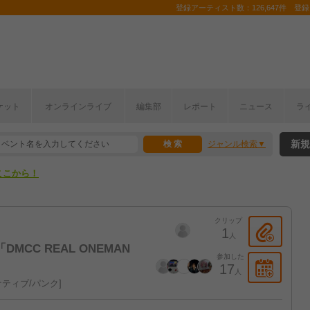
登録アーティスト数：126,647件 登録コ
ケット
オンラインライブ
編集部
レポート
ニュース
ラ
ここから！
新規
ジャンル検索
上半期編発表！
ここから！
上半期編発表！
クリップ
1
人
CC REAL ONEMAN
参加した
17
人
ティブ/パンク