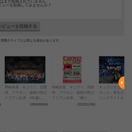
はまだ投稿されていません。
ビューを投稿してみませんか？
レビューを投稿する
、実際のライブとは異なる場合があります。
岡崎体育、キュウソ、四星
岡崎体育、キュウソ、四星
キュウソネコカミが
球、フラカン、超能力戦士
球、フラカン、超能力戦士
ロック」東京公演で
ドリアン出演、4年越しの
ドリアン出演、『爆ひ
ニングアクトを務め
リベンジ『爆ひな’20』振
な’20』4年越しにリベンジ
METROCK2023＞
)
(2024/05/04)
(2023/12/30)
(2023
り返りレポート
開催決定