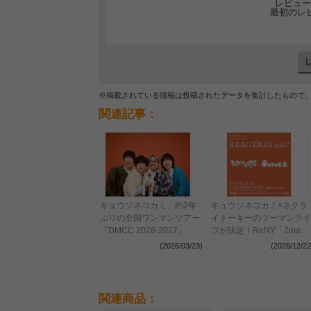
レビュー
最初のレ
※掲載されている情報は投稿されたデータを集計したもので
関連記事：
キュウソネコカミ、約2年
キュウソネコカミ×ネクラ
ぶりの全国ワンマンツアー
イトーキーのツーマンライ
『DMCC 2026-2027』開
ブが決定！ReNY「2man
催決定
live seriesREACTION」第
(2026/03/23)
(2025/12/22
2弾
関連商品：