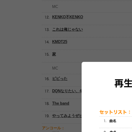
MC
KENKO不KENKO
これは俺じゃない
KMDT25
家
MC
ビビった
DQNなりたい、40代で死にたい
The band
やってみようぜヒーロー
アンコール：