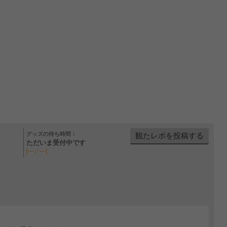
グッズの待ち時間：
観たレポを投稿する
ただいま受付中です
[---／---]