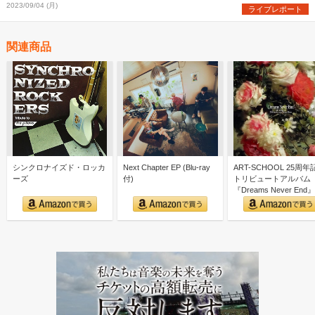
2023/09/04 (月)
ライブレポート
関連商品
シンクロナイズド・ロッカ
Next Chapter EP (Blu-ray
ART-SCHOOL 25周年
ーズ
付)
トリビュートアルバム
『Dreams Never End』