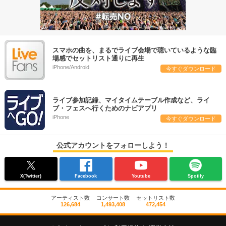
スマホの曲を、まるでライブ会場で聴いているような臨
場感でセットリスト通りに再生
iPhone/Android
今すぐダウンロード
ライブ参加記録、マイタイムテーブル作成など、ライ
ブ・フェスへ行くためのナビアプリ
iPhone
今すぐダウンロード
公式アカウントをフォローしよう！
X(Twitter)
Facebook
Youtube
Spotify
アーティスト数
コンサート数
セットリスト数
126,684
1,493,408
472,454