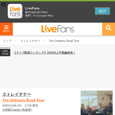
×
LiveFans
表示
株式会社SKIYAKI
無料 - In Google Play
2026
【フェス特集2026】フェス情報はここから！
04/27
MENU
2026
【ライブ動員ランキング】2026年上半期編発表！
07/28
トップ
ストレイテナー
The Ordinary Road Tour
2026
【フェス特集2026】フェス情報はここから！
04/27
2026
【ライブ動員ランキング】2026年上半期編発表！
07/28
ストレイテナー
The Ordinary Road Tour
2024/11/04 (月) 17:00 開演
＠青森Quarter (青森県)