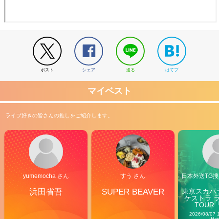
ポスト
シェア
送る
はてブ
マイベスト
ライブ好きの皆さんの推しをご紹介します。
yumemocha さん
すう さん
日本外送TG搜@
浜田省吾
SUPER BEAVER
東京スカパ
ケストラ 
TOUR「V
Carn
2026/08/07 
Ha