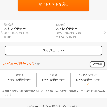
セットリストを見る
前の公演
次の公演
ストレイテナー
ストレイテナー
2024/11/02 (土) 17:00
2024/11/16 (土) 17:00
仙台PIT
米子AZTiC laughs
スケジュールへ
レビュー/観たレポ
投稿
(--件)
男女比
年齢層
グッズの待ち時間
ただいま受付中です
ただいま受付中です
ただいま受付中です
[---／---]
[---／---]
[---／---]
※掲載されている情報は投稿されたデータを集計したもので、実際のライブとは異なる場合があ
ります。
レビューはまだ投稿されていません。