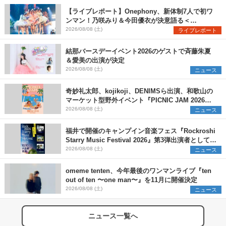
【ライブレポート】Onephony、新体制7人で初ワ
ンマン！乃咲みり＆今田優衣が決意語る＜
Onephony新体制1st Oneman Live はじまりの夏
2026/08/08 (土)
ライブレポート
＞
結那バースデーイベント2026のゲストで斉藤朱夏
＆愛美の出演が決定
2026/08/08 (土)
ニュース
奇妙礼太郎、kojikoji、DENIMSら出演、和歌山の
マーケット型野外イベント『PICNIC JAM 2026』
早割チケット発売開始
2026/08/08 (土)
ニュース
福井で開催のキャンプイン音楽フェス『Rockroshi
Starry Music Festival 2026』第3弾出演者として
SCOOBIE DO、かりゆし58、Reiを発表
2026/08/08 (土)
ニュース
omeme tenten、今年最後のワンマンライブ『ten
out of ten 〜one man〜』を11月に開催決定
2026/08/08 (土)
ニュース
ニュース一覧へ