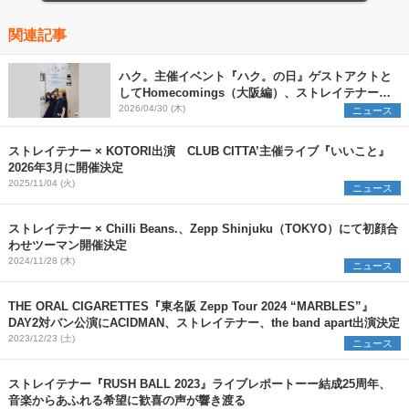
関連記事
ハク。主催イベント『ハク。の日』ゲストアクトと
してHomecomings（大阪編）、ストレイテナー
（東京編）を発表
2026/04/30 (木)
ニュース
ストレイテナー × KOTORI出演 CLUB CITTA’主催ライブ『いいこと』
2026年3月に開催決定
2025/11/04 (火)
ニュース
ストレイテナー × Chilli Beans.、Zepp Shinjuku（TOKYO）にて初顔合
わせツーマン開催決定
2024/11/28 (木)
ニュース
THE ORAL CIGARETTES『東名阪 Zepp Tour 2024 “MARBLES”』
DAY2対バン公演にACIDMAN、ストレイテナー、the band apart出演決定
2023/12/23 (土)
ニュース
ストレイテナー『RUSH BALL 2023』ライブレポートーー結成25周年、
音楽からあふれる希望に歓喜の声が響き渡る