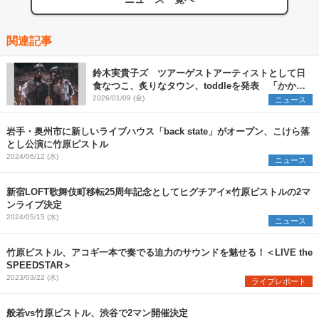
関連記事
鈴木実貴子ズ ツアーゲストアーティストとして日
食なつこ、炙りなタウン、toddleを発表 「かかっ
てこいよバッドエンド」のライブ映像も公開に
2026/01/09 (金)
ニュース
岩手・奥州市に新しいライブハウス「back state」がオープン、こけら落
とし公演に竹原ピストル
2024/06/12 (水)
ニュース
新宿LOFT歌舞伎町移転25周年記念としてヒグチアイ×竹原ピストルの2マ
ンライブ決定
2024/05/15 (水)
ニュース
竹原ピストル、アコギ一本で奏でる迫力のサウンドを魅せる！＜LIVE the
SPEEDSTAR＞
2023/03/22 (水)
ライブレポート
般若vs竹原ピストル、渋谷で2マン開催決定