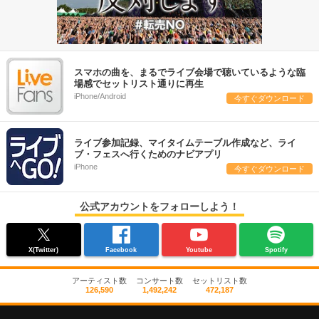
スマホの曲を、まるでライブ会場で聴いているような臨
場感でセットリスト通りに再生
iPhone/Android
今すぐダウンロード
ライブ参加記録、マイタイムテーブル作成など、ライ
ブ・フェスへ行くためのナビアプリ
iPhone
今すぐダウンロード
公式アカウントをフォローしよう！
X(Twitter)
Facebook
Youtube
Spotify
アーティスト数
コンサート数
セットリスト数
126,590
1,492,242
472,187