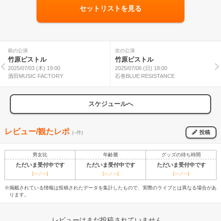
セットリストを見る
前の公演
次の公演
竹原ピストル
竹原ピストル
2025/07/03 (木) 19:00
2025/07/06 (日) 18:00
酒田MUSIC FACTORY
石巻BLUE RESISTANCE
スケジュールへ
レビュー/観たレポ
投稿
(--件)
男女比
年齢層
グッズの待ち時間
ただいま受付中です
ただいま受付中です
ただいま受付中です
[---／---]
[---／---]
[---／---]
※掲載されている情報は投稿されたデータを集計したもので、実際のライブとは異なる場合があ
ります。
レビューはまだ投稿されていません。