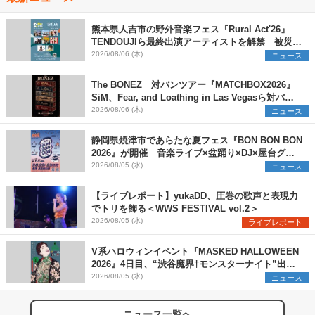
熊本県人吉市の野外音楽フェス『Rural Act'26』
TENDOUJIら最終出演アーティストを解禁 被災地
支援プロジェクトの始動も発表
2026/08/06 (木)
ニュース
The BONEZ 対バンツアー『MATCHBOX2026』
SiM、Fear, and Loathing in Las Vegasら対バン
アーティストを一斉解禁
2026/08/06 (木)
ニュース
静岡県焼津市であらたな夏フェス『BON BON BON
2026』が開催 音楽ライブ×盆踊り×DJ×屋台グル
メ×ランタンナイトで彩る2日間
2026/08/05 (水)
ニュース
【ライブレポート】yukaDD、圧巻の歌声と表現力
でトリを飾る＜WWS FESTIVAL vol.2＞
2026/08/05 (水)
ライブレポート
V系ハロウィンイベント『MASKED HALLOWEEN
2026』4日目、“渋谷魔界†モンスターナイト”出演6
組を発表
2026/08/05 (水)
ニュース
ニュース一覧へ