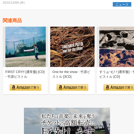
2022/12/08 (木)
ニュース
関連商品
FIRST CRY!! [通常盤] [CD]
One for the show - 竹原ピ
すうぉ~む! ! [通常盤] -
- 竹原ピストル
ストル [3CD]
ピストル [CD]