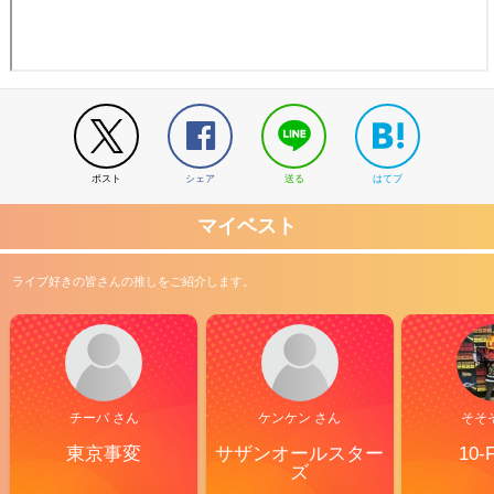
ポスト
シェア
送る
はてブ
マイベスト
ライブ好きの皆さんの推しをご紹介します。
チーバ さん
ケンケン さん
そそ
東京事変
サザンオールスター
10-
ズ