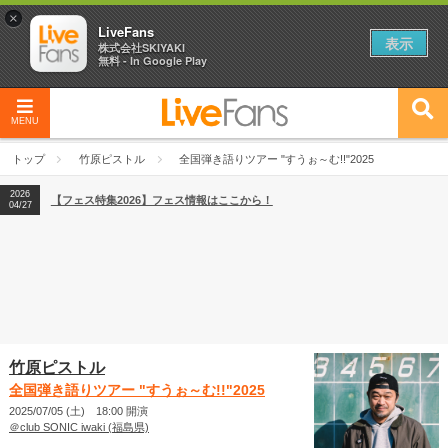
×
LiveFans
表示
株式会社SKIYAKI
無料 - In Google Play
MENU
2026
【フェス特集2026】フェス情報はここから！
04/27
トップ
竹原ピストル
全国弾き語りツアー "すうぉ～む!!"2025
2026
【ライブ動員ランキング】2026年上半期編発表！
07/28
2026
【フェス特集2026】フェス情報はここから！
04/27
2026
【ライブ動員ランキング】2026年上半期編発表！
07/28
竹原ピストル
全国弾き語りツアー "すうぉ～む!!"2025
2025/07/05 (土) 18:00 開演
＠club SONIC iwaki (福島県)