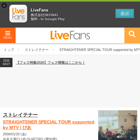
×
LiveFans
表示
株式会社SKIYAKI
無料 - In Google Play
MENU
2026
【フェス特集2026】フェス情報はここから！
04/27
トップ
ストレイテナー
STRAIGHTENER SPECIAL TOUR supported by MT
2026
【ライブ動員ランキング】2026年上半期編発表！
07/28
2026
【フェス特集2026】フェス情報はここから！
04/27
2026
【ライブ動員ランキング】2026年上半期編発表！
07/28
ストレイテナー
STRAIGHTENER SPECIAL TOUR supported
by MTV / ぴあ
2006/01/20 (金)
＠名古屋CLUB QUATTRO (愛知県)