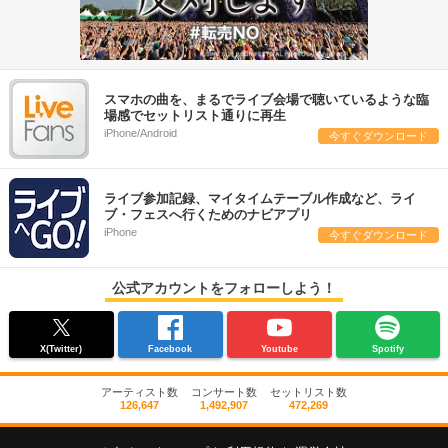
スマホの曲を、まるでライブ会場で聴いているような臨
場感でセットリスト通りに再生
iPhone/Android
今すぐダウンロード
ライブ参加記録、マイタイムテーブル作成など、ライ
ブ・フェスへ行くためのナビアプリ
iPhone
今すぐダウンロード
公式アカウントをフォローしよう！
X(Twitter)
Facebook
Youtube
Spotify
アーティスト数
コンサート数
セットリスト数
126,647
1,492,907
472,269