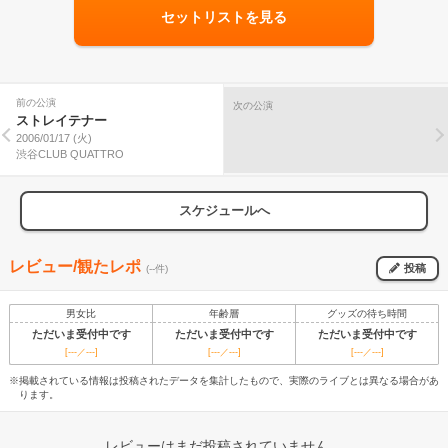
セットリストを見る
前の公演
次の公演
ストレイテナー
2006/01/17 (火)
渋谷CLUB QUATTRO
スケジュールへ
レビュー/観たレポ
投稿
(--件)
男女比
年齢層
グッズの待ち時間
ただいま受付中です
ただいま受付中です
ただいま受付中です
[---／---]
[---／---]
[---／---]
※掲載されている情報は投稿されたデータを集計したもので、実際のライブとは異なる場合があ
ります。
レビューはまだ投稿されていません。