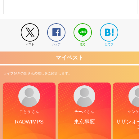
ポスト
シェア
送る
はてブ
マイベスト
ライブ好きの皆さんの推しをご紹介します。
ごとう さん
チーバ さん
ケンケ
RADWIMPS
東京事変
サザンオ