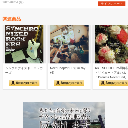
2023/09/04 (月)
ライブレポート
関連商品
シンクロナイズド・ロッカ
Next Chapter EP (Blu-ray
ART-SCHOOL 25周年
ーズ
付)
トリビュートアルバム
『Dreams Never End』