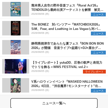
熊本県人吉市の野外音楽フェス『Rural Act'26』
TENDOUJIら最終出演アーティストを解禁 被災地
支援プロジェクトの始動も発表
2026/08/06 (木)
ニュース
The BONEZ 対バンツアー『MATCHBOX2026』
SiM、Fear, and Loathing in Las Vegasら対バン
アーティストを一斉解禁
2026/08/06 (木)
ニュース
静岡県焼津市であらたな夏フェス『BON BON BON
2026』が開催 音楽ライブ×盆踊り×DJ×屋台グル
メ×ランタンナイトで彩る2日間
2026/08/05 (水)
ニュース
【ライブレポート】yukaDD、圧巻の歌声と表現力
でトリを飾る＜WWS FESTIVAL vol.2＞
2026/08/05 (水)
ライブレポート
V系ハロウィンイベント『MASKED HALLOWEEN
2026』4日目、“渋谷魔界†モンスターナイト”出演6
組を発表
2026/08/05 (水)
ニュース
ニュース一覧へ