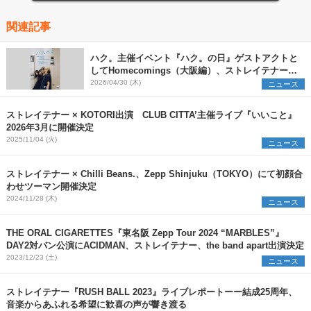
関連記事
ハク。主催イベント『ハク。の日』ゲストアクトと
してHomecomings（大阪編）、ストレイテナー
（東京編）を発表
2026/04/30 (木)
ニュース
ストレイテナー × KOTORI出演 CLUB CITTA’主催ライブ『いいこと』
2026年3月に開催決定
2025/11/04 (火)
ニュース
ストレイテナー × Chilli Beans.、Zepp Shinjuku（TOKYO）にて初顔合
わせツーマン開催決定
2024/11/28 (木)
ニュース
THE ORAL CIGARETTES『東名阪 Zepp Tour 2024 “MARBLES”』
DAY2対バン公演にACIDMAN、ストレイテナー、the band apart出演決定
2023/12/23 (土)
ニュース
ストレイテナー『RUSH BALL 2023』ライブレポートーー結成25周年、
音楽からあふれる希望に歓喜の声が響き渡る