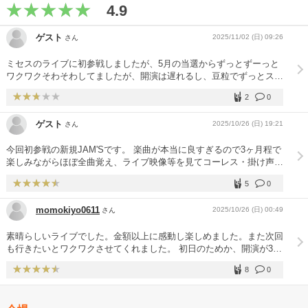
4.9
ゲスト
2025/11/02 (日) 09:26
さん
ミセスのライブに初参戦しましたが、5月の当選からずっとずーっと
ワクワクそわそわしてましたが、開演は遅れるし、豆粒でずっとスク
リーンでしか見られませんでした。アンコール＆3人のわちゃわちゃ
2
0
もなく残念 次回はringo Jamシート席を絶対絶対絶対ゲットしたいで
す❣機材があり見えにくく… 曲や3人の衣装はとても素晴らしかった
ゲスト
2025/10/26 (日) 19:21
さん
です。 もっとjamシート増やして下さい
今回初参戦の新規JAM'Sです。 楽曲が本当に良すぎるので3ヶ月程で
楽しみながらほぼ全曲覚え、ライブ映像等を見てコーレス・掛け声・
クラップ等も頭に入れて当日を迎えました。 初参戦にしてRJシート
5
0
占い師。ありがたい…！ 履修のおかげで全曲バッチリわかり、たく
さん騒いで飛んで笑顔で楽しみ、最後は大号泣・大満足で終わる事が
momokiyo0611
2025/10/26 (日) 00:49
さん
できました。 チケットが取れればまた行きます！絶対に行きま
す！！3人が嬉しそうにステージに立っている姿を見れたのが何より
素晴らしいライブでした。金額以上に感動し楽しめました。また次回
も幸せでした(* ᴗ͈ˬᴗ͈)
も行きたいとワクワクさせてくれました。 初日のためか、開演が30
分くらい遅れたり・・・・ えっ！アンコール無し？メンバー紹介や
8
0
最後の挨拶も無し？ と、驚かされる事ばかりでしたが 次回の告知に
も驚きました。