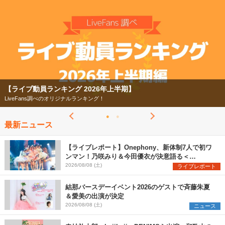
【ライブ動員ランキング】2026年上半期編発表！
07/28
【ライブ動員ランキング 2026年上半期】
LiveFans調べのオリジナルランキング！
最新ニュース
【ライブレポート】Onephony、新体制7人で初ワ
ンマン！乃咲みり＆今田優衣が決意語る＜
Onephony新体制1st Oneman Live はじまりの夏
2026/08/08 (土)
ライブレポート
＞
結那バースデーイベント2026のゲストで斉藤朱夏
＆愛美の出演が決定
2026/08/08 (土)
ニュース