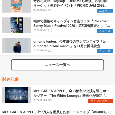
奇妙礼太郎、kojikoji、DENIMSら出演、和歌山の
マーケット型野外イベント『PICNIC JAM 2026』
早割チケット発売開始
2026/08/08 (土)
ニュース
福井で開催のキャンプイン音楽フェス『Rockroshi
Starry Music Festival 2026』第3弾出演者として
SCOOBIE DO、かりゆし58、Reiを発表
2026/08/08 (土)
ニュース
omeme tenten、今年最後のワンマンライブ『ten
out of ten 〜one man〜』を11月に開催決定
2026/08/08 (土)
ニュース
ニュース一覧へ
関連記事
Mrs. GREEN APPLE、全13都市22公演を巡るホー
ルツアー『The White Lounge』映画化が決定 “史
上最年少”スタジアムツアー開催も発表
2024/03/04 (月)
ライブレポート
Mrs. GREEN APPLE、計7万人を動員した初ドームライブ『Atlantis』に