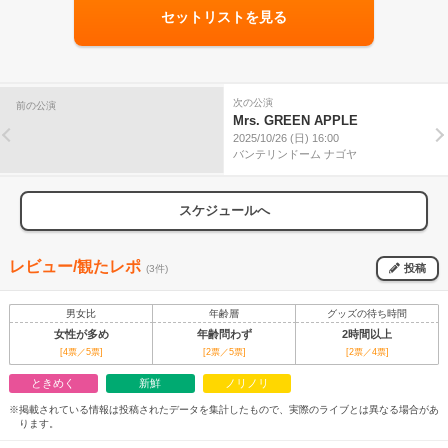
セットリストを見る
次の公演
前の公演
Mrs. GREEN APPLE
2025/10/26 (日) 16:00
バンテリンドーム ナゴヤ
スケジュールへ
レビュー/観たレポ
投稿
(3件)
男女比
年齢層
グッズの待ち時間
女性が多め
年齢問わず
2時間以上
[4票／5票]
[2票／5票]
[2票／4票]
ときめく
新鮮
ノリノリ
※掲載されている情報は投稿されたデータを集計したもので、実際のライブとは異なる場合があ
ります。