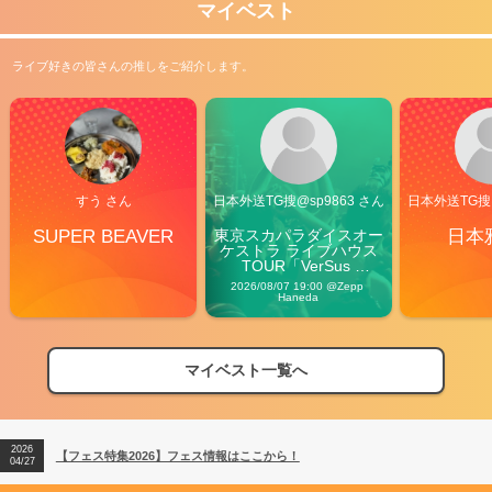
マイベスト
ライブ好きの皆さんの推しをご紹介します。
すう さん
日本外送TG搜@sp9863 さん
日本外送TG搜@
SUPER BEAVER
東京スカパラダイスオー
日本
ケストラ ライブハウス
TOUR「VerSus 
Carnival」
2026/08/07 19:00 @Zepp 
Haneda
マイベスト一覧へ
2026
【フェス特集2026】フェス情報はここから！
04/27
2026
【ライブ動員ランキング】2026年上半期編発表！
07/28
2026
【フェス特集2026】フェス情報はここから！
04/27
2026