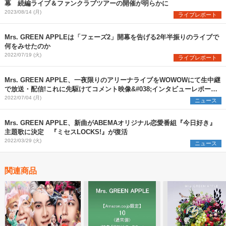
幕 続編ライブ＆ファンクラブツアーの開催が明らかに
2023/08/14 (月)
ライブレポート
Mrs. GREEN APPLEは「フェーズ2」開幕を告げる2年半振りのライブで
何をみせたのか
2022/07/19 (火)
ライブレポート
Mrs. GREEN APPLE、一夜限りのアリーナライブをWOWOWにて生中継
で放送・配信!これに先駆けてコメント映像&#038;インタビューレポート
が到着
2022/07/04 (月)
ニュース
Mrs. GREEN APPLE、新曲がABEMAオリジナル恋愛番組『今日好き』
主題歌に決定 『ミセスLOCKS!』が復活
2022/03/29 (火)
ニュース
関連商品