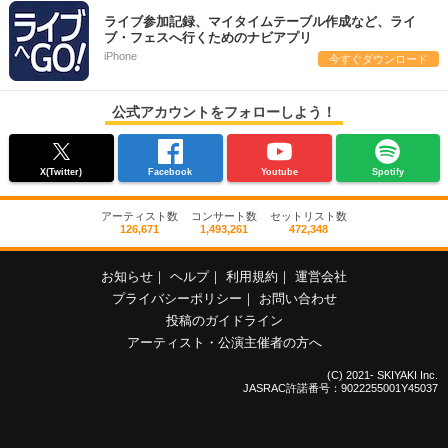
ライブ参加記録、マイタイムテーブル作成など、ライ
ブ・フェスへ行くためのナビアプリ
iPhone
今すぐダウンロード
公式アカウントをフォローしよう！
X(Twitter)
Facebook
Youtube
Spotify
アーティスト数
コンサート数
セットリスト数
126,671
1,493,261
472,348
お知らせ
｜
ヘルプ
｜
利用規約
｜
運営会社
プライバシーポリシー
｜
お問い合わせ
投稿のガイドライン
アーティスト・公演主催者の方へ
(C) 2021- SKIYAKI Inc.
JASRAC許諾番号：9022255001Y45037