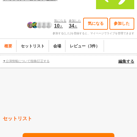
気になる
参加した
気になる
参加した
10
34
人
人
参加する(した)を登録すると、マイページでライブを管理できます
概要
セットリスト
会場
レビュー（3件）
▼公演情報について指摘/訂正する
編集する
セットリスト