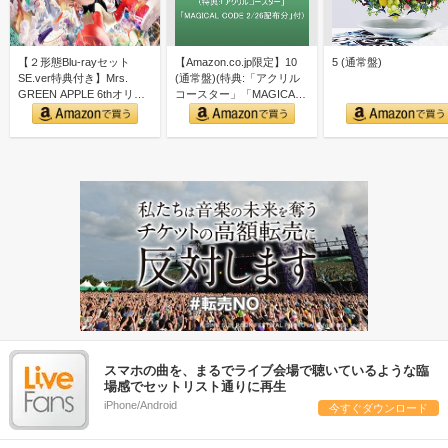
【２形態Blu-rayセット
【Amazon.co.jp限定】10
5 (通常盤)
SE.ver特典付き】Mrs.
(通常盤)(特典:「アクリル
GREEN APPLE 6thオリ
コースター」「MAGICAL
ジ…
C…
スマホの曲を、まるでライブ会場で聴いているような臨
場感でセットリスト通りに再生
iPhone/Android
今すぐダウンロード