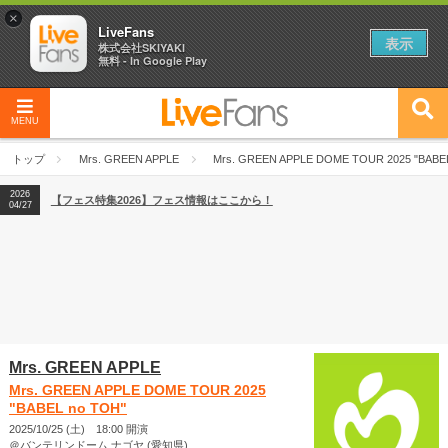
×
LiveFans
表示
株式会社SKIYAKI
無料 - In Google Play
MENU
2026
【フェス特集2026】フェス情報はここから！
04/27
トップ
Mrs. GREEN APPLE
Mrs. GREEN APPLE DOME TOUR 2025 "BABE
2026
【ライブ動員ランキング】2026年上半期編発表！
07/28
2026
【フェス特集2026】フェス情報はここから！
04/27
2026
【ライブ動員ランキング】2026年上半期編発表！
07/28
Mrs. GREEN APPLE
Mrs. GREEN APPLE DOME TOUR 2025
"BABEL no TOH"
2025/10/25 (土) 18:00 開演
＠バンテリンドーム ナゴヤ (愛知県)