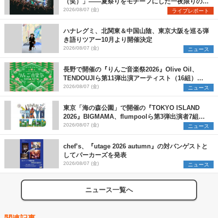
（笑）」――夏祭りをモチーフにした一夜限りのス
ペシャルライブ『色祭』レポート
2026/08/07 (金)
ライブレポート
ハナレグミ、北関東＆中国山陰、東京大阪を巡る弾
き語りツアー10月より開催決定
2026/08/07 (金)
ニュース
長野で開催の『りんご音楽祭2026』Olive Oil、
TENDOUJIら第11弾出演アーティスト（16組）を
発表
2026/08/07 (金)
ニュース
東京「海の森公園」で開催の『TOKYO ISLAND
2026』BIGMAMA、flumpoolら第3弾出演者7組を
発表 ワークショップ・アート出展者を募集
2026/08/07 (金)
ニュース
chef’s、『utage 2026 autumn』の対バンゲストと
してパーカーズを発表
2026/08/07 (金)
ニュース
ニュース一覧へ
関連記事