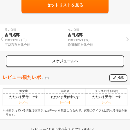
セットリストを見る
前の公演
次の公演
吉田拓郎
吉田拓郎
1989/12/17 (日)
1989/12/21 (木)
宇都宮市文化会館
静岡市民文化会館
スケジュールへ
レビュー/観たレポ
投稿
(--件)
男女比
年齢層
グッズの待ち時間
ただいま受付中です
ただいま受付中です
ただいま受付中です
[---／---]
[---／---]
[---／---]
※掲載されている情報は投稿されたデータを集計したもので、実際のライブとは異なる場合があ
ります。
レビューはまだ投稿されていません。