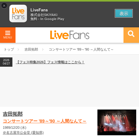
×
LiveFans
表示
株式会社SKIYAKI
無料 - In Google Play
MENU
2026
【フェス特集2026】フェス情報はここから！
04/27
トップ
吉田拓郎
コンサートツアー '89～'90 ～人間なんて～
2026
【ライブ動員ランキング】2026年上半期編発表！
07/28
2026
【フェス特集2026】フェス情報はここから！
04/27
2026
【ライブ動員ランキング】2026年上半期編発表！
07/28
吉田拓郎
コンサートツアー '89～'90 ～人間なんて～
1989/12/20 (水)
＠名古屋市公会堂 (愛知県)