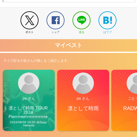
ポスト
シェア
送る
はてブ
マイベスト
ライブ好きの皆さんの推しをご紹介します。
pe さん
pe さん
ごと
凛として時雨 TOUR 
凛として時雨
RAD
2024 
Pierrrrrrrrrrrrrrrrrrrre 
Vibes
2024/08/09 19:00 @Zepp 
Haneda