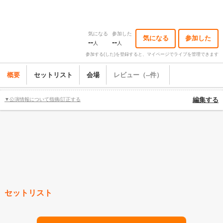
気になる
参加した
気になる
参加した
--
--
人
人
参加する(した)を登録すると、マイページでライブを管理できます
概要
セットリスト
会場
レビュー（--件）
▼公演情報について指摘/訂正する
編集する
セットリスト