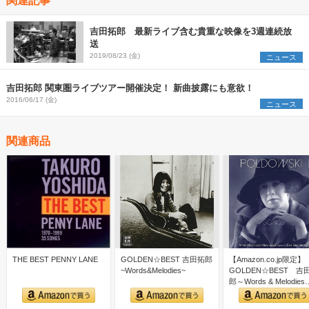
吉田拓郎 最新ライブ含む貴重な映像を3週連続放
送
2019/08/23 (金)
ニュース
吉田拓郎 関東圏ライブツアー開催決定！ 新曲披露にも意欲！
2016/06/17 (金)
ニュース
関連商品
THE BEST PENNY LANE
GOLDEN☆BEST 吉田拓郎
【Amazon.co.jp限定】
~Words&Melodies~
GOLDEN☆BEST 吉
郎～Words & Melodies