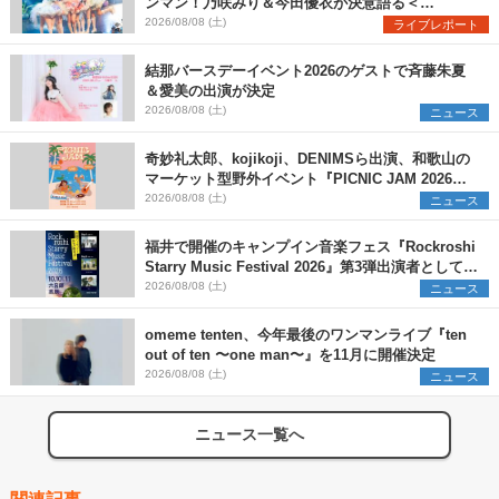
ンマン！乃咲みり＆今田優衣が決意語る＜
Onephony新体制1st Oneman Live はじまりの夏
2026/08/08 (土)
ライブレポート
＞
結那バースデーイベント2026のゲストで斉藤朱夏
＆愛美の出演が決定
2026/08/08 (土)
ニュース
奇妙礼太郎、kojikoji、DENIMSら出演、和歌山の
マーケット型野外イベント『PICNIC JAM 2026』
早割チケット発売開始
2026/08/08 (土)
ニュース
福井で開催のキャンプイン音楽フェス『Rockroshi
Starry Music Festival 2026』第3弾出演者として
SCOOBIE DO、かりゆし58、Reiを発表
2026/08/08 (土)
ニュース
omeme tenten、今年最後のワンマンライブ『ten
out of ten 〜one man〜』を11月に開催決定
2026/08/08 (土)
ニュース
ニュース一覧へ
関連記事