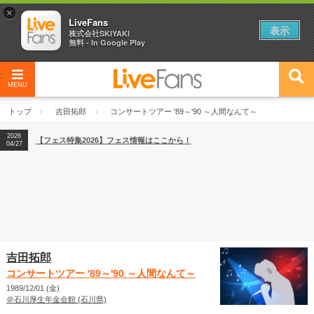
×
LiveFans
表示
株式会社SKIYAKI
無料 - In Google Play
MENU
2026
【フェス特集2026】フェス情報はここから！
04/27
トップ
吉田拓郎
コンサートツアー '89～'90 ～人間なんて～
2026
【ライブ動員ランキング】2026年上半期編発表！
07/28
2026
【フェス特集2026】フェス情報はここから！
04/27
2026
【ライブ動員ランキング】2026年上半期編発表！
07/28
吉田拓郎
コンサートツアー '89～'90 ～人間なんて～
1989/12/01 (金)
＠石川厚生年金会館 (石川県)