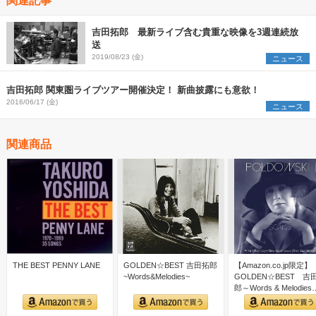
吉田拓郎 最新ライブ含む貴重な映像を3週連続放
送
2019/08/23 (金)
ニュース
吉田拓郎 関東圏ライブツアー開催決定！ 新曲披露にも意欲！
2016/06/17 (金)
ニュース
関連商品
THE BEST PENNY LANE
GOLDEN☆BEST 吉田拓郎
【Amazon.co.jp限定】
~Words&Melodies~
GOLDEN☆BEST 吉
郎～Words & Melodies