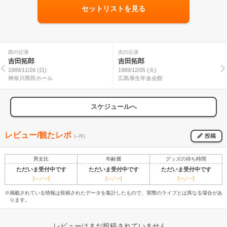
セットリストを見る
前の公演
次の公演
吉田拓郎
吉田拓郎
1989/11/26 (日)
1989/12/05 (火)
神奈川県民ホール
広島厚生年金会館
スケジュールへ
レビュー/観たレポ
投稿
(--件)
男女比
年齢層
グッズの待ち時間
ただいま受付中です
ただいま受付中です
ただいま受付中です
[---／---]
[---／---]
[---／---]
※掲載されている情報は投稿されたデータを集計したもので、実際のライブとは異なる場合があ
ります。
レビューはまだ投稿されていません。