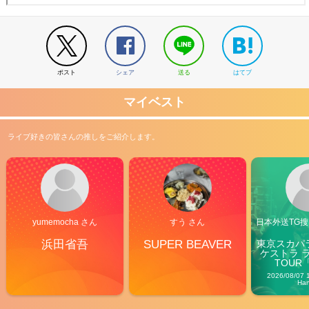
ポスト
シェア
送る
はてブ
マイベスト
ライブ好きの皆さんの推しをご紹介します。
yumemocha さん
すう さん
日本外送TG搜@
浜田省吾
SUPER BEAVER
東京スカパ
ケストラ 
TOUR「V
Carn
2026/08/07 
Ha