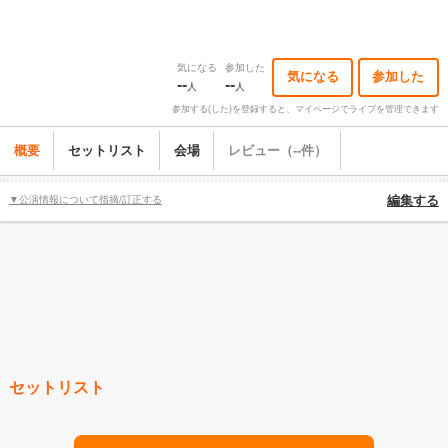
気になる
参加した
気になる
参加した
--
--
人
人
参加する(した)を登録すると、マイページでライブを管理できます
概要
セットリスト
会場
レビュー（--件）
▼公演情報について指摘/訂正する
編集する
セットリスト