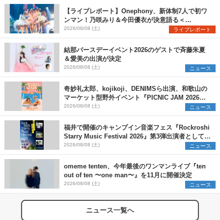
【ライブレポート】Onephony、新体制7人で初ワ
ンマン！乃咲みり＆今田優衣が決意語る＜
Onephony新体制1st Oneman Live はじまりの夏
2026/08/08 (土)
ライブレポート
＞
結那バースデーイベント2026のゲストで斉藤朱夏
＆愛美の出演が決定
2026/08/08 (土)
ニュース
奇妙礼太郎、kojikoji、DENIMSら出演、和歌山の
マーケット型野外イベント『PICNIC JAM 2026』
早割チケット発売開始
2026/08/08 (土)
ニュース
福井で開催のキャンプイン音楽フェス『Rockroshi
Starry Music Festival 2026』第3弾出演者として
SCOOBIE DO、かりゆし58、Reiを発表
2026/08/08 (土)
ニュース
omeme tenten、今年最後のワンマンライブ『ten
out of ten 〜one man〜』を11月に開催決定
2026/08/08 (土)
ニュース
ニュース一覧へ