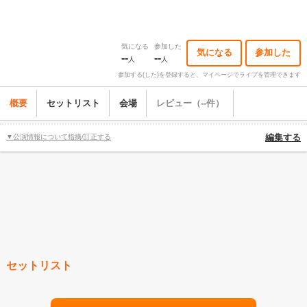
気になる
参加した
気になる
参加した
--
--
人
人
参加する(した)を登録すると、マイページでライブを管理できます
概要
セットリスト
会場
レビュー（--件）
▼公演情報について指摘/訂正する
編集する
セットリスト