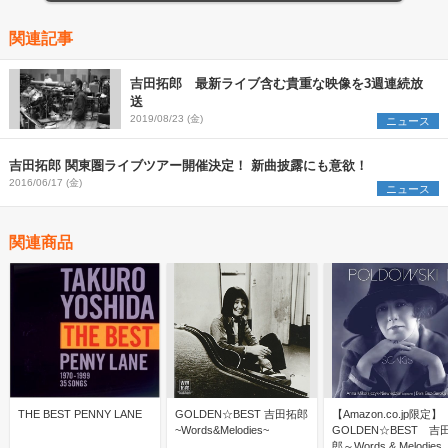
関連記事
吉田拓郎 最新ライブ含む貴重な映像を3週連続放
送
2019/08/23 (金)
ニュース
吉田拓郎 関東圏ライブツアー開催決定！ 新曲披露にも意欲！
2016/06/17 (金)
ニュース
関連商品
THE BEST PENNY LANE
GOLDEN☆BEST 吉田拓郎
【Amazon.co.jp限定】
~Words&Melodies~
GOLDEN☆BEST 吉
郎～Words & Melodies