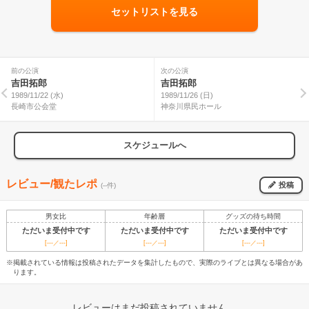
セットリストを見る
前の公演
次の公演
吉田拓郎
吉田拓郎
1989/11/22 (水)
1989/11/26 (日)
長崎市公会堂
神奈川県民ホール
スケジュールへ
レビュー/観たレポ
投稿
(--件)
男女比
年齢層
グッズの待ち時間
ただいま受付中です
ただいま受付中です
ただいま受付中です
[---／---]
[---／---]
[---／---]
※掲載されている情報は投稿されたデータを集計したもので、実際のライブとは異なる場合があ
ります。
レビューはまだ投稿されていません。