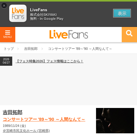
×
LiveFans
表示
株式会社SKIYAKI
無料 - In Google Play
MENU
2026
【フェス特集2026】フェス情報はここから！
04/27
トップ
吉田拓郎
コンサートツアー '89～'90 ～人間なんて～
2026
【ライブ動員ランキング】2026年上半期編発表！
07/28
2026
【フェス特集2026】フェス情報はここから！
04/27
2026
【ライブ動員ランキング】2026年上半期編発表！
07/28
吉田拓郎
コンサートツアー '89～'90 ～人間なんて～
1989/11/24 (金)
＠宮崎市民文化ホール (宮崎県)