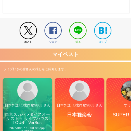
ポスト
シェア
送る
はてブ
マイベスト
ライブ好きの皆さんの推しをご紹介します。
日本外送TG搜@sp9863 さん
日本外送TG搜@sp9863 さん
すう
東京スカパラダイスオー
日本雅楽会
SUPER
ケストラ ライブハウス
TOUR「VerSus 
Carnival」
2026/08/07 19:00 @Zepp 
Haneda