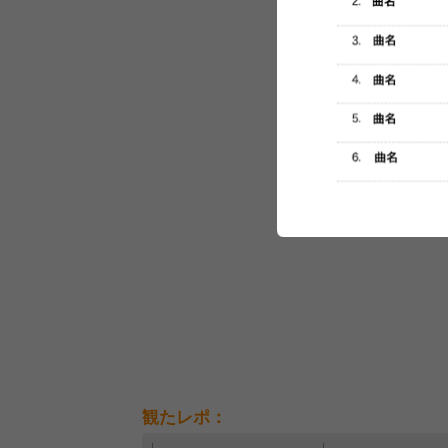
セットリスト
観たレポ：