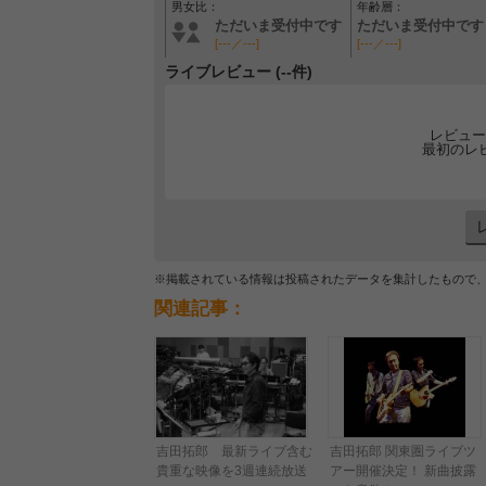
男女比：
年齢層：
ただいま受付中です
ただいま受付中です
[---／---]
[---／---]
ライブレビュー (--件)
レビュー
最初のレ
※掲載されている情報は投稿されたデータを集計したもので
関連記事：
吉田拓郎 最新ライブ含む
吉田拓郎 関東圏ライブツ
貴重な映像を3週連続放送
アー開催決定！ 新曲披露