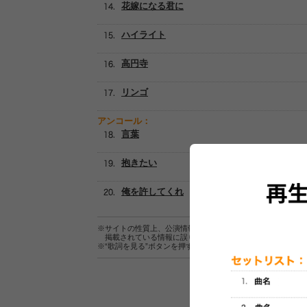
花嫁になる君に
ハイライト
高円寺
リンゴ
アンコール：
言葉
抱きたい
俺を許してくれ
※サイトの性質上、公演情報およびセットリスト情報の正確
掲載されている情報に誤りがある場合は、
こちら
よりご連
※“歌詞を見る”ボタンを押すと、株式会社ページワンが運営