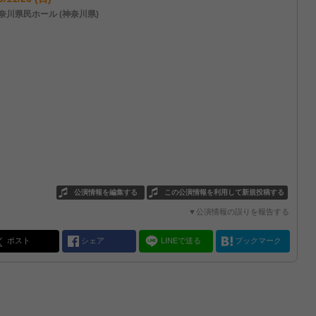
奈川県民ホール (神奈川県)
公演情報を編集する
この公演情報を利用して新規投稿する
▼公演情報の誤りを報告する
ポスト
シェア
LINEで送る
ブックマーク