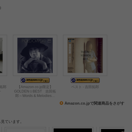
)
田拓郎
【Amazon.co.jp限定】
ベスト - 吉田拓郎
~
GOLDEN☆BEST 吉田拓
郎～Words & Melodies…
Amazon.co.jpで関連商品をさがす
も見ています。