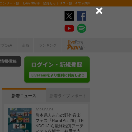
ンサート数：1,492,907件 登録セットリスト数：472,269件
イブQ&A
企画
ランキング
情報投稿
新着ニュース
新着ライブレポート
2026/08/06
熊本県人吉市の野外音楽
フェス『Rural Act'26』TE
NDOUJIら最終出演アーテ
ィストを解禁 被災地支