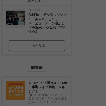
組を発表
2026/08/05
OddRe:、デジタルシング
ル「黄泉還」をリリー
ス 全国ツアーの追加公
演をSpotify O-EASTで開
催決定
もっと見る
編集部
≪LiveFans調べ≫2026年
上半期ライブ動員ランキ
ング！
【LiveFans独自ランキング】2
026年上半期、ライブの動員数
が多かったのは…！？