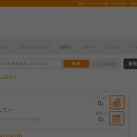
登録アーティスト数：126,647件 登録コ
ケット
オンラインライブ
編集部
レポート
ニュース
ラ
ここから！
新規
ジャンル検索
上半期編発表！
ここから！
上半期編発表！
クリップ
0
人
んて～
参加した
0
/ニューミュージック
人
9/11/26 (日)