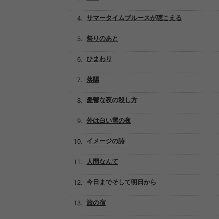
サマータイムブルースが聴こえる
祭りのあと
ひまわり
落陽
憂鬱な夜の殺し方
外は白い雪の夜
イメージの詩
人間なんて
今日までそして明日から
旅の宿