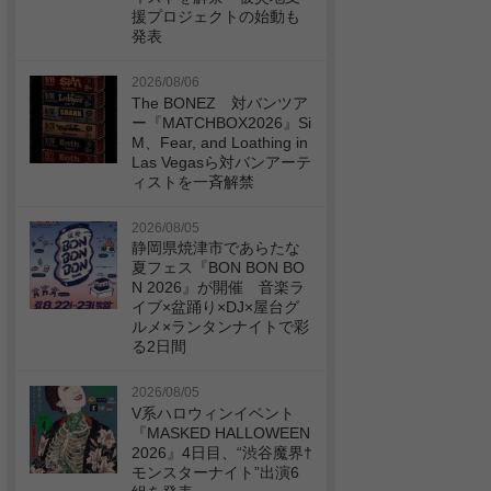
援プロジェクトの始動も
発表
2026/08/06
The BONEZ 対バンツア
ー『MATCHBOX2026』Si
M、Fear, and Loathing in
Las Vegasら対バンアーテ
ィストを一斉解禁
2026/08/05
静岡県焼津市であらたな
夏フェス『BON BON BO
N 2026』が開催 音楽ラ
イブ×盆踊り×DJ×屋台グ
ルメ×ランタンナイトで彩
る2日間
2026/08/05
V系ハロウィンイベント
『MASKED HALLOWEEN
2026』4日目、“渋谷魔界†
モンスターナイト”出演6