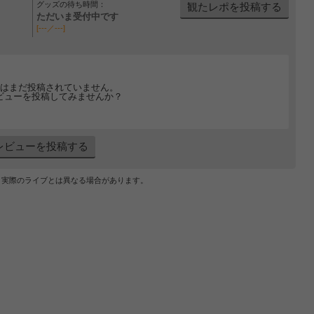
グッズの待ち時間：
観たレポを投稿する
ただいま受付中です
[---／---]
はまだ投稿されていません。
ビューを投稿してみませんか？
レビューを投稿する
、実際のライブとは異なる場合があります。