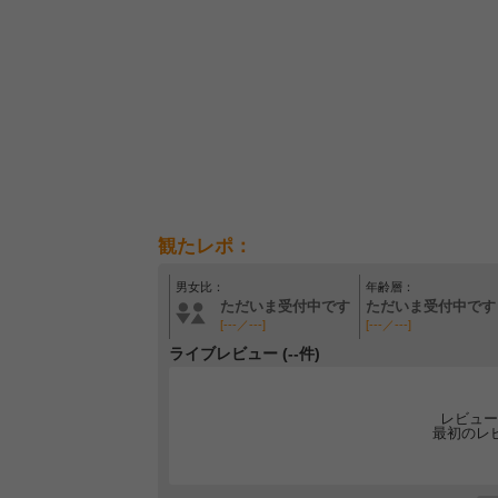
観たレポ：
男女比：
年齢層：
ただいま受付中です
ただいま受付中です
[---／---]
[---／---]
ライブレビュー (--件)
レビュー
最初のレ