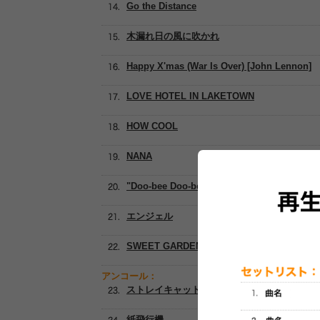
Go the Distance
木漏れ日の風に吹かれ
Happy X'mas (War Is Over) [John Lennon]
LOVE HOTEL IN LAKETOWN
HOW COOL
NANA
"Doo-bee Doo-bee"Freedom
エンジェル
SWEET GARDEN
アンコール：
ストレイキャット
紙飛行機