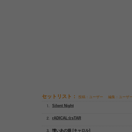
セットリスト：
投稿：ユーザー
編集：ユーザ
Silent Night
rADICAL☆sTAR
憎いあの娘 [キャロル]