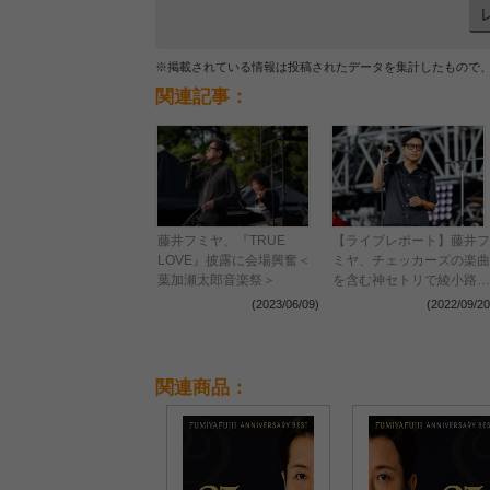
※掲載されている情報は投稿されたデータを集計したもので
関連記事：
藤井フミヤ、『TRUE
【ライブレポート】藤井フ
LOVE』披露に会場興奮＜
ミヤ、チェッカーズの楽曲
葉加瀬太郎音楽祭＞
を含む神セトリで綾小路
翔のラブコールに応える！
(2023/06/09)
(2022/09/20
＜氣志團万博2022 〜房総
魂〜＞
関連商品：