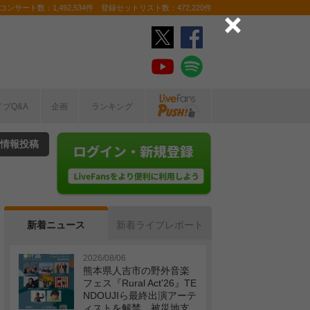
ンサート数：1,492,534件 登録セットリスト数：472,220件
イブQ&A
企画
ランキング
情報投稿
新着ニュース
新着ライブレポート
2026/08/06
熊本県人吉市の野外音楽
フェス『Rural Act'26』TE
NDOUJIら最終出演アーテ
ィストを解禁 被災地支