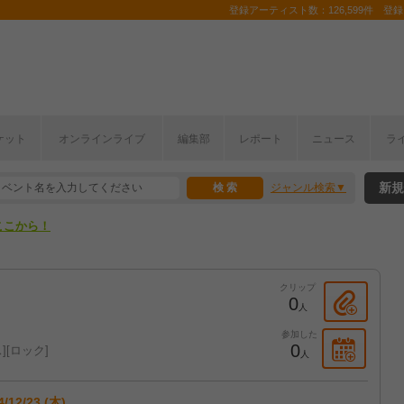
登録アーティスト数：126,599件 登録コ
ケット
オンラインライブ
編集部
レポート
ニュース
ラ
ここから！
新規
ジャンル検索
上半期編発表！
ここから！
上半期編発表！
クリップ
0
人
参加した
0
ス
ロック
人
4/12/23 (木)