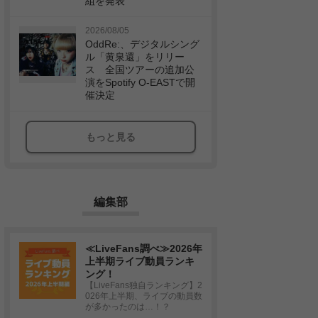
組を発表
2026/08/05
OddRe:、デジタルシング
ル「黄泉還」をリリー
ス 全国ツアーの追加公
演をSpotify O-EASTで開
催決定
もっと見る
編集部
≪LiveFans調べ≫2026年
上半期ライブ動員ランキ
ング！
【LiveFans独自ランキング】2
026年上半期、ライブの動員数
が多かったのは…！？