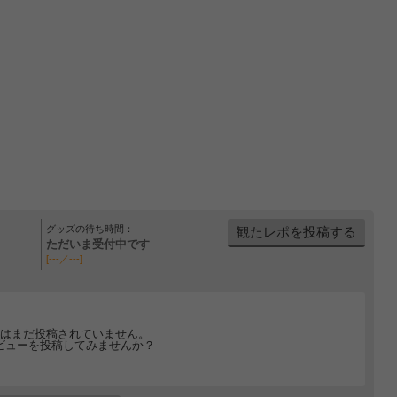
グッズの待ち時間：
観たレポを投稿する
ただいま受付中です
[---／---]
はまだ投稿されていません。
ビューを投稿してみませんか？