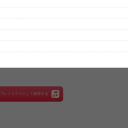
性は保証されませんので、あらかじめご了承ください。
絡をお願い致します。
する歌詞サイト「
歌ネット
」へ移動します。
▼セットリストの誤りを報告する
をプレイリストにして保存する