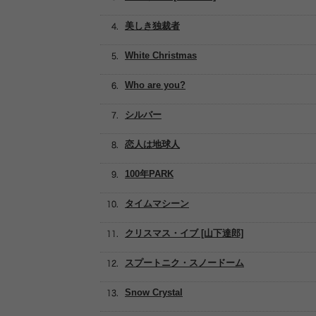
美しき独裁者
White Christmas
Who are you?
シルバー
恋人は地球人
100年PARK
タイムマシーン
クリスマス・イブ [山下達郎]
スプートニク・スノードーム
Snow Crystal