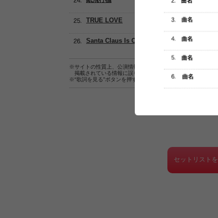
TRUE LOVE
Santa Claus Is Coming To Town
※サイトの性質上、公演情報およびセットリスト情報の正確
掲載されている情報に誤りがある場合は、
こちら
よりご連
※“歌詞を見る”ボタンを押すと、株式会社ページワンが運営
セットリスト