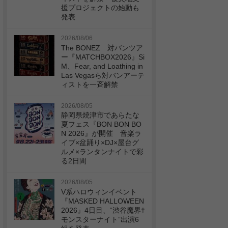
援プロジェクトの始動も
発表
2026/08/06
The BONEZ 対バンツア
ー『MATCHBOX2026』Si
M、Fear, and Loathing in
Las Vegasら対バンアーテ
ィストを一斉解禁
2026/08/05
静岡県焼津市であらたな
夏フェス『BON BON BO
N 2026』が開催 音楽ラ
イブ×盆踊り×DJ×屋台グ
ルメ×ランタンナイトで彩
る2日間
2026/08/05
V系ハロウィンイベント
『MASKED HALLOWEEN
2026』4日目、“渋谷魔界†
モンスターナイト”出演6