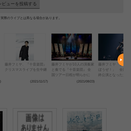
レビューを投稿する
、実際のライブとは異なる場合があります。
藤井フミヤ、『十音楽団』
藤井フミヤが10人の演奏家
藤井フミヤ「また一
クリスマスライブを生中継
と奏でる『十音楽団』 全
ぼうぜ！」 全国ツ
国ツアー日程が明らかに
終公演となった大阪
公式レポート到着 
)
(2021/11/17)
(2021/08/23)
(2021
は“十音楽団"でのツ