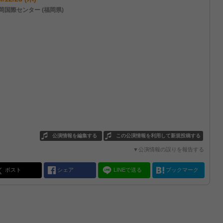
岡国際センター (福岡県)
公演情報を編集する
この公演情報を利用して新規投稿する
▼公演情報の誤りを報告する
ポスト
シェア
LINEで送る
ブックマーク