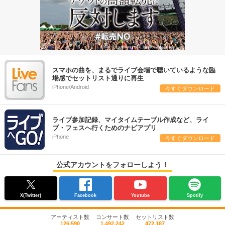
スマホの曲を、まるでライブ会場で聴いているような臨
場感でセットリスト通りに再生
iPhone/Android
今すぐダウンロード
ライブ参加記録、マイタイムテーブル作成など、ライ
ブ・フェスへ行くためのナビアプリ
iPhone
今すぐダウンロード
公式アカウントをフォローしよう！
X(Twitter)
Facebook
Youtube
Spotify
アーティスト数
コンサート数
セットリスト数
126,590
1,492,242
472,187