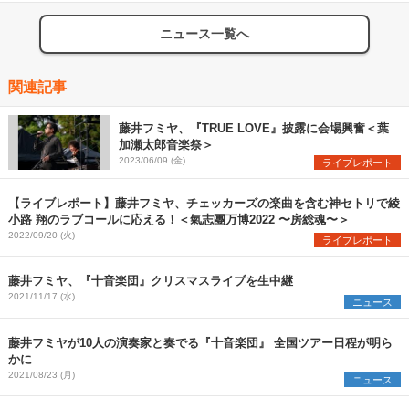
ニュース一覧へ
関連記事
藤井フミヤ、『TRUE LOVE』披露に会場興奮＜葉
加瀬太郎音楽祭＞
2023/06/09 (金)
ライブレポート
【ライブレポート】藤井フミヤ、チェッカーズの楽曲を含む神セトリで綾
小路 翔のラブコールに応える！＜氣志團万博2022 〜房総魂〜＞
2022/09/20 (火)
ライブレポート
藤井フミヤ、『十音楽団』クリスマスライブを生中継
2021/11/17 (水)
ニュース
藤井フミヤが10人の演奏家と奏でる『十音楽団』 全国ツアー日程が明ら
かに
2021/08/23 (月)
ニュース