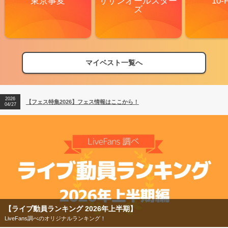
東京事変
サザンオールスター
10-
ズ
マイベスト一覧へ
2026
【フェス特集2026】フェス情報はここから！
04/27
2026
【ライブ動員ランキング】2026年上半期編発表！
07/28
2026
【フェス特集2026】フェス情報はここから！
04/27
2026
【ライブ動員ランキング】2026年上半期編発表！
07/28
上半期】
【フェス特集2026】
今年もフェスの季節がやってきた！