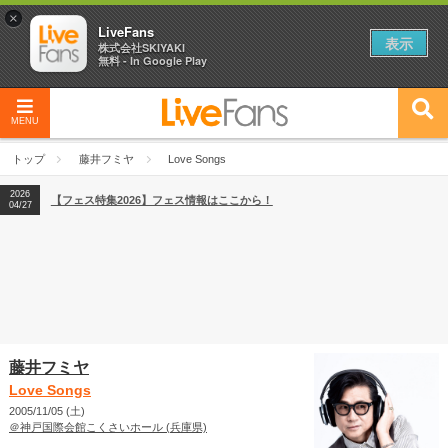
×
LiveFans
表示
株式会社SKIYAKI
無料 - In Google Play
MENU
2026
【フェス特集2026】フェス情報はここから！
04/27
トップ
藤井フミヤ
Love Songs
2026
【ライブ動員ランキング】2026年上半期編発表！
07/28
2026
【フェス特集2026】フェス情報はここから！
04/27
2026
【ライブ動員ランキング】2026年上半期編発表！
07/28
藤井フミヤ
Love Songs
2005/11/05 (土)
＠神戸国際会館こくさいホール (兵庫県)