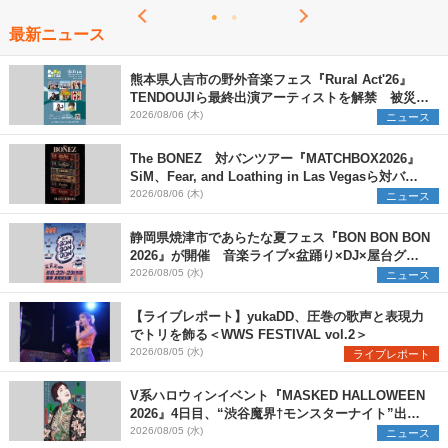
最新ニュース
熊本県人吉市の野外音楽フェス『Rural Act'26』
TENDOUJIら最終出演アーティストを解禁 被災地
支援プロジェクトの始動も発表
2026/08/06 (木)
ニュース
The BONEZ 対バンツアー『MATCHBOX2026』
SiM、Fear, and Loathing in Las Vegasら対バン
アーティストを一斉解禁
2026/08/06 (木)
ニュース
静岡県焼津市であらたな夏フェス『BON BON BON
2026』が開催 音楽ライブ×盆踊り×DJ×屋台グル
メ×ランタンナイトで彩る2日間
2026/08/05 (水)
ニュース
【ライブレポート】yukaDD、圧巻の歌声と表現力
でトリを飾る＜WWS FESTIVAL vol.2＞
2026/08/05 (水)
ライブレポート
V系ハロウィンイベント『MASKED HALLOWEEN
2026』4日目、“渋谷魔界†モンスターナイト”出演6
組を発表
2026/08/05 (水)
ニュース