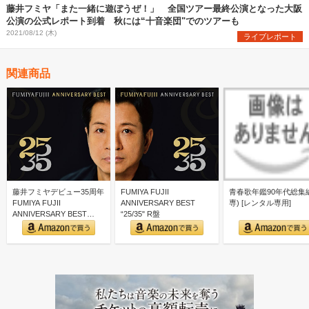
藤井フミヤ「また一緒に遊ぼうぜ！」 全国ツアー最終公演となった大阪
公演の公式レポート到着 秋には“十音楽団"でのツアーも
2021/08/12 (木)
ライブレポート
関連商品
藤井フミヤデビュー35周年
FUMIYA FUJII
青春歌年鑑90年代総集編
FUMIYA FUJII
ANNIVERSARY BEST
専) [レンタル専用]
ANNIVERSARY BEST
“25/35" R盤
“25/3…