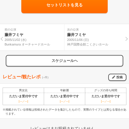
セットリストを見る
前の公演
次の公演
藤井フミヤ
藤井フミヤ
2005/11/02 (水)
2005/11/06 (日)
Bunkamura オーチャードホール
神戸国際会館こくさいホール
スケジュールへ
レビュー/観たレポ
投稿
(--件)
男女比
年齢層
グッズの待ち時間
ただいま受付中です
ただいま受付中です
ただいま受付中です
[---／---]
[---／---]
[---／---]
※掲載されている情報は投稿されたデータを集計したもので、実際のライブとは異なる場合があ
ります。
レビューはまだ投稿されていません。