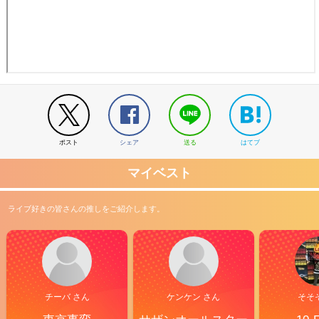
ポスト
シェア
送る
はてブ
マイベスト
ライブ好きの皆さんの推しをご紹介します。
チーバ さん
ケンケン さん
そそ