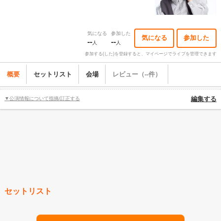
気になる
参加した
気になる
参加した
--
--
人
人
参加する(した)を登録すると、マイページでライブを管理できます
概要
セットリスト
会場
レビュー（--件）
▼公演情報について指摘/訂正する
編集する
セットリスト