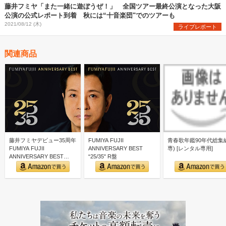
藤井フミヤ「また一緒に遊ぼうぜ！」 全国ツアー最終公演となった大阪
公演の公式レポート到着 秋には“十音楽団"でのツアーも
2021/08/12 (木)
ライブレポート
関連商品
藤井フミヤデビュー35周年
FUMIYA FUJII
青春歌年鑑90年代総集編
FUMIYA FUJII
ANNIVERSARY BEST
専) [レンタル専用]
ANNIVERSARY BEST
“25/35" R盤
“25/3…