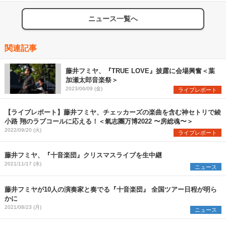
ニュース一覧へ
関連記事
藤井フミヤ、『TRUE LOVE』披露に会場興奮＜葉
加瀬太郎音楽祭＞
2023/06/09 (金)
ライブレポート
【ライブレポート】藤井フミヤ、チェッカーズの楽曲を含む神セトリで綾
小路 翔のラブコールに応える！＜氣志團万博2022 〜房総魂〜＞
2022/09/20 (火)
ライブレポート
藤井フミヤ、『十音楽団』クリスマスライブを生中継
2021/11/17 (水)
ニュース
藤井フミヤが10人の演奏家と奏でる『十音楽団』 全国ツアー日程が明ら
かに
2021/08/23 (月)
ニュース