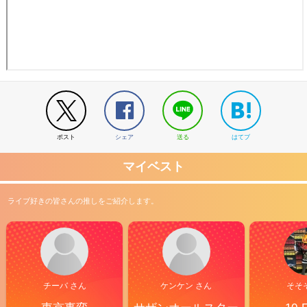
ポスト
シェア
送る
はてブ
マイベスト
ライブ好きの皆さんの推しをご紹介します。
チーバ さん
ケンケン さん
そそ