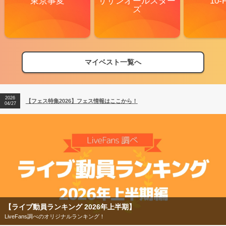
東京事変
サザンオールスター
10-
ズ
マイベスト一覧へ
2026
【フェス特集2026】フェス情報はここから！
04/27
2026
【ライブ動員ランキング】2026年上半期編発表！
07/28
2026
【フェス特集2026】フェス情報はここから！
04/27
2026
【ライブ動員ランキング】2026年上半期編発表！
07/28
【ライブ動員ランキング 2026年上半期】
LiveFans調べのオリジナルランキング！