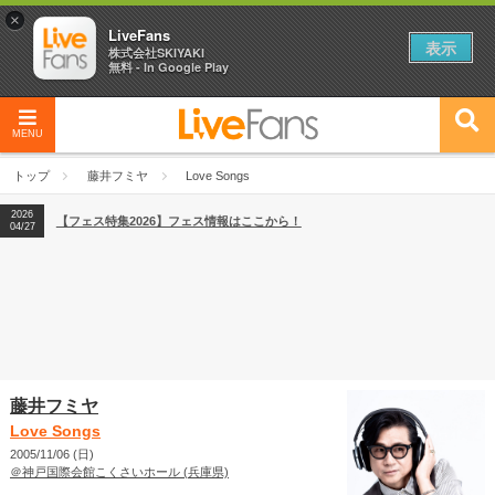
×
LiveFans
表示
株式会社SKIYAKI
無料 - In Google Play
MENU
2026
【フェス特集2026】フェス情報はここから！
04/27
トップ
藤井フミヤ
Love Songs
2026
【ライブ動員ランキング】2026年上半期編発表！
07/28
2026
【フェス特集2026】フェス情報はここから！
04/27
2026
【ライブ動員ランキング】2026年上半期編発表！
07/28
藤井フミヤ
Love Songs
2005/11/06 (日)
＠神戸国際会館こくさいホール (兵庫県)