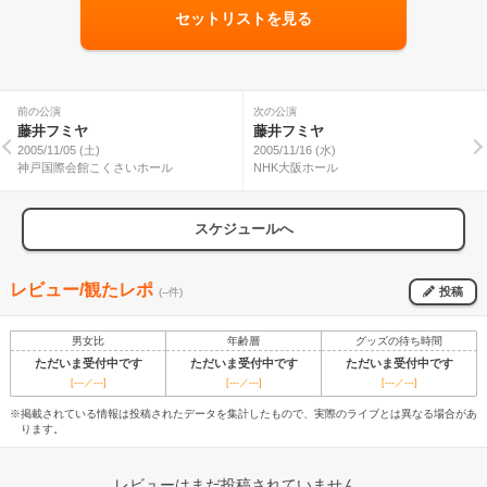
セットリストを見る
前の公演
次の公演
藤井フミヤ
藤井フミヤ
2005/11/05 (土)
2005/11/16 (水)
神戸国際会館こくさいホール
NHK大阪ホール
スケジュールへ
レビュー/観たレポ
投稿
(--件)
男女比
年齢層
グッズの待ち時間
ただいま受付中です
ただいま受付中です
ただいま受付中です
[---／---]
[---／---]
[---／---]
※掲載されている情報は投稿されたデータを集計したもので、実際のライブとは異なる場合があ
ります。
レビューはまだ投稿されていません。