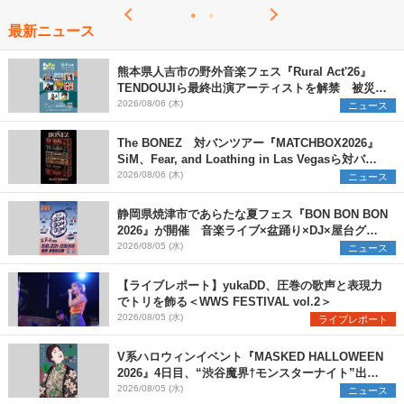
最新ニュース
熊本県人吉市の野外音楽フェス『Rural Act'26』
TENDOUJIら最終出演アーティストを解禁 被災地
支援プロジェクトの始動も発表
2026/08/06 (木)
ニュース
The BONEZ 対バンツアー『MATCHBOX2026』
SiM、Fear, and Loathing in Las Vegasら対バン
アーティストを一斉解禁
2026/08/06 (木)
ニュース
静岡県焼津市であらたな夏フェス『BON BON BON
2026』が開催 音楽ライブ×盆踊り×DJ×屋台グル
メ×ランタンナイトで彩る2日間
2026/08/05 (水)
ニュース
【ライブレポート】yukaDD、圧巻の歌声と表現力
でトリを飾る＜WWS FESTIVAL vol.2＞
2026/08/05 (水)
ライブレポート
V系ハロウィンイベント『MASKED HALLOWEEN
2026』4日目、“渋谷魔界†モンスターナイト”出演6
組を発表
2026/08/05 (水)
ニュース