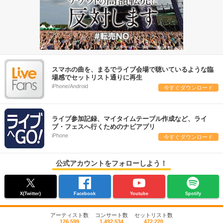
スマホの曲を、まるでライブ会場で聴いているような臨
場感でセットリスト通りに再生
iPhone/Android
今すぐダウンロード
ライブ参加記録、マイタイムテーブル作成など、ライ
ブ・フェスへ行くためのナビアプリ
iPhone
今すぐダウンロード
公式アカウントをフォローしよう！
X(Twitter)
Facebook
Youtube
Spotify
アーティスト数
コンサート数
セットリスト数
126,599
1,492,534
472,220