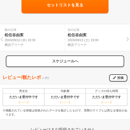
セットリストを見る
前の公演
次の公演
松任谷由実
松任谷由実
2003/09/10 (水) 18:30
2003/09/13 (土) 19:00
横浜アリーナ
横浜アリーナ
スケジュールへ
レビュー/観たレポ
投稿
(--件)
男女比
年齢層
グッズの待ち時間
ただいま受付中です
ただいま受付中です
ただいま受付中です
[---／---]
[---／---]
[---／---]
※掲載されている情報は投稿されたデータを集計したもので、実際のライブとは異なる場合があ
ります。
レビューはまだ投稿されていません。