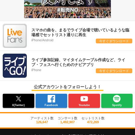
スマホの曲を、まるでライブ会場で聴いているような臨
場感でセットリスト通りに再生
iPhone/Android
今すぐダウンロード
ライブ参加記録、マイタイムテーブル作成など、ライ
ブ・フェスへ行くためのナビアプリ
iPhone
今すぐダウンロード
公式アカウントをフォローしよう！
X(Twitter)
Facebook
Youtube
Spotify
アーティスト数
コンサート数
セットリスト数
126,647
1,492,907
472,269