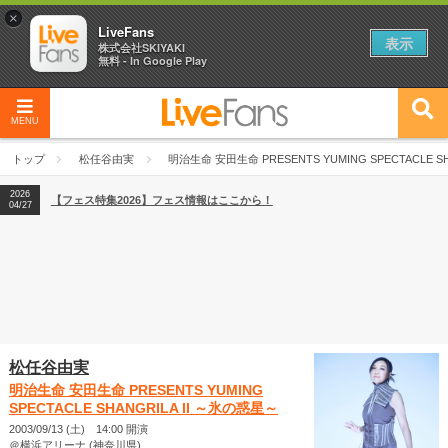
×
LiveFans
表示
株式会社SKIYAKI
無料 - In Google Play
MENU
2026
【フェス特集2026】フェス情報はここから！
04/27
トップ
松任谷由実
明治生命 安田生命 PRESENTS YUMING SPECTACLE S
2026
【ライブ動員ランキング】2026年上半期編発表！
07/28
2026
【フェス特集2026】フェス情報はここから！
04/27
2026
【ライブ動員ランキング】2026年上半期編発表！
07/28
松任谷由実
明治生命 安田生命 PRESENTS YUMING
SPECTACLE SHANGRILA II ～氷の惑星～
2003/09/13 (土) 14:00 開演
＠横浜アリーナ (神奈川県)