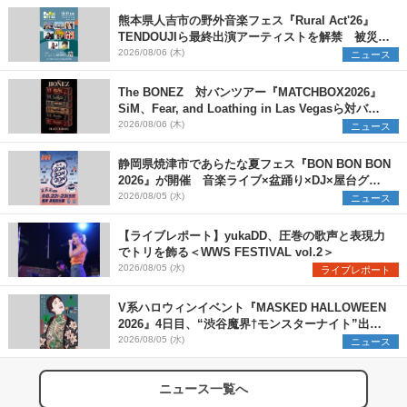
熊本県人吉市の野外音楽フェス『Rural Act'26』
TENDOUJIら最終出演アーティストを解禁 被災地
支援プロジェクトの始動も発表
2026/08/06 (木)
ニュース
The BONEZ 対バンツアー『MATCHBOX2026』
SiM、Fear, and Loathing in Las Vegasら対バン
アーティストを一斉解禁
2026/08/06 (木)
ニュース
静岡県焼津市であらたな夏フェス『BON BON BON
2026』が開催 音楽ライブ×盆踊り×DJ×屋台グル
メ×ランタンナイトで彩る2日間
2026/08/05 (水)
ニュース
【ライブレポート】yukaDD、圧巻の歌声と表現力
でトリを飾る＜WWS FESTIVAL vol.2＞
2026/08/05 (水)
ライブレポート
V系ハロウィンイベント『MASKED HALLOWEEN
2026』4日目、“渋谷魔界†モンスターナイト”出演6
組を発表
2026/08/05 (水)
ニュース
ニュース一覧へ