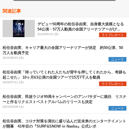
関連記事
デビュー50周年の松任谷由実、自身最大規模となる
54公演・57万人動員の全国アリーナツアーがぴあ
アリーナMMで開幕
2023/05/15 (月)
ライブレポート
松任谷由実、キャリア最大の全国アリーナツアーが決定 約50公演、50
万人を動員予定
2022/08/10 (水)
ニュース
松任谷由実「待っていてくれた人たちが背中を押してくれたから、奇跡も
起こせた」 10ヶ月63公演の全国ツアーで15万7千人を動員
2022/07/11 (月)
ライブレポート
松任谷由実、民放ラジオ99局キャンペーンのアンバサダーに就任 リスナ
ーと作るリクエストベストアルバムのリリースも決定
2022/02/08 (火)
ニュース
松任谷由実、コロナ対策を演出に盛り込んだ近未来のエンターテイメント
が開幕 41年目の『SURF&SNOW in Naeba』公式レポ