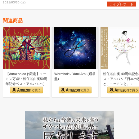
2021/03/30 (火)
ライブレポート
関連商品
【Amazon.co.jp限定】ユー
Wormhole / Yumi AraI (通常
松任谷由実 40周年記念
ミン万歳! ~松任谷由実50周
盤)
ストアルバム「日本の
年記念ベストアルバム~ (初
と、ユーミンと。」-
回限…
GOLD DISC Editi…