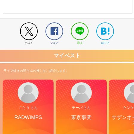
ポスト
シェア
送る
はてブ
マイベスト
ライブ好きの皆さんの推しをご紹介します。
ごとう さん
チーバ さん
ケンケ
RADWIMPS
東京事変
サザンオ