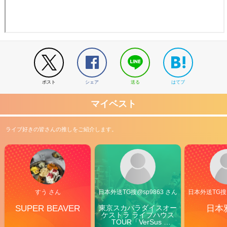
ポスト
シェア
送る
はてブ
マイベスト
ライブ好きの皆さんの推しをご紹介します。
すう さん
日本外送TG搜@sp9863 さん
日本外送TG搜@
SUPER BEAVER
東京スカパラダイスオー
日本
ケストラ ライブハウス
TOUR「VerSus 