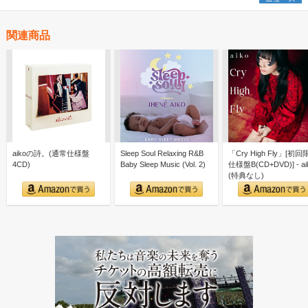
関連商品
aikoの詩。(通常仕様盤
Sleep Soul Relaxing R&B
「Cry High Fly」[初
4CD)
Baby Sleep Music (Vol. 2)
仕様盤B(CD+DVD)] - ai
(特典なし)