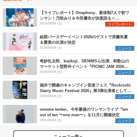
【ライブレポート】Onephony、新体制7人で初ワ
ンマン！乃咲みり＆今田優衣が決意語る＜
Onephony新体制1st Oneman Live はじまりの夏
2026/08/08 (土)
ライブレポート
＞
結那バースデーイベント2026のゲストで斉藤朱夏
＆愛美の出演が決定
2026/08/08 (土)
ニュース
奇妙礼太郎、kojikoji、DENIMSら出演、和歌山の
マーケット型野外イベント『PICNIC JAM 2026』
早割チケット発売開始
2026/08/08 (土)
ニュース
福井で開催のキャンプイン音楽フェス『Rockroshi
Starry Music Festival 2026』第3弾出演者として
SCOOBIE DO、かりゆし58、Reiを発表
2026/08/08 (土)
ニュース
omeme tenten、今年最後のワンマンライブ『ten
out of ten 〜one man〜』を11月に開催決定
2026/08/08 (土)
ニュース
ニュース一覧へ