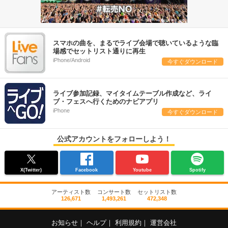
スマホの曲を、まるでライブ会場で聴いているような臨
場感でセットリスト通りに再生
iPhone/Android
今すぐダウンロード
ライブ参加記録、マイタイムテーブル作成など、ライ
ブ・フェスへ行くためのナビアプリ
iPhone
今すぐダウンロード
公式アカウントをフォローしよう！
X(Twitter)
Facebook
Youtube
Spotify
アーティスト数
コンサート数
セットリスト数
126,671
1,493,261
472,348
お知らせ
｜
ヘルプ
｜
利用規約
｜
運営会社