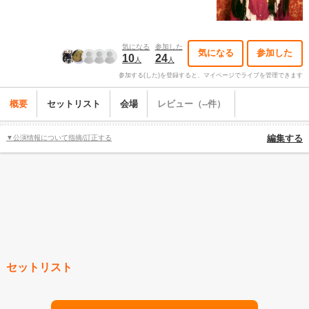
気になる
参加した
気になる
参加した
10
24
人
人
参加する(した)を登録すると、マイページでライブを管理できます
概要
セットリスト
会場
レビュー（--件）
▼公演情報について指摘/訂正する
編集する
セットリスト