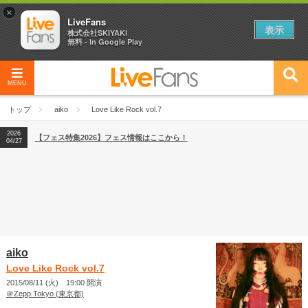
×
LiveFans
表示
株式会社SKIYAKI
無料 - In Google Play
MENU
2026
【フェス特集2026】フェス情報はここから！
04/27
トップ
aiko
Love Like Rock vol.7
2026
【ライブ動員ランキング】2026年上半期編発表！
07/28
2026
【フェス特集2026】フェス情報はここから！
04/27
2026
【ライブ動員ランキング】2026年上半期編発表！
07/28
aiko
Love Like Rock vol.7
2015/08/11 (火) 19:00 開演
＠Zepp Tokyo (東京都)