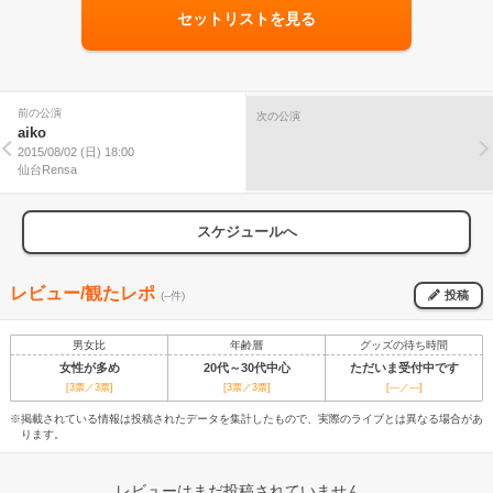
セットリストを見る
前の公演
次の公演
aiko
2015/08/02 (日) 18:00
仙台Rensa
スケジュールへ
レビュー/観たレポ
投稿
(--件)
男女比
年齢層
グッズの待ち時間
女性が多め
20代～30代中心
ただいま受付中です
[3票／3票]
[3票／3票]
[---／---]
※掲載されている情報は投稿されたデータを集計したもので、実際のライブとは異なる場合があ
ります。
レビューはまだ投稿されていません。