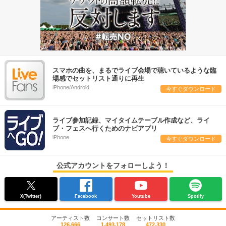
スマホの曲を、まるでライブ会場で聴いているような臨
場感でセットリスト通りに再生
iPhone/Android
今すぐダウンロード
ライブ参加記録、マイタイムテーブル作成など、ライ
ブ・フェスへ行くためのナビアプリ
iPhone
今すぐダウンロード
公式アカウントをフォローしよう！
X(Twitter)
Facebook
Youtube
Spotify
アーティスト数
コンサート数
セットリスト数
126,666
1,493,178
472,330