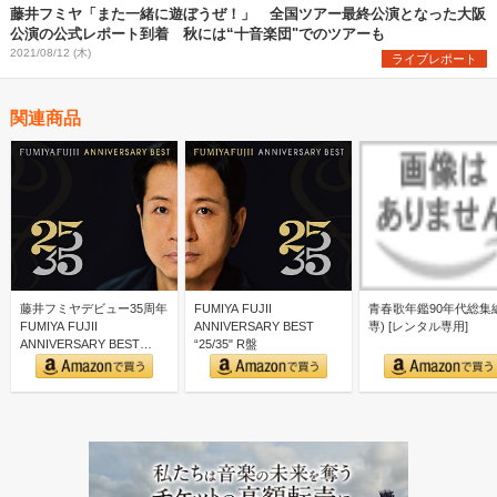
藤井フミヤ「また一緒に遊ぼうぜ！」 全国ツアー最終公演となった大阪
公演の公式レポート到着 秋には“十音楽団"でのツアーも
2021/08/12 (木)
ライブレポート
関連商品
藤井フミヤデビュー35周年
FUMIYA FUJII
青春歌年鑑90年代総集編
FUMIYA FUJII
ANNIVERSARY BEST
専) [レンタル専用]
ANNIVERSARY BEST
“25/35" R盤
“25/3…