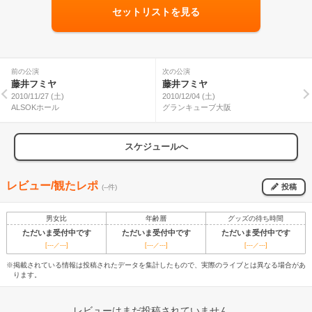
セットリストを見る
前の公演
次の公演
藤井フミヤ
藤井フミヤ
2010/11/27 (土)
2010/12/04 (土)
ALSOKホール
グランキューブ大阪
スケジュールへ
レビュー/観たレポ
投稿
(--件)
男女比
年齢層
グッズの待ち時間
ただいま受付中です
ただいま受付中です
ただいま受付中です
[---／---]
[---／---]
[---／---]
※掲載されている情報は投稿されたデータを集計したもので、実際のライブとは異なる場合があ
ります。
レビューはまだ投稿されていません。