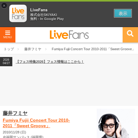
×
LiveFans
表示
株式会社SKIYAKI
無料 - In Google Play
MENU
2026
【フェス特集2026】フェス情報はここから！
04/27
トップ
藤井フミヤ
Fumiya Fujii Concert Tour 2010-2011「Sweet Groove」
2026
【ライブ動員ランキング】2026年上半期編発表！
07/28
2026
【フェス特集2026】フェス情報はここから！
04/27
2026
【ライブ動員ランキング】2026年上半期編発表！
07/28
藤井フミヤ
Fumiya Fujii Concert Tour 2010-
2011「Sweet Groove」
2010/11/28 (日)
＠福岡サンパレス (福岡県)