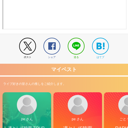
ポスト
シェア
送る
はてブ
マイベスト
ライブ好きの皆さんの推しをご紹介します。
pe さん
pe さん
ごと
凛として時雨 TOUR 