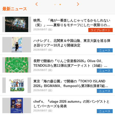
最新ニュース
映秀。 「俺が一番楽しんじゃってるかもしれない
（笑）」――夏祭りをモチーフにした一夜限りのス
ペシャルライブ『色祭』レポート
2026/08/07 (金)
ライブレポート
ハナレグミ、北関東＆中国山陰、東京大阪を巡る弾
き語りツアー10月より開催決定
2026/08/07 (金)
ニュース
長野で開催の『りんご音楽祭2026』Olive Oil、
TENDOUJIら第11弾出演アーティスト（16組）を
発表
2026/08/07 (金)
ニュース
東京「海の森公園」で開催の『TOKYO ISLAND
2026』BIGMAMA、flumpoolら第3弾出演者7組を
発表 ワークショップ・アート出展者を募集
2026/08/07 (金)
ニュース
chef’s、『utage 2026 autumn』の対バンゲストと
してパーカーズを発表
2026/08/07 (金)
ニュース