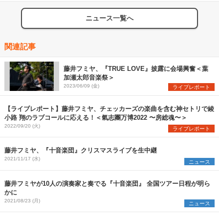
ニュース一覧へ
関連記事
藤井フミヤ、『TRUE LOVE』披露に会場興奮＜葉
加瀬太郎音楽祭＞
2023/06/09 (金)
ライブレポート
【ライブレポート】藤井フミヤ、チェッカーズの楽曲を含む神セトリで綾
小路 翔のラブコールに応える！＜氣志團万博2022 〜房総魂〜＞
2022/09/20 (火)
ライブレポート
藤井フミヤ、『十音楽団』クリスマスライブを生中継
2021/11/17 (水)
ニュース
藤井フミヤが10人の演奏家と奏でる『十音楽団』 全国ツアー日程が明ら
かに
2021/08/23 (月)
ニュース