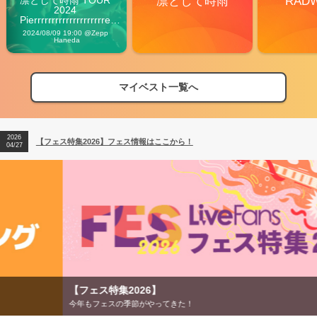
凛として時雨
RAD
2024 
Pierrrrrrrrrrrrrrrrrrrre 
Vibes
2024/08/09 19:00 @Zepp 
Haneda
マイベスト一覧へ
2026
【フェス特集2026】フェス情報はここから！
04/27
2026
【ライブ動員ランキング】2026年上半期編発表！
07/28
2026
【フェス特集2026】フェス情報はここから！
04/27
2026
【ライブ動員ランキング】2026年上半期編発表！
07/28
【フェス特集2026】
今年もフェスの季節がやってきた！