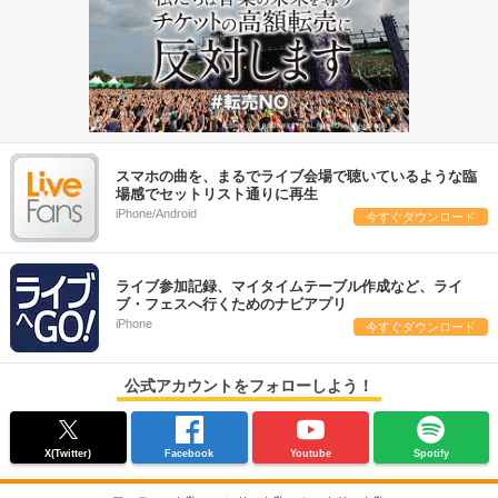
スマホの曲を、まるでライブ会場で聴いているような臨
場感でセットリスト通りに再生
iPhone/Android
今すぐダウンロード
ライブ参加記録、マイタイムテーブル作成など、ライ
ブ・フェスへ行くためのナビアプリ
iPhone
今すぐダウンロード
公式アカウントをフォローしよう！
X(Twitter)
Facebook
Youtube
Spotify