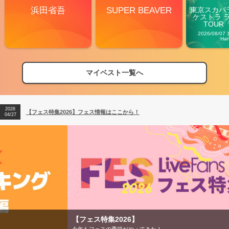
浜田省吾
SUPER BEAVER
東京スカパ
ケストラ 
TOUR「V
Carn
2026/08/07 
Ha
マイベスト一覧へ
2026
【フェス特集2026】フェス情報はここから！
04/27
2026
【ライブ動員ランキング】2026年上半期編発表！
07/28
2026
【フェス特集2026】フェス情報はここから！
04/27
2026
【ライブ動員ランキング】2026年上半期編発表！
07/28
【フェス特集2026】