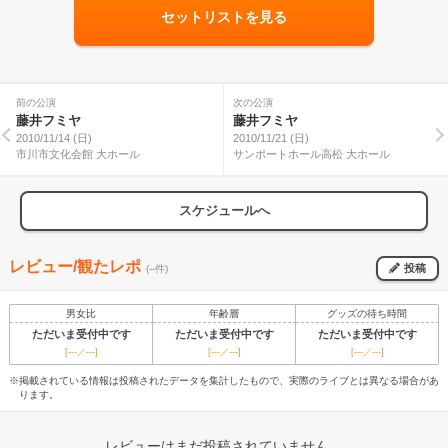
セットリストを見る
前の公演
次の公演
藤井フミヤ
藤井フミヤ
2010/11/14 (日)
2010/11/21 (日)
市川市文化会館 大ホール
サンポートホール高松 大ホール
スケジュールへ
レビュー/観たレポ
投稿
(--件)
男女比
年齢層
グッズの待ち時間
ただいま受付中です
ただいま受付中です
ただいま受付中です
[---／---]
[---／---]
[---／---]
※掲載されている情報は投稿されたデータを集計したもので、実際のライブとは異なる場合があ
ります。
レビューはまだ投稿されていません。