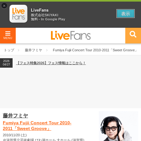
×
LiveFans
表示
株式会社SKIYAKI
無料 - In Google Play
MENU
2026
【フェス特集2026】フェス情報はここから！
04/27
トップ
藤井フミヤ
Fumiya Fujii Concert Tour 2010-2011「Sweet Groove」
2026
【ライブ動員ランキング】2026年上半期編発表！
07/28
2026
【フェス特集2026】フェス情報はここから！
04/27
2026
【ライブ動員ランキング】2026年上半期編発表！
07/28
藤井フミヤ
Fumiya Fujii Concert Tour 2010-
2011「Sweet Groove」
2010/11/20 (土)
＠滋賀県立芸術劇場 びわ湖ホール 大ホール (滋賀県)