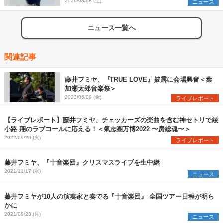
2026/08/08 (土)
ニュース
ニュース一覧へ
関連記事
藤井フミヤ、『TRUE LOVE』披露に会場興奮＜葉
加瀬太郎音楽祭＞
2023/06/09 (金)
ライブレポート
【ライブレポート】藤井フミヤ、チェッカーズの楽曲を含む神セトリで綾
小路 翔のラブコールに応える！＜氣志團万博2022 〜房総魂〜＞
2022/09/20 (火)
ライブレポート
藤井フミヤ、『十音楽団』クリスマスライブを生中継
2021/11/17 (水)
ニュース
藤井フミヤが10人の演奏家と奏でる『十音楽団』 全国ツアー日程が明ら
かに
2021/08/23 (月)
ニュース