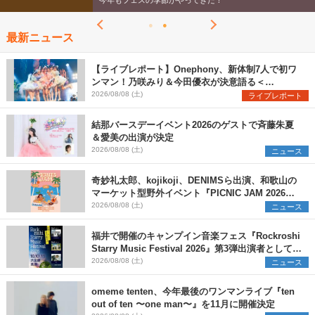
今年もフェスの季節がやってきた！
最新ニュース
【ライブレポート】Onephony、新体制7人で初ワ
ンマン！乃咲みり＆今田優衣が決意語る＜
Onephony新体制1st Oneman Live はじまりの夏
2026/08/08 (土)
ライブレポート
＞
結那バースデーイベント2026のゲストで斉藤朱夏
＆愛美の出演が決定
2026/08/08 (土)
ニュース
奇妙礼太郎、kojikoji、DENIMSら出演、和歌山の
マーケット型野外イベント『PICNIC JAM 2026』
早割チケット発売開始
2026/08/08 (土)
ニュース
福井で開催のキャンプイン音楽フェス『Rockroshi
Starry Music Festival 2026』第3弾出演者として
SCOOBIE DO、かりゆし58、Reiを発表
2026/08/08 (土)
ニュース
omeme tenten、今年最後のワンマンライブ『ten
out of ten 〜one man〜』を11月に開催決定