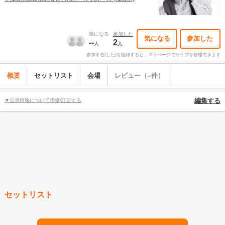
気になる
参加した
気になる
参加した
--
2
人
人
参加する(した)を登録すると、マイページでライブを管理できます
概要
セットリスト
会場
レビュー（--件）
▼公演情報について指摘/訂正する
編集する
セットリスト