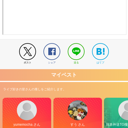
ポスト
シェア
送る
はてブ
マイベスト
ライブ好きの皆さんの推しをご紹介します。
yumemocha さん
すう さん
日本外送TG搜@