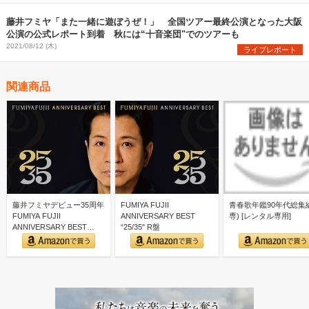
藤井フミヤ「また一緒に遊ぼうぜ！」 全国ツアー最終公演となった大阪
公演の公式レポート到着 秋には“十音楽団"でのツアーも
2021/08/12 (木)
ライブレポート
関連商品
藤井フミヤデビュー35周年
FUMIYA FUJII
青春歌年鑑90年代総集編
FUMIYA FUJII
ANNIVERSARY BEST
専) [レンタル専用]
ANNIVERSARY BEST
“25/35" R盤
“25/3…