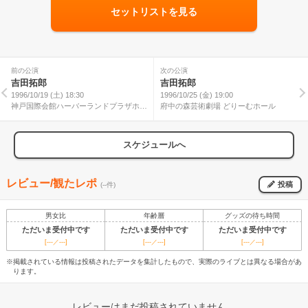
セットリストを見る
前の公演
次の公演
吉田拓郎
吉田拓郎
1996/10/19 (土) 18:30
1996/10/25 (金) 19:00
神戸国際会館ハーバーランドプラザホー
府中の森芸術劇場 どりーむホール
ル
スケジュールへ
レビュー/観たレポ
投稿
(--件)
男女比
年齢層
グッズの待ち時間
ただいま受付中です
ただいま受付中です
ただいま受付中です
[---／---]
[---／---]
[---／---]
※掲載されている情報は投稿されたデータを集計したもので、実際のライブとは異なる場合があ
ります。
レビューはまだ投稿されていません。