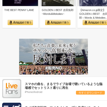
THE BEST PENNY LANE
GOLDEN☆BEST 吉田拓郎
【Amazon.co.jp限定】
~Words&Melodies~
GOLDEN☆BEST 吉
郎～Words & Melodies
スマホの曲を、まるでライブ会場で聴いているような臨
場感でセットリスト通りに再生
iPhone/Android
今すぐダウンロード