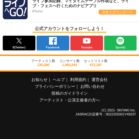
ライブ参加記録、マイタイムテーブル作成など、ライ
ブ・フェスへ行くためのナビアプリ
iPhone
今すぐダウンロード
公式アカウントをフォローしよう！
X(Twitter)
Facebook
Youtube
Spotify
アーティスト数
コンサート数
セットリスト数
126,590
1,492,242
472,187
お知らせ
｜
ヘルプ
｜
利用規約
｜
運営会社
プライバシーポリシー
｜
お問い合わせ
投稿のガイドライン
アーティスト・公演主催者の方へ
(C) 2021- SKIYAKI Inc.
JASRAC許諾番号：9022255001Y45037