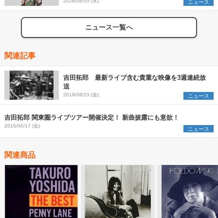
組を発表
2026/08/05 (水)
ニュース
ニュース一覧へ
関連記事
吉田拓郎 最新ライブ含む貴重な映像を3週連続放
送
2019/08/23 (金)
ニュース
吉田拓郎 関東圏ライブツアー開催決定！ 新曲披露にも意欲！
2016/06/17 (金)
ニュース
関連商品