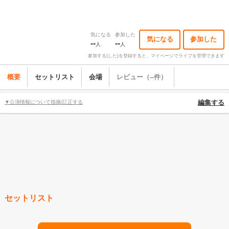
気になる
参加した
気になる
参加した
--
--
人
人
参加する(した)を登録すると、マイページでライブを管理できます
概要
セットリスト
会場
レビュー（--件）
▼公演情報について指摘/訂正する
編集する
セットリスト