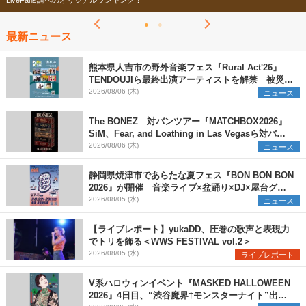
LiveFans調べのオリジナルランキング！
最新ニュース
熊本県人吉市の野外音楽フェス『Rural Act'26』
TENDOUJIら最終出演アーティストを解禁 被災地
支援プロジェクトの始動も発表
2026/08/06 (木)
ニュース
The BONEZ 対バンツアー『MATCHBOX2026』
SiM、Fear, and Loathing in Las Vegasら対バン
アーティストを一斉解禁
2026/08/06 (木)
ニュース
静岡県焼津市であらたな夏フェス『BON BON BON
2026』が開催 音楽ライブ×盆踊り×DJ×屋台グル
メ×ランタンナイトで彩る2日間
2026/08/05 (水)
ニュース
【ライブレポート】yukaDD、圧巻の歌声と表現力
でトリを飾る＜WWS FESTIVAL vol.2＞
2026/08/05 (水)
ライブレポート
V系ハロウィンイベント『MASKED HALLOWEEN
2026』4日目、“渋谷魔界†モンスターナイト”出演6