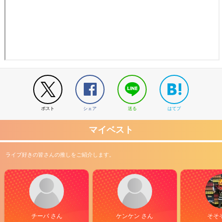
ポスト
シェア
送る
はてブ
マイベスト
ライブ好きの皆さんの推しをご紹介します。
チーバ さん
ケンケン さん
そそ