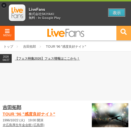
×
LiveFans
表示
株式会社SKIYAKI
無料 - In Google Play
MENU
2026
【フェス特集2026】フェス情報はここから！
04/27
トップ
吉田拓郎
TOUR ‘96 "感度良好ナイト"
2026
【ライブ動員ランキング】2026年上半期編発表！
07/28
2026
【フェス特集2026】フェス情報はここから！
04/27
2026
【ライブ動員ランキング】2026年上半期編発表！
07/28
吉田拓郎
TOUR ‘96 "感度良好ナイト"
1996/10/22 (火) 19:00 開演
＠広島厚生年金会館 (広島県)