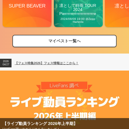
SUPER BEAVER
凛として時雨 TOUR 
凛と
2024 
Pierrrrrrrrrrrrrrrrrrrre 
Vibes
2024/08/09 19:00 @Zepp 
Haneda
マイベスト一覧へ
2026
【フェス特集2026】フェス情報はここから！
04/27
2026
【ライブ動員ランキング】2026年上半期編発表！
07/28
2026
【フェス特集2026】フェス情報はここから！
04/27
2026
【ライブ動員ランキング】2026年上半期編発表！
07/28
【ライブ動員ランキング 2026年上半期】