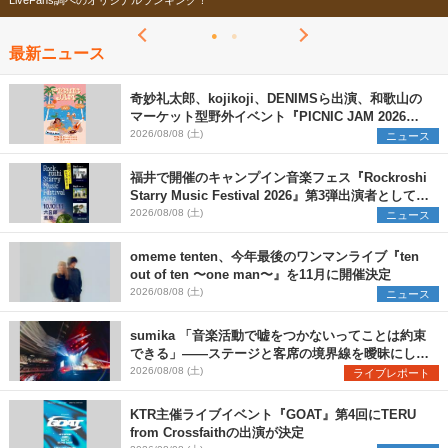
LiveFans調べのオリジナルランキング！
最新ニュース
奇妙礼太郎、kojikoji、DENIMSら出演、和歌山の
マーケット型野外イベント『PICNIC JAM 2026』
早割チケット発売開始
2026/08/08 (土)
ニュース
福井で開催のキャンプイン音楽フェス『Rockroshi
Starry Music Festival 2026』第3弾出演者として
SCOOBIE DO、かりゆし58、Reiを発表
2026/08/08 (土)
ニュース
omeme tenten、今年最後のワンマンライブ『ten
out of ten 〜one man〜』を11月に開催決定
2026/08/08 (土)
ニュース
sumika 「音楽活動で嘘をつかないってことは約束
できる」――ステージと客席の境界線を曖昧にし
た、ツアーファイナル武道館公演レポート
2026/08/08 (土)
ライブレポート
KTR主催ライブイベント『GOAT』第4回にTERU
from Crossfaithの出演が決定