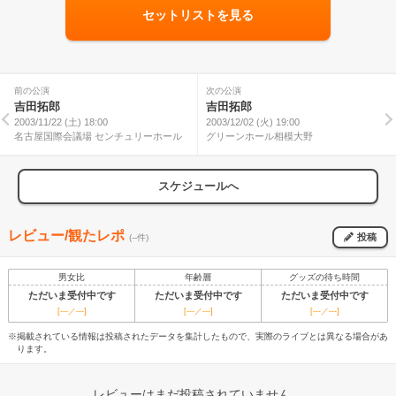
セットリストを見る
前の公演
次の公演
吉田拓郎
吉田拓郎
2003/11/22 (土) 18:00
2003/12/02 (火) 19:00
名古屋国際会議場 センチュリーホール
グリーンホール相模大野
スケジュールへ
レビュー/観たレポ
投稿
(--件)
男女比
年齢層
グッズの待ち時間
ただいま受付中です
ただいま受付中です
ただいま受付中です
[---／---]
[---／---]
[---／---]
※掲載されている情報は投稿されたデータを集計したもので、実際のライブとは異なる場合があ
ります。
レビューはまだ投稿されていません。