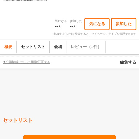
気になる
参加した
気になる
参加した
--
--
人
人
参加する(した)を登録すると、マイページでライブを管理できます
概要
セットリスト
会場
レビュー（--件）
▼公演情報について指摘/訂正する
編集する
セットリスト