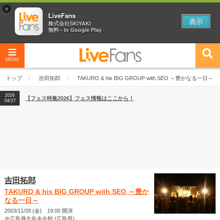
×
LiveFans
表示
株式会社SKIYAKI
無料 - In Google Play
MENU
2026
【フェス特集2026】フェス情報はここから！
04/27
トップ
吉田拓郎
TAKURO & his BIG GROUP with SEO ～豊かなる一日～
2026
【ライブ動員ランキング】2026年上半期編発表！
07/28
2026
【フェス特集2026】フェス情報はここから！
04/27
2026
【ライブ動員ランキング】2026年上半期編発表！
07/28
吉田拓郎
TAKURO & his BIG GROUP with SEO ～豊か
なる一日～
2003/11/28 (金) 19:00 開演
＠広島厚生年金会館 (広島県)