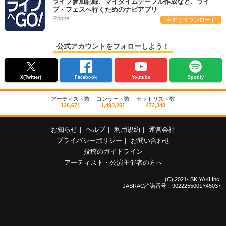
ライブ参加記録、マイタイムテーブル作成など、ライ
ブ・フェスへ行くためのナビアプリ
iPhone
今すぐダウンロード
公式アカウントをフォローしよう！
X(Twitter)
Facebook
Youtube
Spotify
アーティスト数
コンサート数
セットリスト数
126,671
1,493,261
472,348
お知らせ
｜
ヘルプ
｜
利用規約
｜
運営会社
プライバシーポリシー
｜
お問い合わせ
投稿のガイドライン
アーティスト・公演主催者の方へ
(C) 2021- SKIYAKI Inc.
JASRAC許諾番号：9022255001Y45037