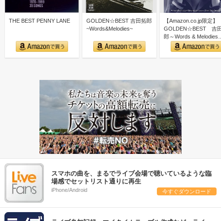
THE BEST PENNY LANE
GOLDEN☆BEST 吉田拓郎
【Amazon.co.jp限定】
~Words&Melodies~
GOLDEN☆BEST 吉
郎～Words & Melodies
スマホの曲を、まるでライブ会場で聴いているような臨
場感でセットリスト通りに再生
iPhone/Android
今すぐダウンロード