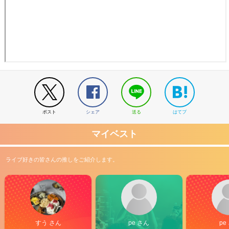
ポスト
シェア
送る
はてブ
マイベスト
ライブ好きの皆さんの推しをご紹介します。
すう さん
pe さん
pe