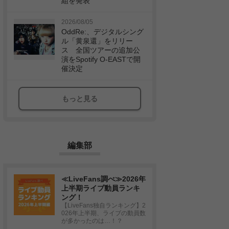
組を発表
2026/08/05
OddRe:、デジタルシング
ル「黄泉還」をリリー
ス 全国ツアーの追加公
演をSpotify O-EASTで開
催決定
もっと見る
編集部
≪LiveFans調べ≫2026年
上半期ライブ動員ランキ
ング！
【LiveFans独自ランキング】2
026年上半期、ライブの動員数
が多かったのは…！？