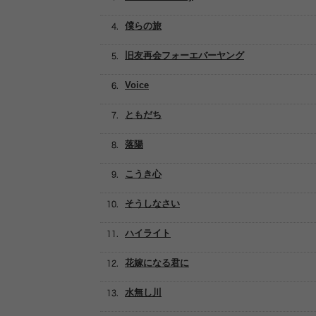
僕らの旅
旧友再会フォーエバーヤング
Voice
ともだち
落陽
こうき心
そうしなさい
ハイライト
花嫁になる君に
水無し川