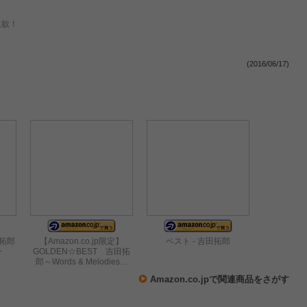
意欲！
(2016/06/17)
田拓郎
【Amazon.co.jp限定】
ベスト - 吉田拓郎
~
GOLDEN☆BEST 吉田拓
郎～Words & Melodies…
Amazon.co.jpで関連商品をさがす