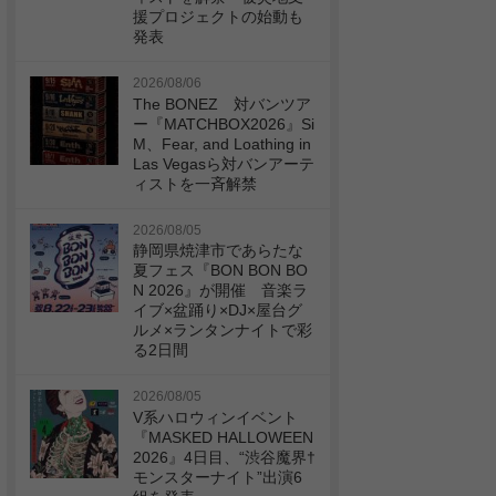
援プロジェクトの始動も
発表
2026/08/06
The BONEZ 対バンツア
ー『MATCHBOX2026』Si
M、Fear, and Loathing in
Las Vegasら対バンアーテ
ィストを一斉解禁
2026/08/05
静岡県焼津市であらたな
夏フェス『BON BON BO
N 2026』が開催 音楽ラ
イブ×盆踊り×DJ×屋台グ
ルメ×ランタンナイトで彩
る2日間
2026/08/05
V系ハロウィンイベント
『MASKED HALLOWEEN
2026』4日目、“渋谷魔界†
モンスターナイト”出演6