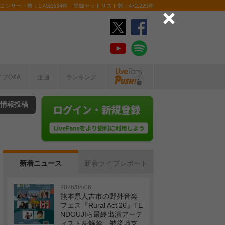
ンサート数：1,492,534件 登録セットリスト数：472,220件
イブQ&A
企画
ランキング
情報投稿
新着ニュース
新着ライブレポート
2026/08/06
熊本県人吉市の野外音楽
フェス『Rural Act'26』TE
NDOUJIら最終出演アーテ
ィストを解禁 被災地支