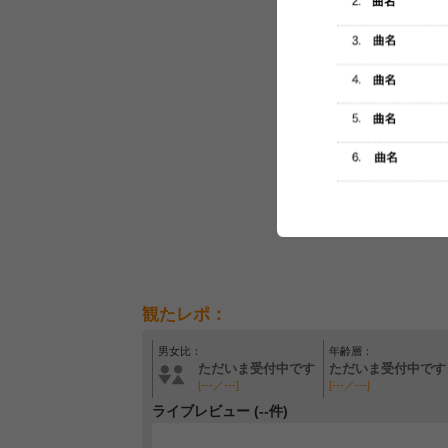
観たレポ：
男女比：
年齢層：
ただいま受付中です
ただいま受付中です
[---／---]
[---／---]
ライブレビュー (--件)