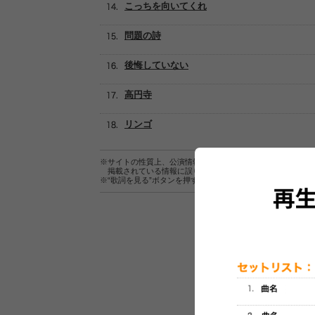
こっちを向いてくれ
問題の詩
後悔していない
高円寺
リンゴ
※サイトの性質上、公演情報およびセットリスト情報の正確
掲載されている情報に誤りがある場合は、
こちら
よりご連
※“歌詞を見る”ボタンを押すと、株式会社ページワンが運営
セットリスト