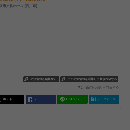
沢市文化ホール (石川県)
公演情報を編集する
この公演情報を利用して新規投稿する
▼公演情報の誤りを報告する
ポスト
シェア
LINEで送る
ブックマーク