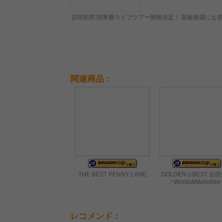
吉田拓郎 関東圏ライブツアー開催決定！ 新曲披露にも
関連商品：
THE BEST PENNY LANE
GOLDEN☆BEST 吉
~Words&Melodies
レコメンド：