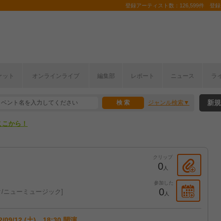
登録アーティスト数：126,599件 登録コ
ケット
オンラインライブ
編集部
レポート
ニュース
ラ
ここから！
新規
ジャンル検索
上半期編発表！
ここから！
上半期編発表！
クリップ
0
人
参加した
0
/ニューミュージック
人
2/09/12 (土) 18:30 開演