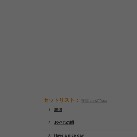
セットリスト：
投稿：uwf**coa
親切
おやじの唄
Have a nice day