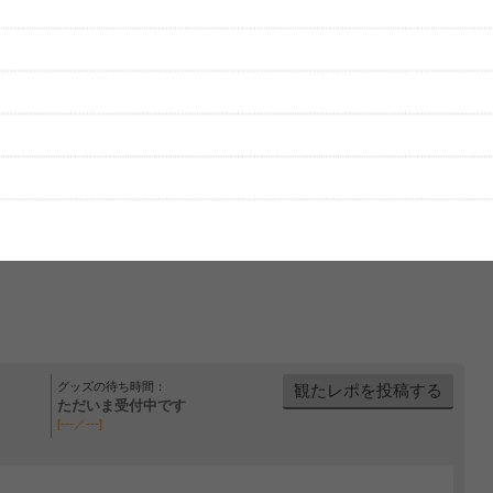
グッズの待ち時間：
観たレポを投稿する
ただいま受付中です
[---／---]