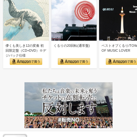
儚くも美しき12の変奏 初
くるりの20回転(通常盤)
ベストオブくるり/TOW
回限定盤（CD+DVD）※デ
OF MUSIC LOVER
ジパック仕様