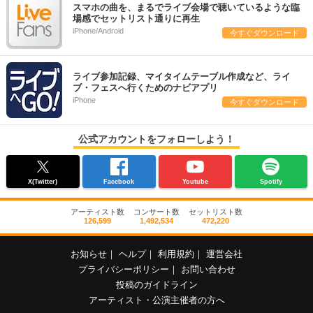
スマホの曲を、まるでライブ会場で聴いているような臨
場感でセットリスト通りに再生
iPhone/Android
今すぐダウンロード
ライブ参加記録、マイタイムテーブル作成など、ライ
ブ・フェスへ行くためのナビアプリ
iPhone
今すぐダウンロード
公式アカウントをフォローしよう！
X(Twitter)
Facebook
Youtube
Spotify
アーティスト数
コンサート数
セットリスト数
126,599
1,492,534
472,220
お知らせ
｜
ヘルプ
｜
利用規約
｜
運営会社
プライバシーポリシー
｜
お問い合わせ
投稿のガイドライン
アーティスト・公演主催者の方へ