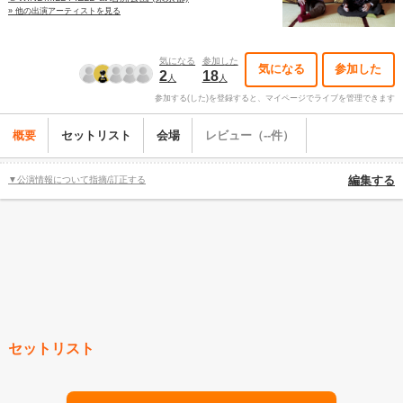
» 他の出演アーティストを見る
気になる
参加した
気になる
参加した
2
18
人
人
参加する(した)を登録すると、マイページでライブを管理できます
概要
セットリスト
会場
レビュー（--件）
▼公演情報について指摘/訂正する
編集する
セットリスト