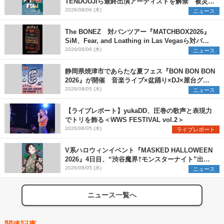
TENDOUJIら最終出演アーティストを解禁 被災地
支援プロジェクトの始動も発表
2026/08/06 (木)
ニュース
The BONEZ 対バンツアー『MATCHBOX2026』
SiM、Fear, and Loathing in Las Vegasら対バン
アーティストを一斉解禁
2026/08/06 (木)
ニュース
静岡県焼津市であらたな夏フェス『BON BON BON
2026』が開催 音楽ライブ×盆踊り×DJ×屋台グル
メ×ランタンナイトで彩る2日間
2026/08/05 (水)
ニュース
【ライブレポート】yukaDD、圧巻の歌声と表現力
でトリを飾る＜WWS FESTIVAL vol.2＞
2026/08/05 (水)
ライブレポート
V系ハロウィンイベント『MASKED HALLOWEEN
2026』4日目、“渋谷魔界†モンスターナイト”出演6
組を発表
2026/08/05 (水)
ニュース
ニュース一覧へ
関連記事