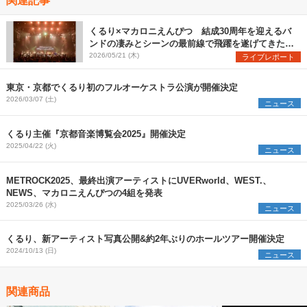
くるり×マカロニえんぴつ 結成30周年を迎えるバ
ンドの凄みとシーンの最前線で飛躍を遂げてきたバ
ンドの勢いを見た『MUSIC SPLASH!!』2日目レポ
2026/05/21 (木)
ライブレポート
ート
東京・京都でくるり初のフルオーケストラ公演が開催決定
2026/03/07 (土)
ニュース
くるり主催『京都音楽博覧会2025』開催決定
2025/04/22 (火)
ニュース
METROCK2025、最終出演アーティストにUVERworld、WEST.、
NEWS、マカロニえんぴつの4組を発表
2025/03/26 (水)
ニュース
くるり、新アーティスト写真公開&約2年ぶりのホールツアー開催決定
2024/10/13 (日)
ニュース
関連商品