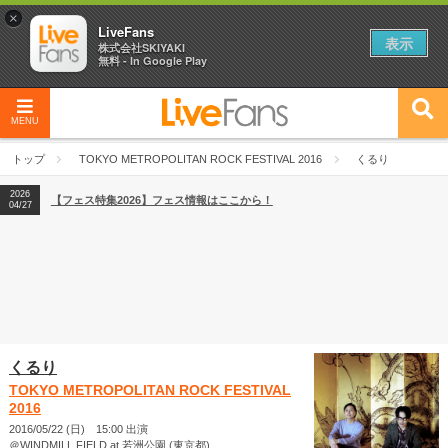
×
LiveFans
表示
株式会社SKIYAKI
無料 - In Google Play
MENU
2026
【フェス特集2026】フェス情報はここから！
04/27
トップ
TOKYO METROPOLITAN ROCK FESTIVAL 2016
くるり
2026
【ライブ動員ランキング】2026年上半期編発表！
07/28
2026
【フェス特集2026】フェス情報はここから！
04/27
2026
【ライブ動員ランキング】2026年上半期編発表！
07/28
くるり
TOKYO METROPOLITAN ROCK FESTIVAL
2016
2016/05/22 (日) 15:00 出演
＠WINDMILL FIELD at 若洲公園 (東京都)