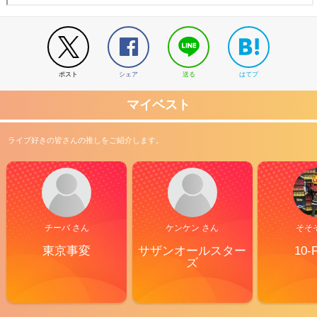
ポスト
シェア
送る
はてブ
マイベスト
ライブ好きの皆さんの推しをご紹介します。
チーバ さん
ケンケン さん
そそ
東京事変
サザンオールスター
10-
ズ