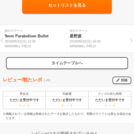
セットリストを見る
前のステージ
次のステージ
9mm Parabellum Bullet
星野源
2016/05/22(日) 13:30
2016/05/22(日) 16:30
WINDMILL FIELD
WINDMILL FIELD
タイムテーブルへ
レビュー/観たレポ
投稿
(--件)
男女比
年齢層
グッズの待ち時間
ただいま受付中です
ただいま受付中です
ただいま受付中です
[---／---]
[---／---]
[---／---]
※掲載されている情報は投稿されたデータを集計したもので、実際のライブとは異なる場合があ
ります。
レビューはまだ投稿されていません。