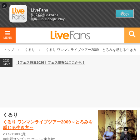
×
LiveFans
表示
株式会社SKIYAKI
無料 - In Google Play
MENU
2026
【フェス特集2026】フェス情報はここから！
04/27
トップ
くるり
くるり ワンマンライブツアー2009～とろみを感じる生き方～
2026
【ライブ動員ランキング】2026年上半期編発表！
07/28
2026
【フェス特集2026】フェス情報はここから！
04/27
2026
【ライブ動員ランキング】2026年上半期編発表！
07/28
くるり
くるり ワンマンライブツアー2009～とろみを
感じる生き方～
2009/11/09 (月)
＠中野サンプラザ ホール (東京都)