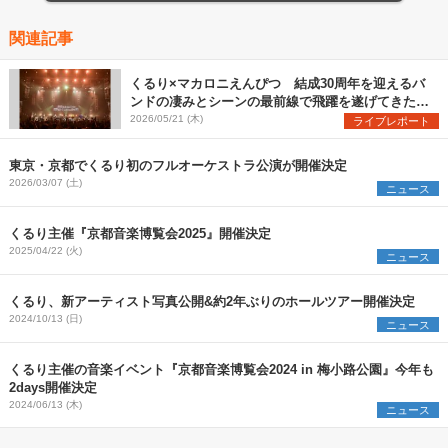
関連記事
くるり×マカロニえんぴつ 結成30周年を迎えるバ
ンドの凄みとシーンの最前線で飛躍を遂げてきたバ
ンドの勢いを見た『MUSIC SPLASH!!』2日目レポ
2026/05/21 (木)
ライブレポート
ート
東京・京都でくるり初のフルオーケストラ公演が開催決定
2026/03/07 (土)
ニュース
くるり主催『京都音楽博覧会2025』開催決定
2025/04/22 (火)
ニュース
くるり、新アーティスト写真公開&約2年ぶりのホールツアー開催決定
2024/10/13 (日)
ニュース
くるり主催の音楽イベント『京都音楽博覧会2024 in 梅小路公園』今年も
2days開催決定
2024/06/13 (木)
ニュース