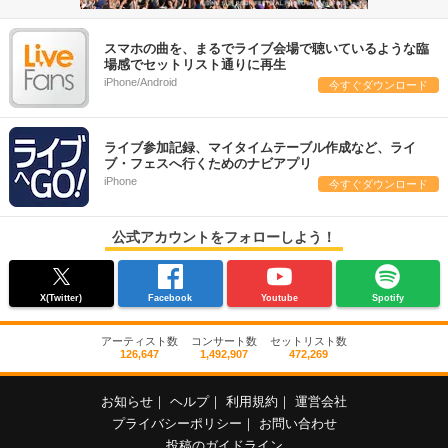
スマホの曲を、まるでライブ会場で聴いているような臨
場感でセットリスト通りに再生
iPhone/Android
今すぐダウンロード
ライブ参加記録、マイタイムテーブル作成など、ライ
ブ・フェスへ行くためのナビアプリ
iPhone
今すぐダウンロード
公式アカウントをフォローしよう！
X(Twitter)
Facebook
Youtube
Spotify
アーティスト数
コンサート数
セットリスト数
126,647
1,492,907
472,269
お知らせ
｜
ヘルプ
｜
利用規約
｜
運営会社
プライバシーポリシー
｜
お問い合わせ
投稿のガイドライン