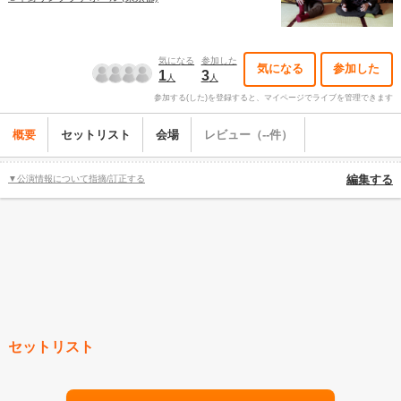
気になる
参加した
気になる
参加した
1
3
人
人
参加する(した)を登録すると、マイページでライブを管理できます
概要
セットリスト
会場
レビュー（--件）
▼公演情報について指摘/訂正する
編集する
セットリスト