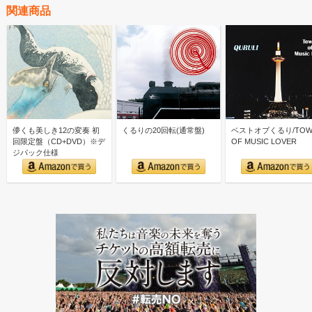
関連商品
儚くも美しき12の変奏 初
くるりの20回転(通常盤)
ベストオブくるり/TOW
回限定盤（CD+DVD）※デ
OF MUSIC LOVER
ジパック仕様