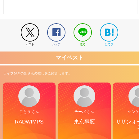
ポスト
シェア
送る
はてブ
マイベスト
ライブ好きの皆さんの推しをご紹介します。
ごとう さん
チーバ さん
ケンケ
RADWIMPS
東京事変
サザンオ