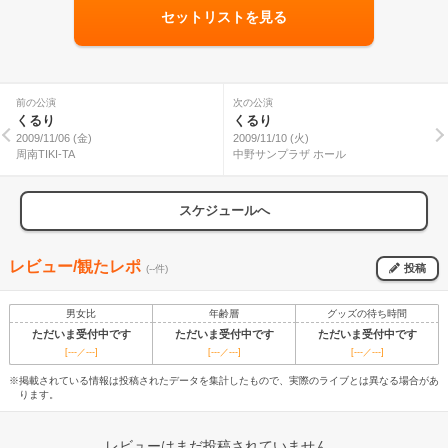
セットリストを見る
前の公演
次の公演
くるり
くるり
2009/11/06 (金)
2009/11/10 (火)
周南TIKI-TA
中野サンプラザ ホール
スケジュールへ
レビュー/観たレポ
投稿
(--件)
男女比
年齢層
グッズの待ち時間
ただいま受付中です
ただいま受付中です
ただいま受付中です
[---／---]
[---／---]
[---／---]
※掲載されている情報は投稿されたデータを集計したもので、実際のライブとは異なる場合があ
ります。
レビューはまだ投稿されていません。