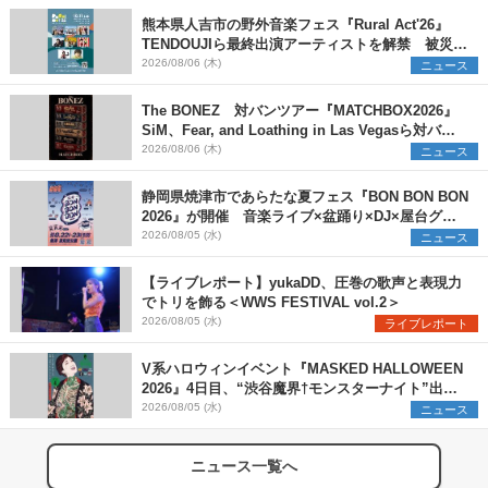
熊本県人吉市の野外音楽フェス『Rural Act'26』
TENDOUJIら最終出演アーティストを解禁 被災地
支援プロジェクトの始動も発表
2026/08/06 (木)
ニュース
The BONEZ 対バンツアー『MATCHBOX2026』
SiM、Fear, and Loathing in Las Vegasら対バン
アーティストを一斉解禁
2026/08/06 (木)
ニュース
静岡県焼津市であらたな夏フェス『BON BON BON
2026』が開催 音楽ライブ×盆踊り×DJ×屋台グル
メ×ランタンナイトで彩る2日間
2026/08/05 (水)
ニュース
【ライブレポート】yukaDD、圧巻の歌声と表現力
でトリを飾る＜WWS FESTIVAL vol.2＞
2026/08/05 (水)
ライブレポート
V系ハロウィンイベント『MASKED HALLOWEEN
2026』4日目、“渋谷魔界†モンスターナイト”出演6
組を発表
2026/08/05 (水)
ニュース
ニュース一覧へ