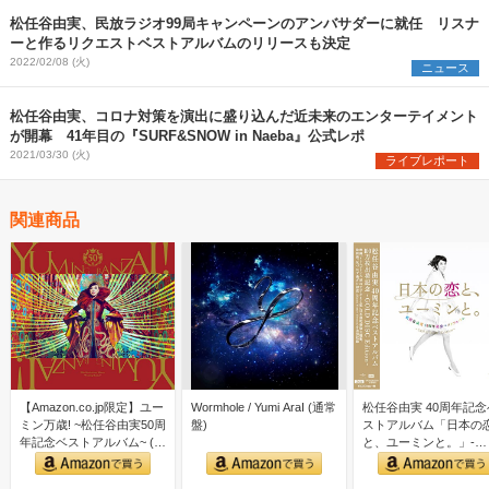
松任谷由実、民放ラジオ99局キャンペーンのアンバサダーに就任 リスナ
ーと作るリクエストベストアルバムのリリースも決定
2022/02/08 (火)
ニュース
松任谷由実、コロナ対策を演出に盛り込んだ近未来のエンターテイメント
が開幕 41年目の『SURF&SNOW in Naeba』公式レポ
2021/03/30 (火)
ライブレポート
関連商品
【Amazon.co.jp限定】ユー
Wormhole / Yumi AraI (通常
松任谷由実 40周年記念
ミン万歳! ~松任谷由実50周
盤)
ストアルバム「日本の
年記念ベストアルバム~ (初
と、ユーミンと。」-
回限…
GOLD DISC Editi…