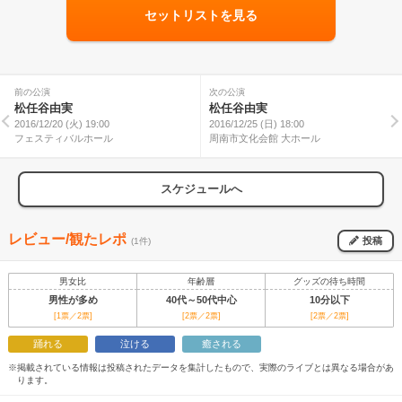
セットリストを見る
前の公演
次の公演
松任谷由実
松任谷由実
2016/12/20 (火) 19:00
2016/12/25 (日) 18:00
フェスティバルホール
周南市文化会館 大ホール
スケジュールへ
レビュー/観たレポ
投稿
(1件)
男女比
年齢層
グッズの待ち時間
男性が多め
40代～50代中心
10分以下
[1票／2票]
[2票／2票]
[2票／2票]
踊れる
泣ける
癒される
※掲載されている情報は投稿されたデータを集計したもので、実際のライブとは異なる場合があ
ります。