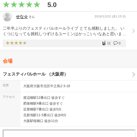
5.0
せな☆
2016/12/22 (木) 15:31
さん
二年半ぶりのフェスティバルホールライブ とても感動しました。 い
くつになっても挑戦しつずけるユーミンはかっこいいなあと思いまし
た。 ユーミンを大阪でみれてうれしかったです。 少しはやめの季節
11
0
の贈り物もよかった。 ユーミンありがとう
会場
フェスティバルホール （大阪府）
住所
大阪府大阪市北区中之島2-3-18
アクセス
渡辺橋駅12番出口 徒歩すぐ
肥後橋駅4番出口 徒歩すぐ
淀屋橋駅7番出口 徒歩5分
北新地駅11-5番出口 徒歩8分
大阪駅桜橋口 徒歩11分