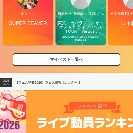
すう さん
日本外送TG搜@sp9863 さん
日本外送TG搜@
SUPER BEAVER
東京スカパラダイスオー
日本
ケストラ ライブハウス
TOUR「VerSus 
Carnival」
2026/08/07 19:00 @Zepp 
Haneda
2026
【フェス特集2026】フェス情報はここから！
04/27
マイベスト一覧へ
2026
【ライブ動員ランキング】2026年上半期編発表！
07/28
2026
【フェス特集2026】フェス情報はここから！
04/27
2026
【ライブ動員ランキング】2026年上半期編発表！
07/28