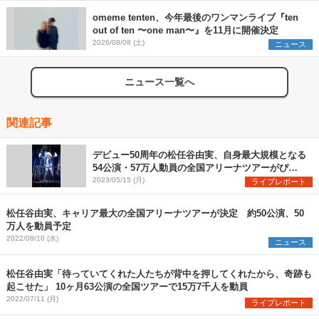
omeme tenten、今年最後のワンマンライブ『ten
out of ten 〜one man〜』を11月に開催決定
2026/08/08 (土)
ニュース
ニュース一覧へ
関連記事
デビュー50周年の松任谷由実、自身最大規模となる
54公演・57万人動員の全国アリーナツアーがぴあ
アリーナMMで開幕
2023/05/15 (月)
ライブレポート
松任谷由実、キャリア最大の全国アリーナツアーが決定 約50公演、50
万人を動員予定
2022/08/10 (水)
ニュース
松任谷由実「待っていてくれた人たちが背中を押してくれたから、奇跡も
起こせた」 10ヶ月63公演の全国ツアーで15万7千人を動員
2022/07/11 (月)
ライブレポート