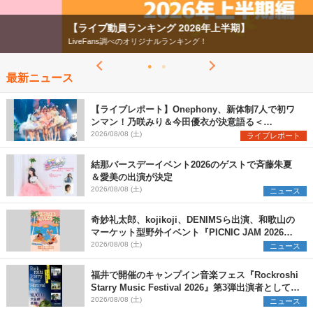
【ライブ動員ランキング 2026年上半期】
LiveFans調べのオリジナルランキング！
最新ニュース
【ライブレポート】Onephony、新体制7人で初ワ
ンマン！乃咲みり＆今田優衣が決意語る＜
Onephony新体制1st Oneman Live はじまりの夏
2026/08/08 (土)
ライブレポート
＞
結那バースデーイベント2026のゲストで斉藤朱夏
＆愛美の出演が決定
2026/08/08 (土)
ニュース
奇妙礼太郎、kojikoji、DENIMSら出演、和歌山の
マーケット型野外イベント『PICNIC JAM 2026』
早割チケット発売開始
2026/08/08 (土)
ニュース
福井で開催のキャンプイン音楽フェス『Rockroshi
Starry Music Festival 2026』第3弾出演者として
SCOOBIE DO、かりゆし58、Reiを発表
2026/08/08 (土)
ニュース