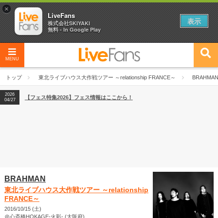
×
LiveFans
表示
株式会社SKIYAKI
無料 - In Google Play
MENU
2026
【フェス特集2026】フェス情報はここから！
04/27
トップ
東北ライブハウス大作戦ツアー ～relationship FRANCE～
BRAHMA
2026
【ライブ動員ランキング】2026年上半期編発表！
07/28
2026
【フェス特集2026】フェス情報はここから！
04/27
2026
【ライブ動員ランキング】2026年上半期編発表！
07/28
BRAHMAN
東北ライブハウス大作戦ツアー ～relationship
FRANCE～
2016/10/15 (土)
＠心斎橋HOKAGE-火影- (大阪府)