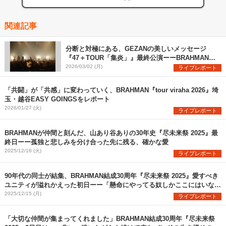
関連記事
分断と対極にある、GEZANの美しいメッセージ
『47＋TOUR「集炎」』最終公演ーーBRAHMANと
確かめ合い、いよいよ武道館へ
2026/03/02 (月)
ライブレポート
「共闘」が「共感」に変わっていく、BRAHMAN『tour viraha 2026』埼
玉・越谷EASY GOINGSをレポート
2026/01/27 (火)
ライブレポート
BRAHMANが仲間と刻んだ、山あり谷ありの30年史『尽未来祭 2025』最
終日ーー孤独と悲しみを分け合った先に残る、確かな愛
2025/12/16 (火)
ライブレポート
90年代の同士が結集、BRAHMAN結成30周年『尽未来祭 2025』愛すべき
ユニティが溢れかえった初日ーー「懸命にやってる奴しかここにはいな
い」
2025/12/15 (月)
ライブレポート
「大切な仲間が集まってくれました」BRAHMAN結成30周年『尽未来祭