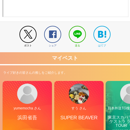
ポスト
シェア
送る
はてブ
マイベスト
ライブ好きの皆さんの推しをご紹介します。
yumemocha さん
すう さん
日本外送TG搜@
浜田省吾
SUPER BEAVER
東京スカパ
ケストラ 
TOUR「V
Carn