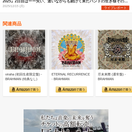
2025』2日目はーー失い、迷いながらも続けて来たバンドの生き様そのも
のだった
2025/12/15 (月)
ライブレポート
関連商品
viraha (初回生産限定盤) -
ETERNAL RECURRENCE
尽未来際 (通常盤) -
BRAHMAN (特典なし)
- BRAHMAN
BRAHMAN