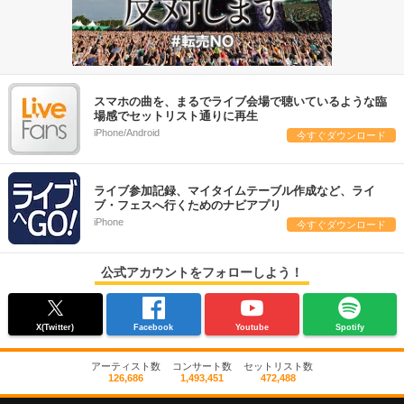
スマホの曲を、まるでライブ会場で聴いているような臨
場感でセットリスト通りに再生
iPhone/Android
今すぐダウンロード
ライブ参加記録、マイタイムテーブル作成など、ライ
ブ・フェスへ行くためのナビアプリ
iPhone
今すぐダウンロード
公式アカウントをフォローしよう！
X(Twitter)
Facebook
Youtube
Spotify
アーティスト数
コンサート数
セットリスト数
126,686
1,493,451
472,488