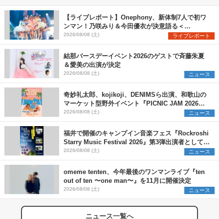
【ライブレポート】Onephony、新体制7人で初ワ
ンマン！乃咲みり＆今田優衣が決意語る＜
Onephony新体制1st Oneman Live はじまりの夏
2026/08/08 (土)
ライブレポート
＞
結那バースデーイベント2026のゲストで斉藤朱夏
＆愛美の出演が決定
2026/08/08 (土)
ニュース
奇妙礼太郎、kojikoji、DENIMSら出演、和歌山の
マーケット型野外イベント『PICNIC JAM 2026』
早割チケット発売開始
2026/08/08 (土)
ニュース
福井で開催のキャンプイン音楽フェス『Rockroshi
Starry Music Festival 2026』第3弾出演者として
SCOOBIE DO、かりゆし58、Reiを発表
2026/08/08 (土)
ニュース
omeme tenten、今年最後のワンマンライブ『ten
out of ten 〜one man〜』を11月に開催決定
2026/08/08 (土)
ニュース
ニュース一覧へ