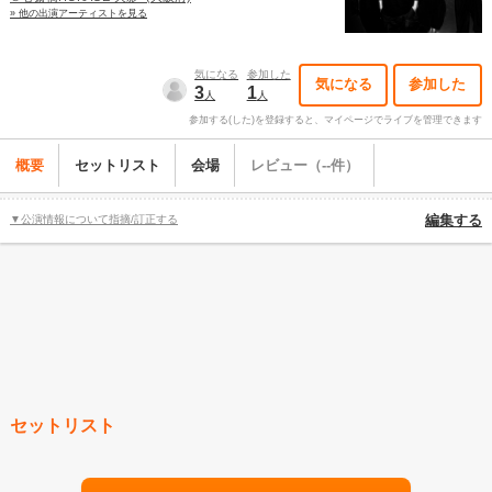
» 他の出演アーティストを見る
気になる
参加した
気になる
参加した
3
1
人
人
参加する(した)を登録すると、マイページでライブを管理できます
概要
セットリスト
会場
レビュー（--件）
▼公演情報について指摘/訂正する
編集する
セットリスト