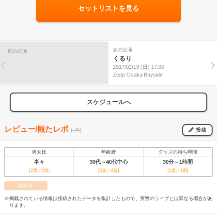
セットリストを見る
次の公演
前の公演
くるり
2017/02/19 (日) 17:00
Zepp Osaka Bayside
スケジュールへ
レビュー/観たレポ
投稿
(--件)
男女比
年齢層
グッズの待ち時間
半々
30代～40代中心
30分～1時間
[2票／2票]
[2票／2票]
[1票／1票]
穏やか
※掲載されている情報は投稿されたデータを集計したもので、実際のライブとは異なる場合があ
ります。