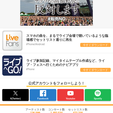
スマホの曲を、まるでライブ会場で聴いているような臨
場感でセットリスト通りに再生
iPhone/Android
今すぐダウンロード
ライブ参加記録、マイタイムテーブル作成など、ライ
ブ・フェスへ行くためのナビアプリ
iPhone
今すぐダウンロード
公式アカウントをフォローしよう！
X(Twitter)
Facebook
Youtube
Spotify
アーティスト数
コンサート数
セットリスト数
126,599
1,492,534
472,220