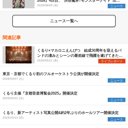
2026』4日目、“渋谷魔界†モンスターナイト”出演6
組を発表
2026/08/05 (水)
ニュース
ニュース一覧へ
関連記事
くるり×マカロニえんぴつ 結成30周年を迎えるバ
ンドの凄みとシーンの最前線で飛躍を遂げてきたバ
ンドの勢いを見た『MUSIC SPLASH!!』2日目レポ
2026/05/21 (木)
ライブレポート
ート
東京・京都でくるり初のフルオーケストラ公演が開催決定
2026/03/07 (土)
ニュース
くるり主催『京都音楽博覧会2025』開催決定
2025/04/22 (火)
ニュース
くるり、新アーティスト写真公開&約2年ぶりのホールツアー開催決定
2024/10/13 (日)
ニュース