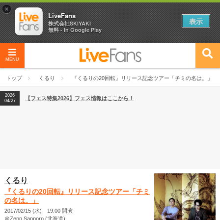
×
LiveFans
表示
株式会社SKIYAKI
無料 - In Google Play
MENU
2026
【フェス特集2026】フェス情報はここから！
04/27
トップ
くるり
『くるりの20回転』リリース記念ツアー「チミの名は。」
2026
【ライブ動員ランキング】2026年上半期編発表！
07/28
2026
【フェス特集2026】フェス情報はここから！
04/27
2026
【ライブ動員ランキング】2026年上半期編発表！
07/28
くるり
『くるりの20回転』リリース記念ツアー「チミ
の名は。」
2017/02/15 (水) 19:00 開演
＠Zepp Sapporo (北海道)