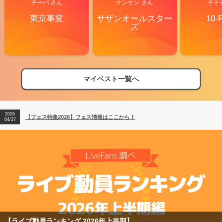
チーバ さん
ケンケン さん
そそ
東京事変
サザンオールスター
10-
ズ
マイベスト一覧へ
2026
【フェス特集2026】フェス情報はここから！
04/27
2026
【ライブ動員ランキング】2026年上半期編発表！
07/28
2026
【フェス特集2026】フェス情報はここから！
04/27
2026
【ライブ動員ランキング】2026年上半期編発表！
07/28
上半期】
【フェス特集2026】