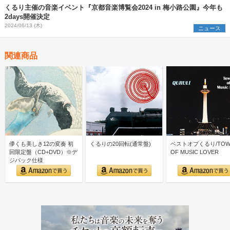
くるり主催の音楽イベント『京都音楽博覧会2024 in 梅小路公園』今年も
2days開催決定
2024/06/13 (木)
ニュース
関連商品
儚くも美しき12の変奏 初
くるりの20回転(通常盤)
ベストオブくるり/TOW
回限定盤（CD+DVD）※デ
OF MUSIC LOVER
ジパック仕様