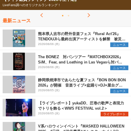
今年もフェスの季節がやってきた！
最新ニュース
熊本県人吉市の野外音楽フェス『Rural Act'26』
TENDOUJIら最終出演アーティストを解禁 被災地
支援プロジェクトの始動も発表
2026/08/06 (木)
ニュース
The BONEZ 対バンツアー『MATCHBOX2026』
SiM、Fear, and Loathing in Las Vegasら対バン
アーティストを一斉解禁
2026/08/06 (木)
ニュース
静岡県焼津市であらたな夏フェス『BON BON BON
2026』が開催 音楽ライブ×盆踊り×DJ×屋台グル
メ×ランタンナイトで彩る2日間
2026/08/05 (水)
ニュース
【ライブレポート】yukaDD、圧巻の歌声と表現力
でトリを飾る＜WWS FESTIVAL vol.2＞
2026/08/05 (水)
ライブレポート
V系ハロウィンイベント『MASKED HALLOWEEN