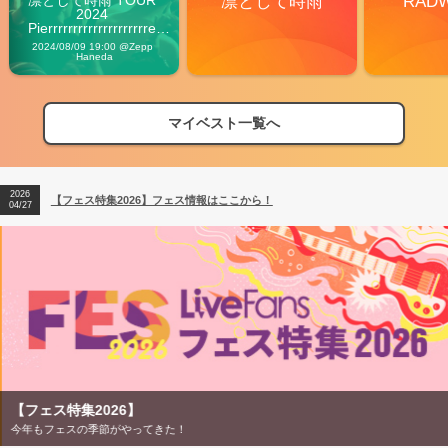
凛として時雨
RAD
2024 
Pierrrrrrrrrrrrrrrrrrrre 
Vibes
2024/08/09 19:00 @Zepp 
Haneda
マイベスト一覧へ
2026
【フェス特集2026】フェス情報はここから！
04/27
2026
【ライブ動員ランキング】2026年上半期編発表！
07/28
2026
【フェス特集2026】フェス情報はここから！
04/27
2026
【ライブ動員ランキング】2026年上半期編発表！
07/28
【フェス特集2026】
今年もフェスの季節がやってきた！