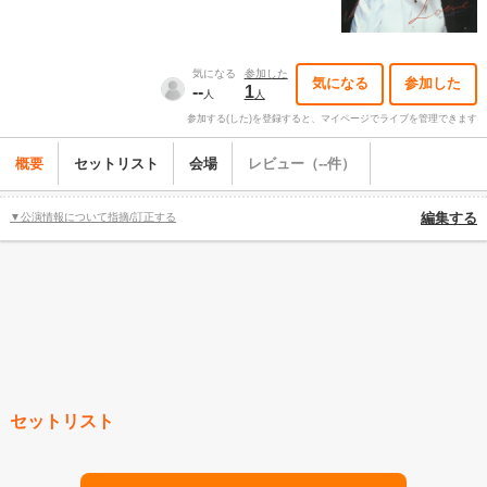
気になる
参加した
気になる
参加した
--
1
人
人
参加する(した)を登録すると、マイページでライブを管理できます
概要
セットリスト
会場
レビュー（--件）
▼公演情報について指摘/訂正する
編集する
セットリスト