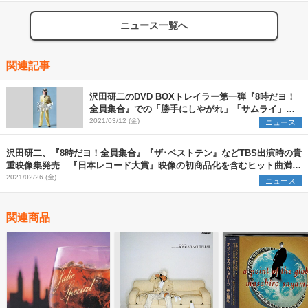
ニュース一覧へ
関連記事
沢田研二のDVD BOXトレイラー第一弾『8時だヨ！
全員集合』での「勝手にしやがれ」「サムライ」な
ど歌唱映像公開
2021/03/12 (金)
ニュース
沢田研二、『8時だヨ！全員集合』『ザ･ベストテン』などTBS出演時の貴
重映像集発売 『日本レコード大賞』映像の初商品化を含むヒット曲満載
のDVD7枚組
2021/02/26 (金)
ニュース
関連商品