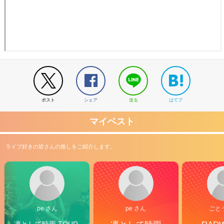
ポスト
シェア
送る
はてブ
マイベスト
ライブ好きの皆さんの推しをご紹介します。
pe さん
pe さん
ごと
凛として時雨 TOUR 