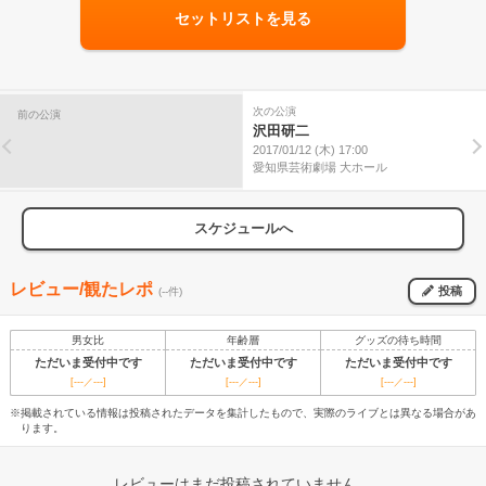
セットリストを見る
次の公演
前の公演
沢田研二
2017/01/12 (木) 17:00
愛知県芸術劇場 大ホール
スケジュールへ
レビュー/観たレポ
投稿
(--件)
男女比
年齢層
グッズの待ち時間
ただいま受付中です
ただいま受付中です
ただいま受付中です
[---／---]
[---／---]
[---／---]
※掲載されている情報は投稿されたデータを集計したもので、実際のライブとは異なる場合があ
ります。
レビューはまだ投稿されていません。