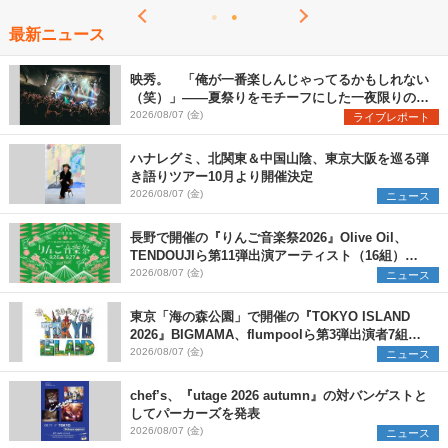
最新ニュース
映秀。 「俺が一番楽しんじゃってるかもしれない
（笑）」――夏祭りをモチーフにした一夜限りのス
ペシャルライブ『色祭』レポート
2026/08/07 (金)
ライブレポート
ハナレグミ、北関東＆中国山陰、東京大阪を巡る弾
き語りツアー10月より開催決定
2026/08/07 (金)
ニュース
長野で開催の『りんご音楽祭2026』Olive Oil、
TENDOUJIら第11弾出演アーティスト（16組）を
発表
2026/08/07 (金)
ニュース
東京「海の森公園」で開催の『TOKYO ISLAND
2026』BIGMAMA、flumpoolら第3弾出演者7組を
発表 ワークショップ・アート出展者を募集
2026/08/07 (金)
ニュース
chef’s、『utage 2026 autumn』の対バンゲストと
してパーカーズを発表
2026/08/07 (金)
ニュース