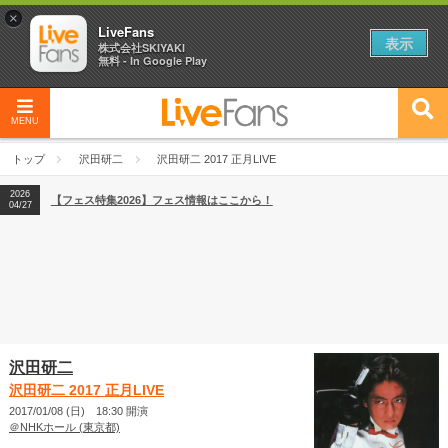
×
LiveFans
表示
株式会社SKIYAKI
無料 - In Google Play
MENU
2026
【フェス特集2026】フェス情報はここから！
04/27
トップ
沢田研二
沢田研二 2017 正月LIVE
2026
【ライブ動員ランキング】2026年上半期編発表！
07/28
2026
【フェス特集2026】フェス情報はここから！
04/27
2026
【ライブ動員ランキング】2026年上半期編発表！
07/28
沢田研二
沢田研二 2017 正月LIVE
2017/01/08 (日) 18:30 開演
＠NHKホール (東京都)