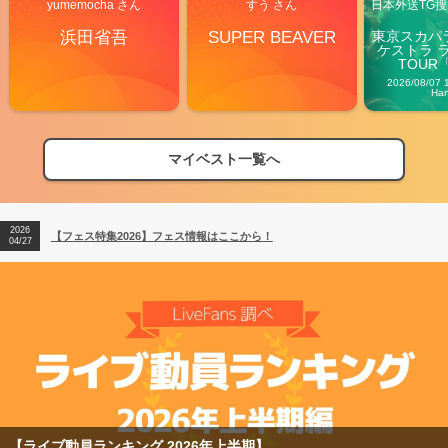
yumemocha さん
すう さん
日本外送TG搜@
浜田省吾
SUPER BEAVER
東京スカパ
ケストラ 
TOUR「V
Carn
2026/08/07 
Ha
マイベスト一覧へ
2026
【フェス特集2026】フェス情報はここから！
04/27
2026
【ライブ動員ランキング】2026年上半期編発表！
07/28
2026
【フェス特集2026】フェス情報はここから！
04/27
2026
【ライブ動員ランキング】2026年上半期編発表！
07/28
【ライブ動員ランキング 2026年上半期】