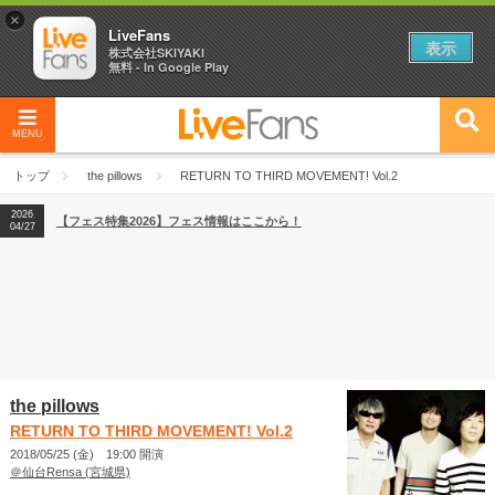
×
LiveFans
表示
株式会社SKIYAKI
無料 - In Google Play
MENU
2026
【フェス特集2026】フェス情報はここから！
04/27
トップ
the pillows
RETURN TO THIRD MOVEMENT! Vol.2
2026
【ライブ動員ランキング】2026年上半期編発表！
07/28
2026
【フェス特集2026】フェス情報はここから！
04/27
2026
【ライブ動員ランキング】2026年上半期編発表！
07/28
the pillows
RETURN TO THIRD MOVEMENT! Vol.2
2018/05/25 (金) 19:00 開演
＠仙台Rensa (宮城県)