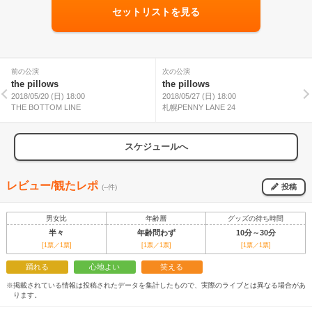
セットリストを見る
前の公演
次の公演
the pillows
the pillows
2018/05/20 (日) 18:00
2018/05/27 (日) 18:00
THE BOTTOM LINE
札幌PENNY LANE 24
スケジュールへ
レビュー/観たレポ
投稿
(--件)
男女比
年齢層
グッズの待ち時間
半々
年齢問わず
10分～30分
[1票／1票]
[1票／1票]
[1票／1票]
踊れる
心地よい
笑える
※掲載されている情報は投稿されたデータを集計したもので、実際のライブとは異なる場合があ
ります。