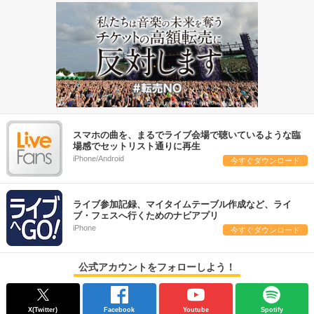
スマホの曲を、まるでライブ会場で聴いているような臨
場感でセットリスト通りに再生
iPhone/Android
今すぐダウンロード
ライブ参加記録、マイタイムテーブル作成など、ライ
ブ・フェスへ行くためのナビアプリ
iPhone
今すぐダウンロード
公式アカウントをフォローしよう！
X(Twitter)
Facebook
Youtube
Spotify