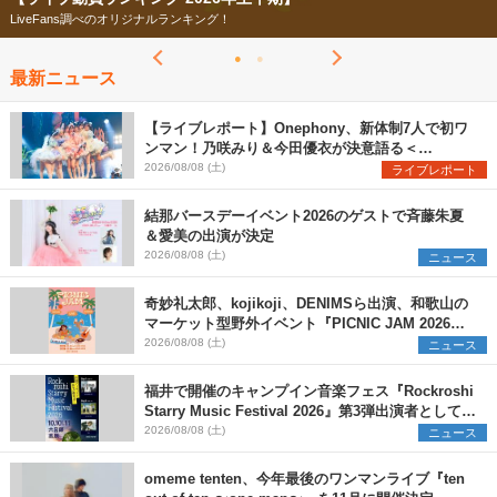
LiveFans調べのオリジナルランキング！
最新ニュース
【ライブレポート】Onephony、新体制7人で初ワ
ンマン！乃咲みり＆今田優衣が決意語る＜
Onephony新体制1st Oneman Live はじまりの夏
2026/08/08 (土)
ライブレポート
＞
結那バースデーイベント2026のゲストで斉藤朱夏
＆愛美の出演が決定
2026/08/08 (土)
ニュース
奇妙礼太郎、kojikoji、DENIMSら出演、和歌山の
マーケット型野外イベント『PICNIC JAM 2026』
早割チケット発売開始
2026/08/08 (土)
ニュース
福井で開催のキャンプイン音楽フェス『Rockroshi
Starry Music Festival 2026』第3弾出演者として
SCOOBIE DO、かりゆし58、Reiを発表
2026/08/08 (土)
ニュース
omeme tenten、今年最後のワンマンライブ『ten