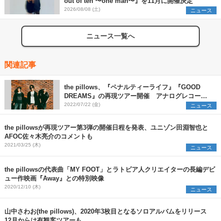
out of ten 〜one man〜』を11月に開催決定
2026/08/08 (土)
ニュース
ニュース一覧へ
関連記事
the pillows、『ペナルティーライフ』『GOOD
DREAMS』の再現ツアー開催 アナログレコード
化も決定
2022/07/22 (金)
ニュース
the pillowsが再現ツアー第3弾の開催日程を発表、ユニゾン田淵智也と
AFOC佐々木亮介のコメントも
2021/03/25 (木)
ニュース
the pillowsの代表曲「MY FOOT」とラトビア人クリエイターの長編デビ
ュー作映画『Away』との特別映像
2020/12/10 (木)
ニュース
山中さわお(the pillows)、2020年3枚目となるソロアルバムをリリース
12月からは有観客ツアーも