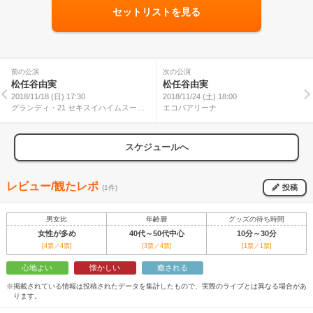
セットリストを見る
前の公演
次の公演
松任谷由実
松任谷由実
2018/11/18 (日) 17:30
2018/11/24 (土) 18:00
グランディ・21 セキスイハイムスーパ
エコパアリーナ
ーアリーナ
スケジュールへ
レビュー/観たレポ
投稿
(1件)
男女比
年齢層
グッズの待ち時間
女性が多め
40代～50代中心
10分～30分
[4票／4票]
[3票／4票]
[1票／1票]
心地よい
懐かしい
癒される
※掲載されている情報は投稿されたデータを集計したもので、実際のライブとは異なる場合があ
ります。