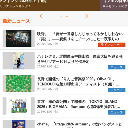
【フェス特集2026】
今年もフェスの季節がやってきた！
最新ニュース
映秀。 「俺が一番楽しんじゃってるかもしれない
（笑）」――夏祭りをモチーフにした一夜限りのス
ペシャルライブ『色祭』レポート
2026/08/07 (金)
ライブレポート
ハナレグミ、北関東＆中国山陰、東京大阪を巡る弾
き語りツアー10月より開催決定
2026/08/07 (金)
ニュース
長野で開催の『りんご音楽祭2026』Olive Oil、
TENDOUJIら第11弾出演アーティスト（16組）を
発表
2026/08/07 (金)
ニュース
東京「海の森公園」で開催の『TOKYO ISLAND
2026』BIGMAMA、flumpoolら第3弾出演者7組を
発表 ワークショップ・アート出展者を募集
2026/08/07 (金)
ニュース
chef’s、『utage 2026 autumn』の対バンゲストと