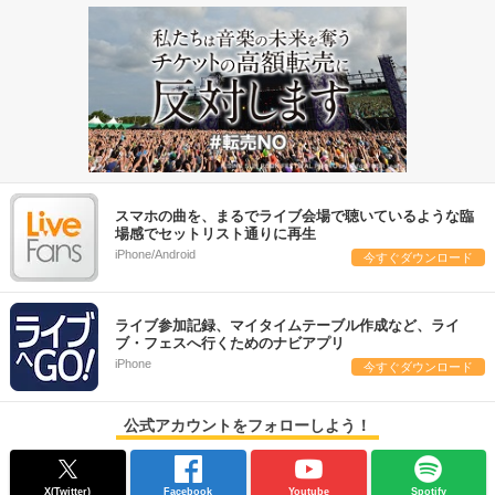
スマホの曲を、まるでライブ会場で聴いているような臨
場感でセットリスト通りに再生
iPhone/Android
今すぐダウンロード
ライブ参加記録、マイタイムテーブル作成など、ライ
ブ・フェスへ行くためのナビアプリ
iPhone
今すぐダウンロード
公式アカウントをフォローしよう！
X(Twitter)
Facebook
Youtube
Spotify