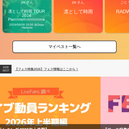
pe さん
pe さん
ごと
凛として時雨 TOUR 
凛として時雨
RAD
2024 
Pierrrrrrrrrrrrrrrrrrrre 
Vibes
2024/08/09 19:00 @Zepp 
Haneda
マイベスト一覧へ
2026
【フェス特集2026】フェス情報はここから！
04/27
2026
【ライブ動員ランキング】2026年上半期編発表！
07/28
2026
【フェス特集2026】フェス情報はここから！
04/27
2026
【ライブ動員ランキング】2026年上半期編発表！
07/28