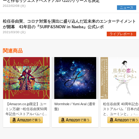
ーと作るリクエストベストアルバムのリリースも決定
2022/02/08 (火)
ニュース
松任谷由実、コロナ対策を演出に盛り込んだ近未来のエンターテイメント
が開幕 41年目の『SURF&SNOW in Naeba』公式レポ
2021/03/30 (火)
ライブレポート
関連商品
【Amazon.co.jp限定】ユー
Wormhole / Yumi AraI (通常
松任谷由実 40周年記念
ミン万歳! ~松任谷由実50周
盤)
ストアルバム「日本の
年記念ベストアルバム~ (初
と、ユーミンと。」-
回限…
GOLD DISC Editi…