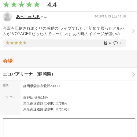
4.4
あっしゅふる
2018/12/15 (土) 09:18
さん
今回も圧倒されまくりの感動の ライブでした。 初めて買ったアルバ
ムが VOYAGERだったのでユーミンは あの時のイメージが強いの
で、 結婚ルーレット、ハートブレイクは 当時にタイムスリップした
4
0
みたいで 高揚感は半端なかったです。 不思議な体験も聴けて良かっ
たです。 もちろんダンデライオンも
会場
エコパアリーナ （静岡県）
住所
静岡県袋井市愛野2300-1
アクセス
愛野駅 徒歩15分
東名高速道路 掛川IC 車で8分
東名高速道路 袋井IC 車で14分