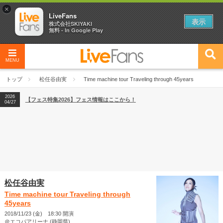
×
LiveFans
表示
株式会社SKIYAKI
無料 - In Google Play
MENU
2026
【フェス特集2026】フェス情報はここから！
04/27
トップ
松任谷由実
Time machine tour Traveling through 45years
2026
【ライブ動員ランキング】2026年上半期編発表！
07/28
2026
【フェス特集2026】フェス情報はここから！
04/27
2026
【ライブ動員ランキング】2026年上半期編発表！
07/28
松任谷由実
Time machine tour Traveling through
45years
2018/11/23 (金) 18:30 開演
＠エコパアリーナ (静岡県)