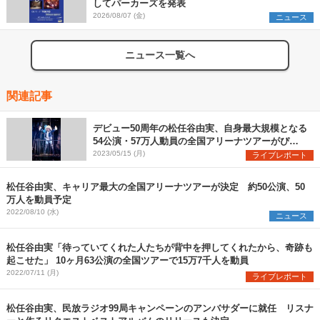
してパーカーズを発表
2026/08/07 (金)
ニュース
ニュース一覧へ
関連記事
デビュー50周年の松任谷由実、自身最大規模となる
54公演・57万人動員の全国アリーナツアーがぴあ
アリーナMMで開幕
2023/05/15 (月)
ライブレポート
松任谷由実、キャリア最大の全国アリーナツアーが決定 約50公演、50
万人を動員予定
2022/08/10 (水)
ニュース
松任谷由実「待っていてくれた人たちが背中を押してくれたから、奇跡も
起こせた」 10ヶ月63公演の全国ツアーで15万7千人を動員
2022/07/11 (月)
ライブレポート
松任谷由実、民放ラジオ99局キャンペーンのアンバサダーに就任 リスナ