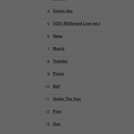
Sunny day
SOS! (Billboard Live ver.)
Hana
March
Traveler
Prism
Bell
Under The Sun
Pray
One