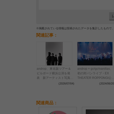
※掲載されている情報は投稿されたデータを集計したもので
関連記事：
androp、東名阪ツアー＆
androp × go!go!vanillas、
ビルボード横浜公演を発
初の対バンライブ・EX
表 新アーティスト写真も
THEATER ROPPONGI公
公開に
のオフィシャルレポートが
(2026/07/04)
(2024/06/20
到着
関連商品：