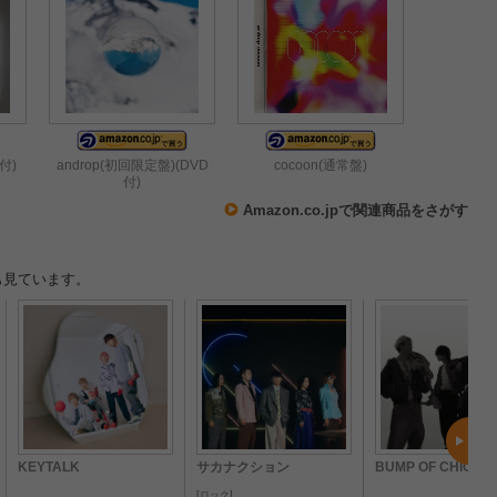
付)
androp(初回限定盤)(DVD
cocoon(通常盤)
付)
Amazon.co.jpで関連商品をさがす
も見ています。
KEYTALK
サカナクション
BUMP OF CHICKE
ロック