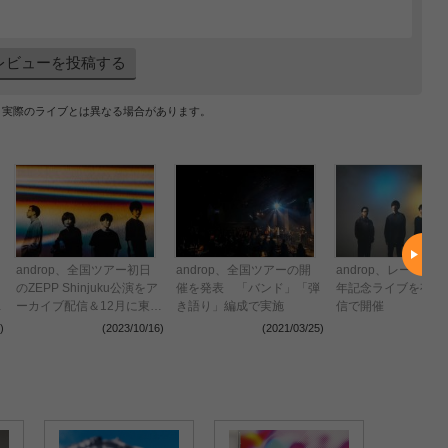
レビューを投稿する
、実際のライブとは異なる場合があります。
androp、全国ツアー初日
androp、全国ツアーの開
androp、レーベル
のZEPP Shinjuku公演をア
催を発表 「バンド」「弾
年記念ライブを有観
演
ーカイブ配信＆12月に東
き語り」編成で実施
信で開催
京・大阪 Billboard Live決
)
(2023/10/16)
(2021/03/25)
(2021
定