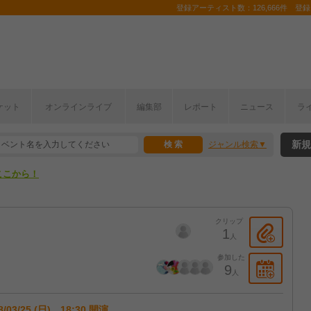
登録アーティスト数：126,666件 登録コ
ケット
オンラインライブ
編集部
レポート
ニュース
ラ
ここから！
新規
ジャンル検索
上半期編発表！
ここから！
上半期編発表！
クリップ
1
人
参加した
9
人
8/03/25 (日) 18:30 開演