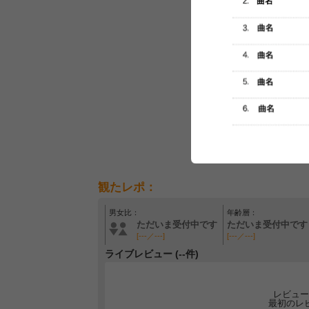
観たレポ：
男女比：
年齢層：
ただいま受付中です
ただいま受付中です
[---／---]
[---／---]
ライブレビュー (--件)
レビュー
最初のレ