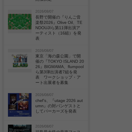
2026/08/07
長野で開催の『りんご音
楽祭2026』Olive Oil、TE
NDOUJIら第11弾出演ア
ーティスト（16組）を発
表
2026/08/07
東京「海の森公園」で開
催の『TOKYO ISLAND 20
26』BIGMAMA、flumpool
ら第3弾出演者7組を発
表 ワークショップ・ア
ート出展者を募集
2026/08/07
chef’s、『utage 2026 aut
umn』の対バンゲストと
してパーカーズを発表
2026/08/07