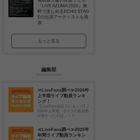
福島最大級の音楽フェス
『LIVE AZUMA 2026』無
料で楽しめるECHO STAG
Eの出演アーティストを発
表
もっと見る
編集部
≪LiveFans調べ≫2026年
上半期ライブ動員ランキ
ング！
【LiveFans独自ランキング】2
026年上半期、ライブの動員数
が多かったのは…！？
≪LiveFans調べ≫2025年
年間ライブ動員ランキン