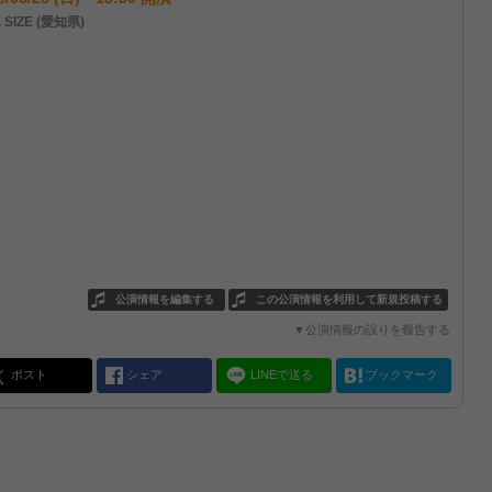
. SIZE (愛知県)
公演情報を編集する
この公演情報を利用して新規投稿する
▼公演情報の誤りを報告する
ポスト
シェア
LINEで送る
ブックマーク