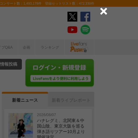
ンサート数：1,493,178件 登録セットリスト数：472,330件
イブQ&A
企画
ランキング
情報投稿
新着ニュース
新着ライブレポート
2026/08/07
ハナレグミ、北関東＆中
国山陰、東京大阪を巡る
弾き語りツアー10月より
開催決定