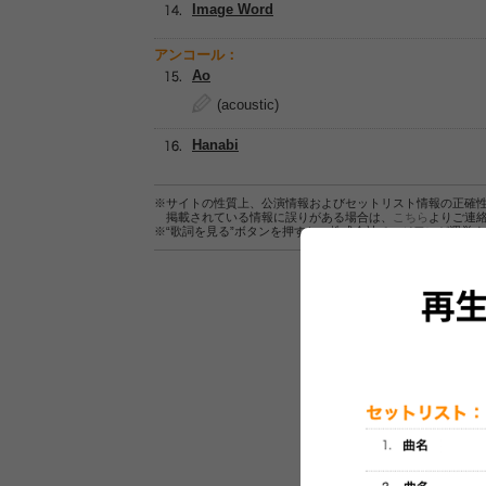
Image Word
アンコール：
Ao
(acoustic)
Hanabi
※サイトの性質上、公演情報およびセットリスト情報の正確
掲載されている情報に誤りがある場合は、
こちら
よりご連
※“歌詞を見る”ボタンを押すと、株式会社ページワンが運営
セットリスト