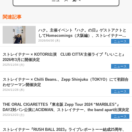
関連記事
ハク。主催イベント『ハク。の日』ゲストアクトと
してHomecomings（大阪編）、ストレイテナー
（東京編）を発表
2026/04/30 (木)
ニュース
ストレイテナー × KOTORI出演 CLUB CITTA’主催ライブ『いいこと』
2026年3月に開催決定
2025/11/04 (火)
ニュース
ストレイテナー × Chilli Beans.、Zepp Shinjuku（TOKYO）にて初顔合
わせツーマン開催決定
2024/11/28 (木)
ニュース
THE ORAL CIGARETTES『東名阪 Zepp Tour 2024 “MARBLES”』
DAY2対バン公演にACIDMAN、ストレイテナー、the band apart出演決定
2023/12/23 (土)
ニュース
ストレイテナー『RUSH BALL 2023』ライブレポートーー結成25周年、