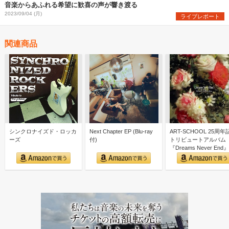
音楽からあふれる希望に歓喜の声が響き渡る
2023/09/04 (月)
ライブレポート
関連商品
シンクロナイズド・ロッカ
Next Chapter EP (Blu-ray
ART-SCHOOL 25周年
ーズ
付)
トリビュートアルバム
『Dreams Never End』