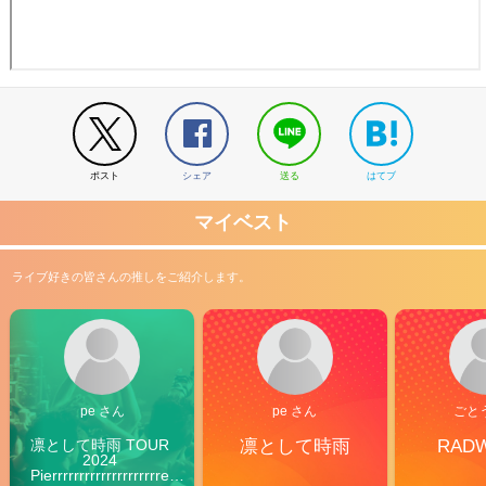
ポスト
シェア
送る
はてブ
マイベスト
ライブ好きの皆さんの推しをご紹介します。
pe さん
pe さん
ごと
凛として時雨 TOUR 
凛として時雨
RAD
2024 
Pierrrrrrrrrrrrrrrrrrrre 