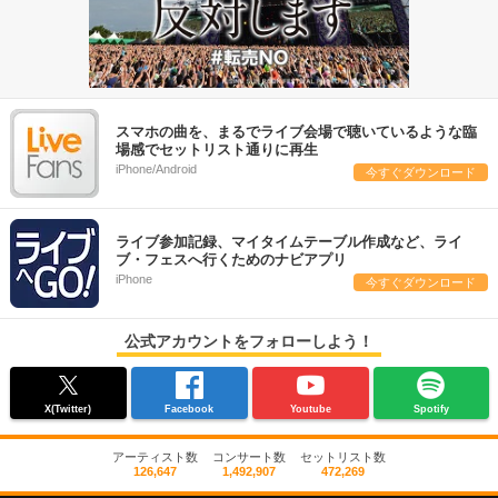
スマホの曲を、まるでライブ会場で聴いているような臨
場感でセットリスト通りに再生
iPhone/Android
今すぐダウンロード
ライブ参加記録、マイタイムテーブル作成など、ライ
ブ・フェスへ行くためのナビアプリ
iPhone
今すぐダウンロード
公式アカウントをフォローしよう！
X(Twitter)
Facebook
Youtube
Spotify
アーティスト数
コンサート数
セットリスト数
126,647
1,492,907
472,269