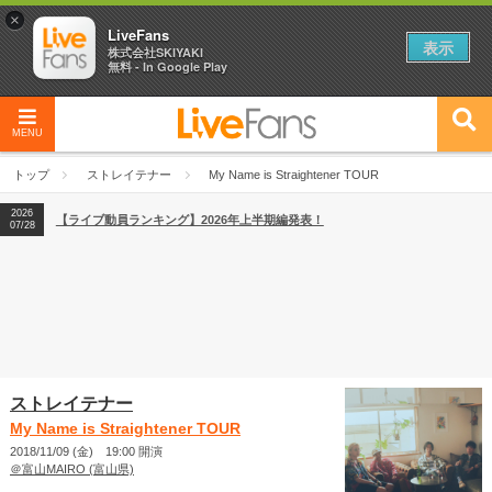
×
LiveFans
表示
株式会社SKIYAKI
無料 - In Google Play
2026
【フェス特集2026】フェス情報はここから！
04/27
MENU
2026
【ライブ動員ランキング】2026年上半期編発表！
07/28
トップ
ストレイテナー
My Name is Straightener TOUR
2026
【フェス特集2026】フェス情報はここから！
04/27
2026
【ライブ動員ランキング】2026年上半期編発表！
07/28
ストレイテナー
My Name is Straightener TOUR
2018/11/09 (金) 19:00 開演
＠富山MAIRO (富山県)