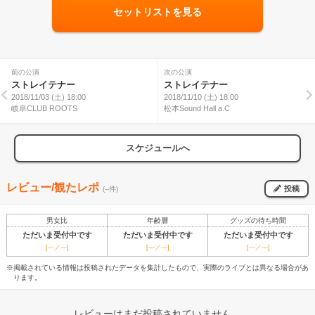
セットリストを見る
前の公演
次の公演
ストレイテナー
ストレイテナー
2018/11/03 (土) 18:00
2018/11/10 (土) 18:00
岐阜CLUB ROOTS
松本Sound Hall a.C
スケジュールへ
レビュー/観たレポ
投稿
(--件)
男女比
年齢層
グッズの待ち時間
ただいま受付中です
ただいま受付中です
ただいま受付中です
[---／---]
[---／---]
[---／---]
※掲載されている情報は投稿されたデータを集計したもので、実際のライブとは異なる場合があ
ります。
レビューはまだ投稿されていません。