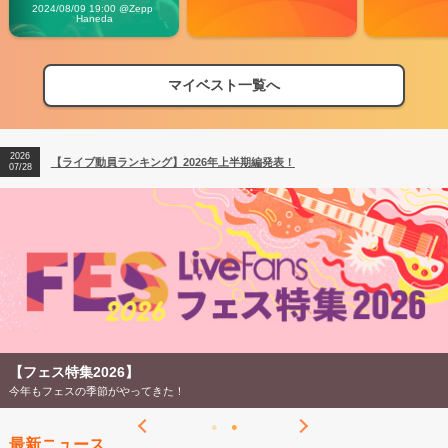
Vibes
2024/08/09 19:00 @Zepp 
Haneda
2026
【フェス特集2026】フェス情報はここから！
04/27
マイベスト一覧へ
2026
【ライブ動員ランキング】2026年上半期編発表！
07/28
2026
【フェス特集2026】フェス情報はここから！
04/27
2026
【ライブ動員ランキング】2026年上半期編発表！
07/28
フェス特集2026】
【
もフェスの季節がやってきた！
Li
最新ニュース