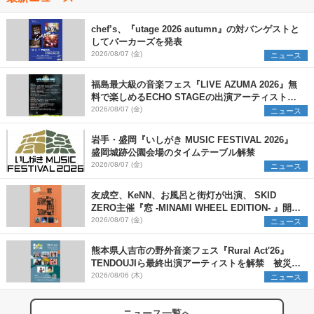
chef’s、『utage 2026 autumn』の対バンゲストと
してパーカーズを発表
2026/08/07 (金)
ニュース
福島最大級の音楽フェス『LIVE AZUMA 2026』無
料で楽しめるECHO STAGEの出演アーティストを
発表
2026/08/07 (金)
ニュース
岩手・盛岡『いしがき MUSIC FESTIVAL 2026』
盛岡城跡公園会場のタイムテーブル解禁
2026/08/07 (金)
ニュース
友成空、KeNN、お風呂と街灯が出演、 SKID
ZERO主催『窓 -MINAMI WHEEL EDITION- 』開催
決定
2026/08/07 (金)
ニュース
熊本県人吉市の野外音楽フェス『Rural Act'26』
TENDOUJIら最終出演アーティストを解禁 被災地
支援プロジェクトの始動も発表
2026/08/06 (木)
ニュース
ニュース一覧へ