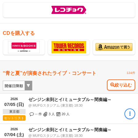
CDを購入する
“青と夏”が演奏されたライブ・コンサート
124件
絞り込む
2026
ゼンジン未到とイ/ミュータブル～間奏編～
07/05 (日)
@ MUFGスタジアム (東京都) 18:30
東京都
-- 件
3
人
20
人
セットリスト
2026
ゼンジン未到とイ/ミュータブル～間奏編～
07/04 (土)
@ MUFGスタジアム (東京都) 18:30