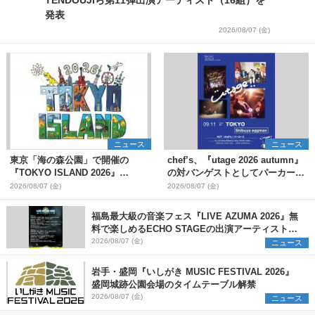
TENDOUJIら第11弾出演アーティスト（16組）を
発表
2026/08/07 (金)
ニュース
ニュース
東京「海の森公園」で開催の
chef’s、『utage 2026 autumn』
『TOKYO ISLAND 2026』
の対バンゲストとしてパーカーズ
BIGMAMA、flumpoolら第3弾出
を発表
2026/08/07 (金)
2026/08/07 (金)
演者7組を発表 ワークショッ
プ・アート出展者を募集
福島最大級の音楽フェス『LIVE AZUMA 2026』無
料で楽しめるECHO STAGEの出演アーティストを
発表
2026/08/07 (金)
ニュース
岩手・盛岡『いしがき MUSIC FESTIVAL 2026』
盛岡城跡公園会場のタイムテーブル解禁
2026/08/07 (金)
ニュース