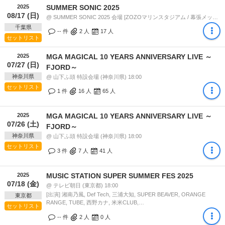
2025
SUMMER SONIC 2025
08/17 (日)
@ SUMMER SONIC 2025 会場 [ZOZOマリンスタジアム / 幕張メッセ] (千葉県) 11:00
千葉県
-- 件
2
人
17
人
セットリスト
2025
MGA MAGICAL 10 YEARS ANNIVERSARY LIVE ～
07/27 (日)
FJORD～
神奈川県
@ 山下ふ頭 特設会場 (神奈川県) 18:00
セットリスト
1 件
16
人
65
人
2025
MGA MAGICAL 10 YEARS ANNIVERSARY LIVE ～
07/26 (土)
FJORD～
神奈川県
@ 山下ふ頭 特設会場 (神奈川県) 18:00
セットリスト
3 件
7
人
41
人
2025
MUSIC STATION SUPER SUMMER FES 2025
07/18 (金)
@ テレビ朝日 (東京都) 18:00
[出演] 湘南乃風, Def Tech, 三浦大知, SUPER BEAVER, ORANGE
東京都
RANGE, TUBE, 西野カナ, 米米CLUB,…
セットリスト
-- 件
2
人
0
人