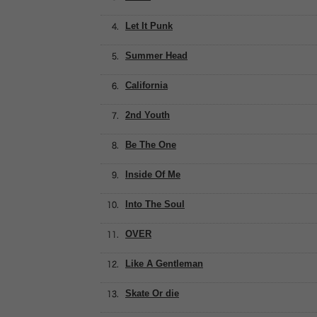
Let It Punk
Summer Head
California
2nd Youth
Be The One
Inside Of Me
Into The Soul
OVER
Like A Gentleman
Skate Or die