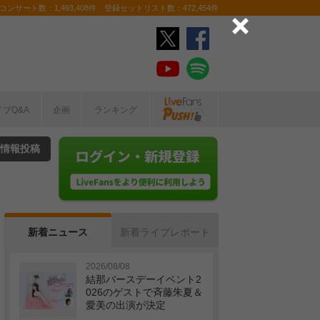
ンサート数：1,493,408件 登録セットリスト数：472,454件
イブQ&A
企画
ランキング
情報投稿
新着ニュース
新着ライブレポート
2026/08/08
結那バースデーイベント2
026のゲストで斉藤朱夏＆
愛美の出演が決定