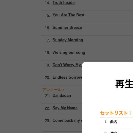
Truth Inside
You Are The Best
Summer Breeze
Sunday Morning
We sing our song
Don't Worry My Friend
Endless Sorrow
アンコール：
Dandadan
Say My Name
Come back my dog