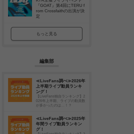
KTR主催ライブイベント
『GOAT』第4回にTERU f
rom Crossfaithの出演が決
定
もっと見る
編集部
≪LiveFans調べ≫2026年
上半期ライブ動員ランキ
ング！
【LiveFans独自ランキング】2
026年上半期、ライブの動員数
が多かったのは…！？
≪LiveFans調べ≫2025年
年間ライブ動員ランキン
グ！
【LiveFans独自ランキング】2