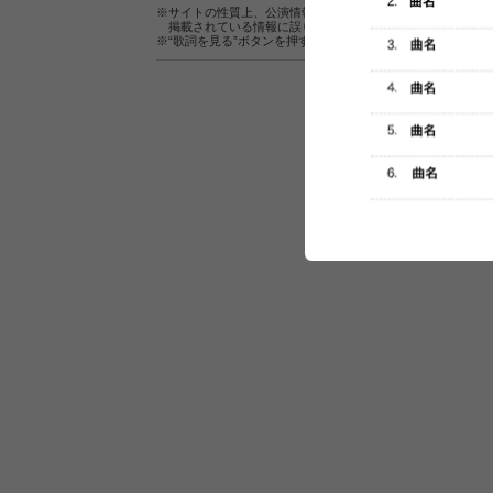
※サイトの性質上、公演情報およびセットリスト情報の正確
掲載されている情報に誤りがある場合は、
こちら
よりご連
※“歌詞を見る”ボタンを押すと、株式会社ページワンが運営
セットリスト