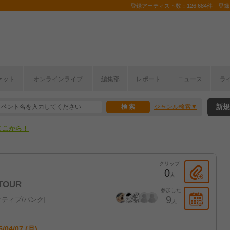
登録アーティスト数：126,684件 登録コ
ケット
オンラインライブ
編集部
レポート
ニュース
ラ
ここから！
新規
ジャンル検索
上半期編発表！
ここから！
上半期編発表！
クリップ
0
人
TOUR
参加した
9
ティブ/パンク
人
5/04/07 (月)