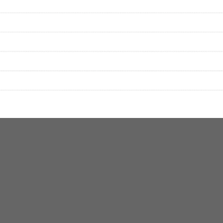
性は保証されませんので、あらかじめご了承ください。
絡をお願い致します。
する歌詞サイト「
歌ネット
」へ移動します。
▼セットリストの誤りを報告する
をプレイリストにして保存する